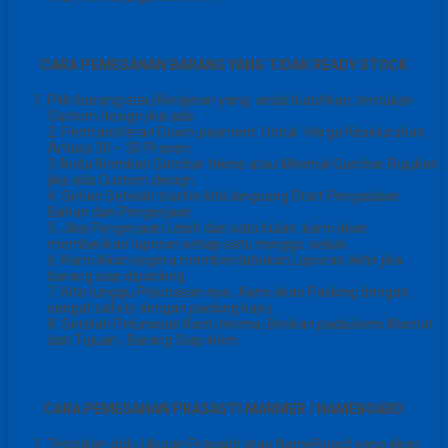
CARA PEMESANAN BARANG YANG TIDAK READY STOCK
Pilih barang atau Kerajinan yang anda butuhkan, tentukan
Custom design jika ada
2. Pentransferan Down-payment Untuk Harga Keseluruhan
Antara 30 – 50 Prosen .
3.Anda Kirimkan Gambar teknis atau Minimal Gambar Rujukan
jika ada Custom design.
4. Sehari Setelah trasfer kita langsung Start Pengadaan
Bahan dan Pengerjaan
5. Jika Pengerjaan Lebih dari satu bulan ,kami akan
memberikan laporan setiap satu minggu sekali.
6. Kami Akan segera memberitahukan Laporan akhir jika
barang siap dipacking.
7. Kita tunggu Pelunasan nya , Kami akan Packing dengan
sangat safety dengan packing kayu
8. Setelah Pelunasan Kami terima, Berikan pada kami Alamat
dan Tujuan , Barang Siap kirim.
CARA PEMESANAN PRASASTI MARMER / NAMEBOARD
Tentukan dulu Ukuran Prasasti atau NameBoard yang akan