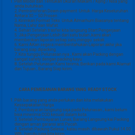
Pilih Model dan Tentukan Ukuran Makam / Kijing / Nisa yang
anda butuhkan.
2. Pentransferan Down-payment Untuk Harga Keseluruhan
Antara 30 – 50 Prosen .
3. Kirimkan Format Teks Untuk Almarhum Biasanya tentang
Nama, Lahir dan Wafat.
4. Sehari Setelah trasfer kita langsung Start Pengerjaan
5. Jika Pengerjaan Lebih dari satu bulan ,kami akan
memberikan laporan setiap satu minggu sekali.
6. Kami AKan segera memberitahukan Laporan akhir jika
barang siap dipacking.
7. Kita tunggu Pelunasan nya , Kami akan Packing dengan
sangat safety dengan packing kayu
8. Setelah Pelunasan Kami terima, Berikan pada kami Alamat
dan Tujuan , Barang Siap kirim.
CARA PEMESANAN BARANG YANG READY STOCK
Pilih barang yang anda perlukan dan kita melakukan
Kessepakatan Harga
2. Pembayaran langsung saja pada Pelunasan , kami belum
bisa mnerima COD kecuali dalam kota.
3. Setelah Pembayaran Lunas, Barang Langsung kai Packing
dengan aman garansi anti Pecah.
4. Setelah Packing Selesai , kalau masih dibawah Pukul 14.00
WIB , hari itu juga kita kirim .