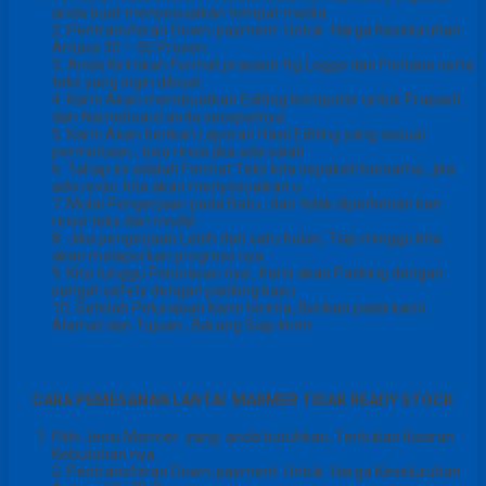
anda buat menyesuaikan tempat media.
2. Pentransferan Down-payment Untuk Harga Keseluruhan
Antara 30 – 50 Prosen .
3. Anda Kirimkan Format prasasti ttg Loggo dan Fontase serta
teks yang ingin dibuat.
4. Kami Akan membuatkan Editing Komputer untuk Prasasti
dan Nameboard anda secepatnya.
5. Kami Akan berikan Laporan Hasil Editing yang sesuai
permintaan , bisa revisi jika ada salah
6. Tahap ini adalah Format Teks kita sepakati bersama , jika
ada revisi kita akan menyesuaikan.u
7. Mulai Pengerjaan pada Batu , dan tidak diperkenan kan
revisi teks dan model
8. Jika pengerjaan Lebih dari satu bulan, Tiap minggu kita
akan melaporkan progress nya
9. Kita tunggu Pelunasan nya , Kami akan Packing dengan
sangat safety dengan packing kayu
10. Setelah Pelunasan Kami terima, Berikan pada kami
Alamat dan Tujuan , Barang Siap kirim.
CARA PEMESANAN LANTAI MARMER TIDAK READY STOCK
Pilih Jenis Marmer yang anda butuhkan, Tentukan Kisaran
Kebutuhan nya.
2. Pentransferan Down-payment Untuk Harga Keseluruhan