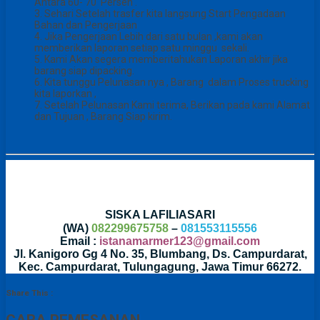
Antara 60- 70 Persen .
3. Sehari Setelah trasfer kita langsung Start Pengadaan
Bahan dan Pengerjaan
4. Jika Pengerjaan Lebih dari satu bulan ,kami akan
memberikan laporan setiap satu minggu sekali.
5. Kami Akan segera memberitahukan Laporan akhir jika
barang siap dipacking.
6. Kita tunggu Pelunasan nya , Barang dalam Proses trucking
kita laporkan ,
7. Setelah Pelunasan Kami terima, Berikan pada kami Alamat
dan Tujuan , Barang Siap kirim.
SISKA LAFILIASARI
(WA)
082299675758
–
081553115556
Email :
istanamarmer123@gmail.com
Jl. Kanigoro Gg 4 No. 35, Blumbang, Ds. Campurdarat,
Kec. Campurdarat, Tulungagung, Jawa Timur 66272.
Share This :