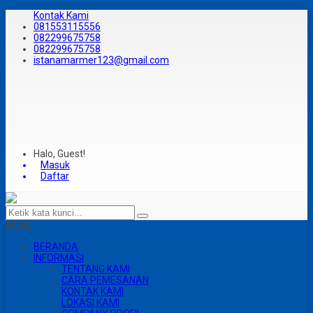
Kontak Kami
081553115556
082299675758
082299675758
istanamarmer123@gmail.com
Halo, Guest!
Masuk
Daftar
MENU
BERANDA
INFORMASI
TENTANG KAMI
CARA PEMESANAN
KONTAK KAMI
LOKASI KAMI