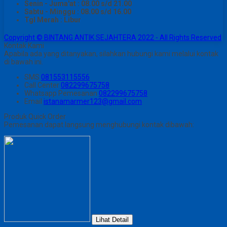
Senin - Juma'at : 08.00 s/d 21.00
Sabtu - Minggu : 08.00 s/d 16.00
Tgl Merah : Libur
Copyright © BINTANG ANTIK SEJAHTERA 2022 - All Rights Reserved
Kontak Kami
Apabila ada yang ditanyakan, silahkan hubungi kami melalui kontak
di bawah ini.
SMS
081553115556
Call Center
082299675758
Whatsapp
Pemesanan
082299675758
Email
istanamarmer123@gmail.com
Produk Quick Order
Pemesanan dapat langsung menghubungi kontak dibawah:
Lihat Detail