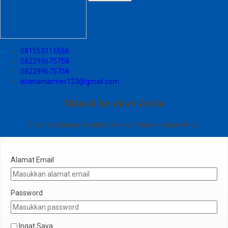
081553115556
082299675758
082299675758
istanamarmer123@gmail.com
Masuk ke akun Anda
Selamat datang kembali, silahkan login ke akun Anda.
Alamat Email
Password
Ingat Saya