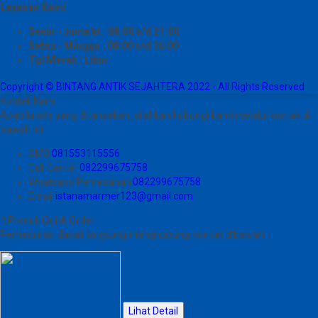
Layanan Kami
Senin - Juma'at : 08.00 s/d 21.00
Sabtu - Minggu : 08.00 s/d 16.00
Tgl Merah : Libur
Copyright © BINTANG ANTIK SEJAHTERA 2022 - All Rights Reserved
Kontak Kami
Apabila ada yang ditanyakan, silahkan hubungi kami melalui kontak di
bawah ini.
SMS
081553115556
Call Center
082299675758
Whatsapp
Pemesanan
082299675758
Email
istanamarmer123@gmail.com
Produk Quick Order
Pemesanan dapat langsung menghubungi kontak dibawah:
Lihat Detail