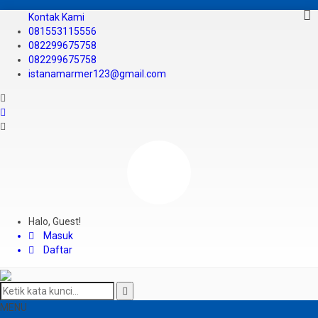
Kontak Kami
081553115556
082299675758
082299675758
istanamarmer123@gmail.com
Halo, Guest!
Masuk
Daftar
MENU