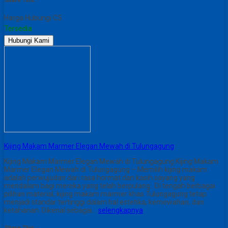
Share This :
Harga Hubungi CS
Tersedia
Hubungi Kami
Kijing Makam Marmer Elegan Mewah di Tulungagung
Kijing Makam Marmer Elegan Mewah di Tulungagung Kijing Makam
Marmer Elegan Mewah di Tulungagung – Memilih kijing makam
adalah perwujudan dari rasa hormat dan kasih sayang yang
mendalam bagi mereka yang telah berpulang. Di tengah berbagai
pilihan material, kijing makam marmer khas Tulungagung tetap
menjadi standar tertinggi dalam hal estetika, kemewahan, dan
ketahanan. Dikenal sebagai…
selengkapnya
Share This :