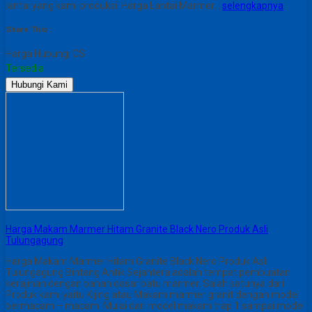
lantai yang kami produksi. Harga Lantai Marmer…
selengkapnya
Share This :
Harga Hubungi CS
Tersedia
Hubungi Kami
Harga Makam Marmer Hitam Granite Black Nero Produk Asli
Tulungagung
Harga Makam Marmer Hitam Granite Black Nero Produk Asli
Tulungagung Bintang Antik Sejahtera adalah tempat pembuatan
kerajinan dengan bahan dasar batu marmer. Salah satunya dari
Produk kami yaitu Kijing atau Makam marmer granit dengan model
bermacam – macam. Mulai dari model makam trap 1 sampai model