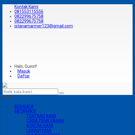
Kontak Kami
081553115556
082299675758
082299675758
istanamarmer123@gmail.com
Halo, Guest!
Masuk
Daftar
MENU
BERANDA
INFORMASI
TENTANG KAMI
CARA PEMESANAN
KONTAK KAMI
LOKASI KAMI