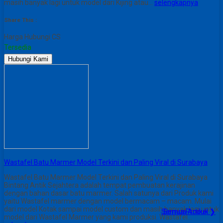
masih banyak lagi untuk model dari Kijing atau…
selengkapnya
Share This :
Harga Hubungi CS
Tersedia
Hubungi Kami
Wastafel Batu Marmer Model Terkini dan Paling Viral di Surabaya
Wastafel Batu Marmer Model Terkini dan Paling Viral di Surabaya
Bintang Antik Sejahtera adalah tempat pembuatan kerajinan
dengan bahan dasar batu marmer. Salah satunya dari Produk kami
yaitu Wastafel marmer dengan model bermacam – macam. Mulai
dari model Kotak sampai model custom dan masih banyak lagi untuk
Semua Produk ❯
Semua Artikel ❯
model dari Wastafel Marmer yang kami produksi. Wastafel…