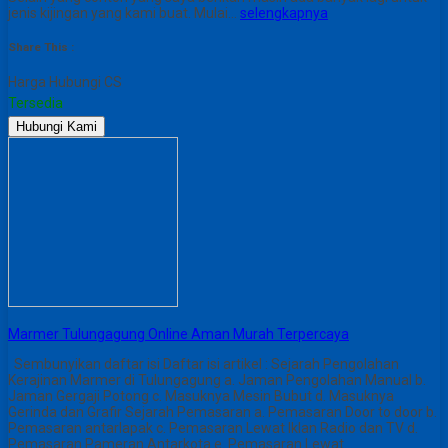
jenis kijingan yang kami buat. Mulai…
selengkapnya
Share This :
Harga Hubungi CS
Tersedia
Hubungi Kami
Marmer Tulungagung Online Aman Murah Terpercaya
Sembunyikan daftar isi Daftar isi artikel : Sejarah Pengolahan
Kerajinan Marmer di Tulungagung a. Jaman Pengolahan Manual b.
Jaman Gergaji Potong c. Masuknya Mesin Bubut d. Masuknya
Gerinda dan Grafir Sejarah Pemasaran a. Pemasaran Door to door b.
Pemasaran antarlapak c. Pemasaran Lewat Iklan Radio dan TV d.
Pemasaran Pameran Antarkota e. Pemasaran Lewat…