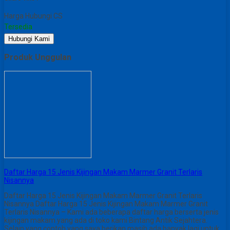
Harga Hubungi CS
Tersedia
Hubungi Kami
Produk Unggulan
Daftar Harga 15 Jenis Kijingan Makam Marmer Granit Terlaris
Nisannya
Daftar Harga 15 Jenis Kijingan Makam Marmer Granit Terlaris
Nisannya Daftar Harga 15 Jenis Kijingan Makam Marmer Granit
Terlaris Nisannya – Kami ada beberapa daftar harga berserta jenis
kijingan makam yang ada di toko kami Bintang Antik Sejahtera.
Selain yang contoh yang saya berikan masih ada banyak lagi untuk