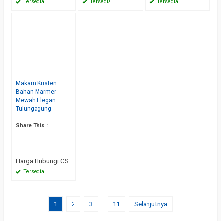
Tersedia
Tersedia
Tersedia
Makam Kristen
Bahan Marmer
Mewah Elegan
Tulungagung
Share This :
Harga Hubungi CS
Tersedia
1
2
3
…
11
Selanjutnya