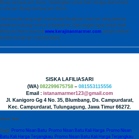
8pagi sampai jam 4sore. Sedangkan untuk hari minggu kami buka
mulai jam 8pagi sampai jam 3sore.
Untuk anda yang ingin memesan Kerajinan marmer yang lainnya
silahkan hubungi nomor di bawah ini. Dan jangan lupa untuk chek
Website Resmi kami di
www.kerajinanmarmer.com
untuk melihat
koleksi kerajinan marmer kami .
SISKA LAFILIASARI
(WA)
082299675758
–
081553115556
Email :
istanamarmer123@gmail.com
Jl. Kanigoro Gg 4 No. 35, Blumbang, Ds. Campurdarat,
Kec. Campurdarat, Tulungagung, Jawa Timur 66272.
Share This :
Tags:
Promo Nisan Batu
,
Promo Nisan Batu Kali Harga
,
Promo Nisan
Batu Kali Harga Terjangkau
,
Promo Nisan Batu Kali Harga Terjangkau