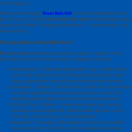
di Tulungagung
Inilah alasan mengapa
Nisan Batu Kali
menjadi primadona baru. Dan
jika kita bicara tentang kualitas
nisan batu alam
terbaik dengan harga
paling miring. Maka Tulungagung adalah satu – satunya tempat yang
perlu anda tuju.
Mengapa Harus Nisan Batu Kali ?
Nisan batu kali
bukan sekadar penanda makam. Ia adalah simbol
ketulusan yang abadi. Berikut adalah keunggulan utamanya:
Keunikan Alami : Tidak ada dua batu kali yang memiliki bentuk
atau corak yang persis sama. Setiap nisan adalah karya seni
alam yang unik dan eksklusif untuk almarhum/almarhumah.
Katahanan Luar Biasa : Terbentuk dari proses alam ribuan tahun,
batu kali sangat tahan terhadap cuaca ekstrem, lumut, dan
keretakan dibandingkan semen atau bahan buatan lainnya.
Estetika “Back to Nature” : Memberikan kesan yang tenang,
bersahaja, dan sangat indah saat dipadukan dengan rumput
hijau atau taburan bunga di area pemakaman.
Harga Lebih Terjangkau : Dibandingkan dengan marmer blok
besar atau granit impor. Batu kali menawarkan kemewahan