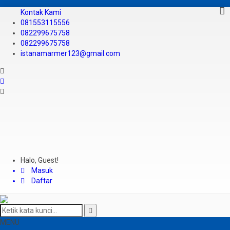
Kontak Kami
081553115556
082299675758
082299675758
istanamarmer123@gmail.com
Halo, Guest!
Masuk
Daftar
MENU