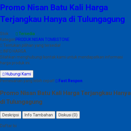
Promo Nisan Batu Kali Harga
Terjangkau Hanya di Tulungagung
Stok
Tersedia
Kategori
PRODUK NISAN TOMBSTONE
Tentukan pilihan yang tersedia!
INFO HARGA
Silahkan menghubungi kontak kami untuk mendapatkan informasi
harga produk ini.
Hubungi Kami
Pemesanan yang lebih cepat!
Fast Respon
Promo Nisan Batu Kali Harga Terjangkau Hanya
di Tulungagung
Deskripsi
Info Tambahan
Diskusi (0)
Daftar Isi