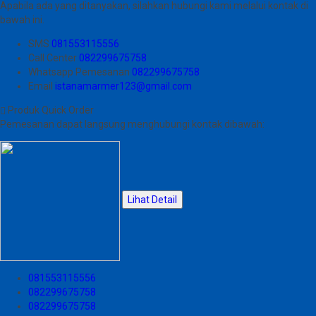
Apabila ada yang ditanyakan, silahkan hubungi kami melalui kontak di
bawah ini.
SMS
081553115556
Call Center
082299675758
Whatsapp
Pemesanan
082299675758
Email
istanamarmer123@gmail.com
Produk Quick Order
Pemesanan dapat langsung menghubungi kontak dibawah:
Lihat Detail
081553115556
082299675758
082299675758