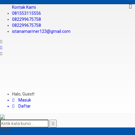
Kontak Kami
081553115556
082299675758
082299675758
istanamarmer123@gmail.com
Halo, Guest!
Masuk
Daftar
MENU