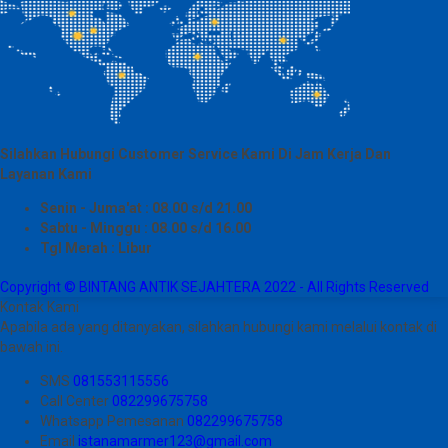
Silahkan Hubungi Customer Service Kami Di Jam Kerja Dan
Layanan Kami
Senin - Juma'at : 08.00 s/d 21.00
Sabtu - Minggu : 08.00 s/d 16.00
Tgl Merah : Libur
Copyright © BINTANG ANTIK SEJAHTERA 2022 - All Rights Reserved
Kontak Kami
Apabila ada yang ditanyakan, silahkan hubungi kami melalui kontak di
bawah ini.
SMS
081553115556
Call Center
082299675758
Whatsapp
Pemesanan
082299675758
Email
istanamarmer123@gmail.com