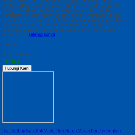
Pedestal Marmer Tulungagung Keanggunan Klasik dengan
Sentuhan Modern Tulungagung, Jawa Timur, telah lama dikenal
sebagai Kota Marmer Karena kekayaan alam dan keahlian
pengrajinnya dalam mengolah batu marmer menjadi berbagai
kerajinan bernilai seni tinggi. Salah satu produk yang paling dicari
adalah pedestal marmer. Pedestal digunakan sebagai tempat
wastafel atau untuk dekorasi lainnya, memberikan sentuhan
mewah dan…
selengkapnya
Share This :
Harga Hubungi CS
Tersedia
Hubungi Kami
Jual Bathup Batu Kali Model Unik Harga Murah Dan Terlengkap