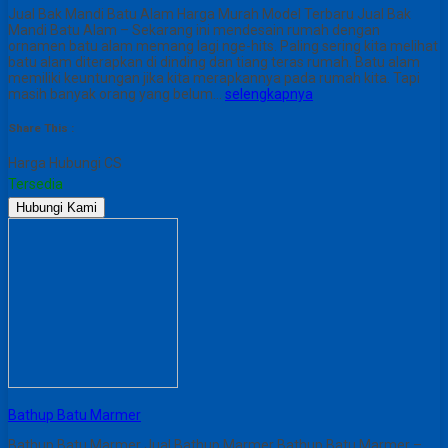
Jual Bak Mandi Batu Alam Harga Murah Model Terbaru Jual Bak
Mandi Batu Alam – Sekarang ini mendesain rumah dengan
ornamen batu alam memang lagi nge-hits. Paling sering kita melihat
batu alam diterapkan di dinding dan tiang teras rumah. Batu alam
memiliki keuntungan jika kita merapkannya pada rumah kita. Tapi
masih banyak orang yang belum…
selengkapnya
Share This :
Harga Hubungi CS
Tersedia
Hubungi Kami
Bathup Batu Marmer
Bathup Batu Marmer Jual Bathup Marmer Bathup Batu Marmer –