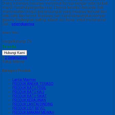
Orang Indonesia biasanya menyebut Bathup dengan sebutan bak
mandi. Padahal pengertian dari 2 benda tersebut berbeda. Bak
mandi adalah tempat penampung air yang biasanya terbuat dari
batu bata dan semen. Biasanya bak mandi dipasangkan dengan
gayung. Sedangkan bathup adalah alat besar untuk menahan air.
Dan…
selengkapnya
Share This :
Harga Hubungi CS
Tersedia
Hubungi Kami
1
2
Selanjutnya
Tutup Sidebar
Kategori Produk
Lantai Marmer
PRODUK ANEKA TERASO
PRODUK BATU FOSIL
PRODUK BATU KALI
PRODUK BATU SIKAT
PRODUK KERAJINAN
PRODUK LANTAI DINDING
PRODUK LIST BEVEL
PRODUK MAKAM MEWAH