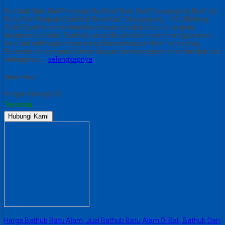
Bathtub Batu Kali Pengrajin Bathtub Batu Kali Tulungagung Bathtub
Batu Kali Pengrajin Bathtub Batu Kali Tulungagung – UD. Bintang
Antik Sejahtera memberikan inovasi produk baru untuk jenis
kerajinan bathtub. Bathtub yang dibuat kali ini yaitu menggunakan
batu kali sehingga harga yang ditawarkanpun lebih terjangkau.
Berbeda dengan jenis bahan batuan lainnya seperti marmer dan lain
sebagainya….
selengkapnya
Share This :
Harga Hubungi CS
Tersedia
Hubungi Kami
Harga Bathub Batu Alam, Jual Bathub Batu Alam Di Bali, Bathub Dari