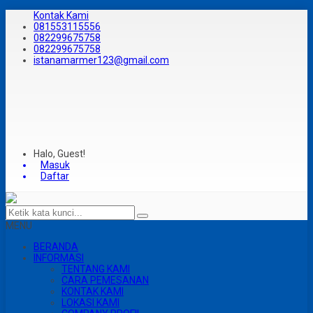
Kontak Kami
081553115556
082299675758
082299675758
istanamarmer123@gmail.com
Halo, Guest!
Masuk
Daftar
MENU
BERANDA
INFORMASI
TENTANG KAMI
CARA PEMESANAN
KONTAK KAMI
LOKASI KAMI