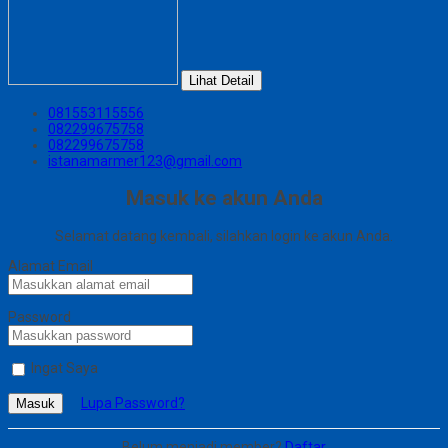
Lihat Detail
081553115556
082299675758
082299675758
istanamarmer123@gmail.com
Masuk ke akun Anda
Selamat datang kembali, silahkan login ke akun Anda.
Alamat Email
Password
Ingat Saya
Lupa Password?
Masuk
Belum menjadi member?
Daftar