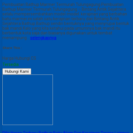
Pembuatan Bathup Marmer Termurah Tulungagung Pembuatan
Bathup Marmer Termurah Tulungagung – Bintang Antik Sejahtera
selalu mempersembahkan model-model kerajinan yang berbahan
batu marmer.ini salah satu kerajinan terbaru dari Bintang Antik
Sejahtera Bathup.Bathup sendiri bentuknya yang menyrupai bentuk
bak mandi.Kalo yang kita ketahui pada umumnya bak mandi itu
berbentuk kota saja dan biasanya digunakan untuk tembat
menampung…
selengkapnya
Share This :
Harga Hubungi CS
Tersedia
Hubungi Kami
Rilis Harga Terbaru Bathup Batu Alam Dan Kerajinan Teraso Lainnya