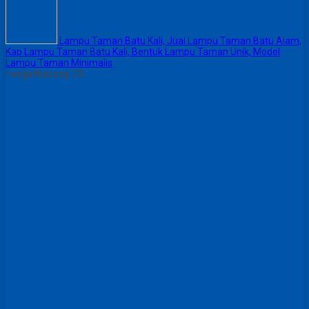
Lampu Taman Batu Kali, Jual Lampu Taman Batu Alam,
Kap Lampu Taman Batu Kali, Bentuk Lampu Taman Unik, Model
Lampu Taman Minimalis
Harga Hubungi CS