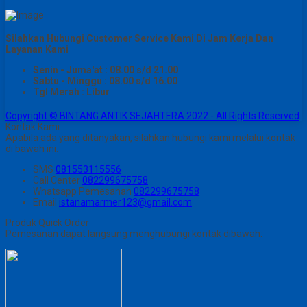
Silahkan Hubungi Customer Service Kami Di Jam Kerja Dan
Layanan Kami
Senin - Juma'at : 08.00 s/d 21.00
Sabtu - Minggu : 08.00 s/d 16.00
Tgl Merah : Libur
Copyright © BINTANG ANTIK SEJAHTERA 2022 - All Rights Reserved
Kontak Kami
Apabila ada yang ditanyakan, silahkan hubungi kami melalui kontak
di bawah ini.
SMS
081553115556
Call Center
082299675758
Whatsapp
Pemesanan
082299675758
Email
istanamarmer123@gmail.com
Produk Quick Order
Pemesanan dapat langsung menghubungi kontak dibawah: