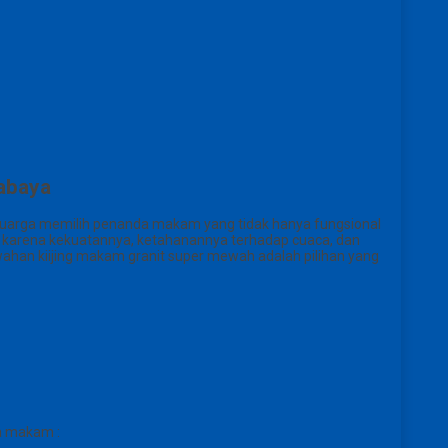
abaya
eluarga memilih penanda makam yang tidak hanya fungsional
rit karena kekuatannya, ketahanannya terhadap cuaca, dan
an kiijing makam granit super mewah adalah pilihan yang
a makam :