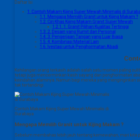
Daftar Isi
1.
Contoh Makam Kijing Super Mewah Minimalis di Surab
1.1.
Mengapa Memilih Granit untuk Kijing Makam ?
1.2.
Ciri Khas Kijing Makam Granit Super Mewah
1.2.1.
1. Granit Pilihan Kualitas Tertinggi
1.3.
2. Desain yang Rumit dan Personal
1.4.
3. Pengerjaan Tangan yang Luar Biasa
1.5.
4. Kombinasi Material Lain
1.6.
Ivestasi untuk Penghormatan Abadi
Cont
Kehilangan orang terkasih adalah salah satu momen paling su
tetapi juga mencerminkan kasih sayang dan penghormatan abadi.
keindahan alaminya. Namun bagi mereka yang menginginkan s
tak tertandingi.
Contoh Makam Kijing Super Mewah Minimalis di
Surabaya
Mengapa Memilih Granit untuk Kijing Makam ?
Sebelum membahas lebih jauh tentang kemewahan, mari kita p