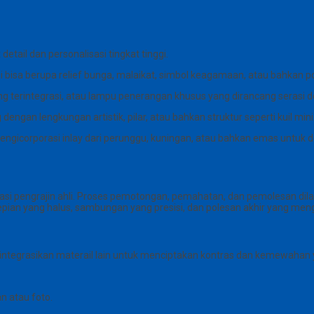
tail dan personalisasi tingkat tinggi.
i bisa berupa relief bunga, malaikat, simbol keagamaan, atau bahkan po
ng terintegrasi, atau lampu penerangan khusus yang dirancang seras
g dengan lengkungan artistik, pilar, atau bahkan struktur seperti kuil mini
ngicorporasi inlay dari perunggu, kuningan, atau bahkan emas untuk
asi pengrajin ahli. Proses pemotongan, pemahatan, dan pemolesan dilaku
an yang halus, sambungan yang presisi, dan polesan akhir yang mengila
egrasikan materail lain untuk menciptakan kontras dan kemewahan yan
n atau foto.