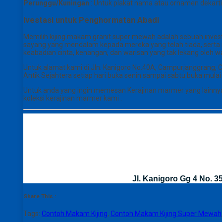
Perunggu/Kuningan
: Untuk plakat nama atau ornamen dekarti
Ivestasi untuk Penghormatan Abadi
Memilih kijing makam granit super mewah adalah sebuah investa
sayang yang mendalam kepada mereka yang telah tiada, serta m
keabadian cinta, kenangan, dan warisan yang tak lekang oleh w
Untuk alamat kami di Jln. Kanigoro No.40A, Campurjanggrang,
Antik Sejahtera setiap hari buka senin sampai sabtu buka mula
Untuk anda yang ingin memesan Kerajinan marmer yang lainnya 
koleksi kerajinan marmer kami .
Jl. Kanigoro Gg 4 No. 
Share This :
Tags:
Contoh Makam Kijing
,
Contoh Makam Kijing Super Mewah