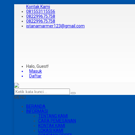
Kontak Kami
081553115556
082299675758
082299675758
istanamarmer123@gmail.com
Halo, Guest!
Masuk
Daftar
MENU
BERANDA
INFORMASI
TENTANG KAMI
CARA PEMESANAN
KONTAK KAMI
LOKASI KAMI