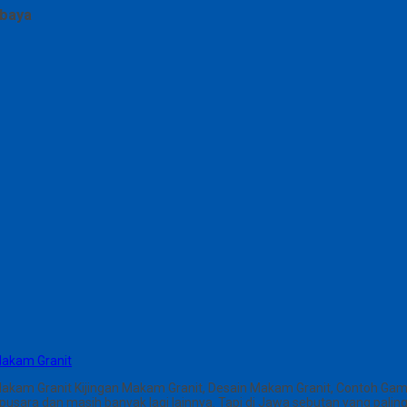
abaya
Makam Granit
Makam Granit Kijingan Makam Granit, Desain Makam Granit, Contoh Ga
ara dan masih banyak lagi lainnya. Tapi di Jawa sebutan yang paling 