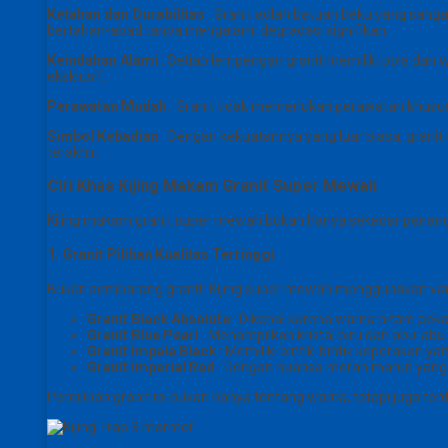
Ketahan dan Durabilitas
: Granit adlah batuan beku yang sanga
bertahan-abad tanpa mengalami degradasi signifikan.
Keindahan Alami
: Setiap lempengan granit memiliki pola dan w
eksklusif.
Perawatan Mudah
: Granit tidak memerlukan perawatan khusus
Simbol Kebadian
: Dengan kekuatannya yang luar biasa, grani
terakhir.
Ciri Khas Kijing Makam Granit Super Mewah
Kijing makam granit super mewah bukan hanya sekadar penanda
1. Granit Pilihan Kualitas Tertinggi
Bukan sembarang granit. Kijing super mewah menggunakan varie
Granit Black Absolute
: Dikenal karena warna hitam peka
Granit Blue Pearl
: Menampilkan kristal biru dan abu-ab
Granit Impala Black
: Memiliki bintik-bintik keperakan 
Granit Imperial Red
: Dengan nuansa merah marun yang
Pemilihan granit ini bukan hanya tentang warna, tetapi juga t