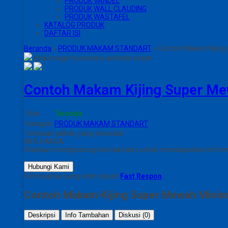
PRODUK VANDEL
PRODUK WALL CLAUDING
PRODUK WASTAFEL
KATALOG PRODUK
DAFTAR ISI
Beranda
»
PRODUK MAKAM STANDART
»
Contoh Makam Kijing
click image to preview
activate zoom
Contoh Makam Kijing Super Me
Stok
Tersedia
Kategori
PRODUK MAKAM STANDART
Tentukan pilihan yang tersedia!
INFO HARGA
Silahkan menghubungi kontak kami untuk mendapatkan informas
Hubungi Kami
Pemesanan yang lebih cepat!
Fast Respon
Contoh Makam Kijing Super Mewah Minima
Deskripsi
Info Tambahan
Diskusi (0)