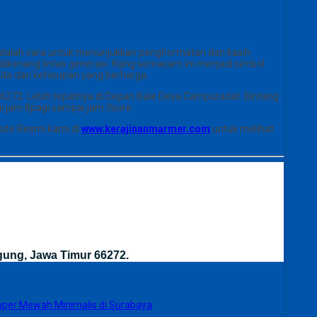
ni adalah cara untuk menunjukkan penghormatan dan kasih
enang lintas generasi. Kijing semacam ini menjadi simbol
nda dari kehisupan yang berharga.
6272. Lebih tepatnya di Depan Bale Desa Campuradat. Bintang
i jam 8pagi sampai jam 3sore.
site Resmi kami di
www.kerajinanmarmer.com
untuk melihat
gung, Jawa Timur 66272.
uper Mewah Minimalis di Surabaya