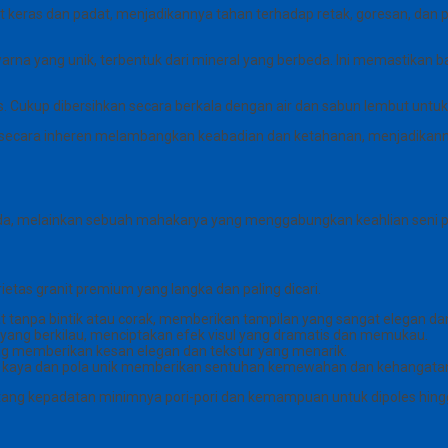
t keras dan padat, menjadikannya tahan terhadap retak, goresan, dan 
arna yang unik, terbentuk dari mineral yang berbeda. Ini memastikan ba
. Cukup dibersihkan secara berkala dengan air dan sabun lembut untuk
t secara inheren melambangkan keabadian dan ketahanan, menjadikanny
, melainkan sebuah mahakarya yang menggabungkan keahlian seni paha
tas granit premium yang langka dan paling dicari.
t tanpa bintik atau corak, memberikan tampilan yang sangat elegan dan 
u yang berkilau, menciptakan efek visul yang dramatis dan memukau.
yang memberikan kesan elegan dan tekstur yang menarik.
 kaya dan pola unik memberikan sentuhan kemewahan dan kehangata
entang kepadatan minimnya pori-pori dan kemampuan untuk dipoles hing