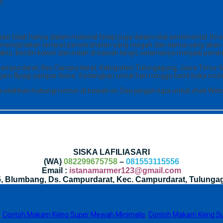
f.
si tidak hanya dalam material tetapi juga dalam nilai sentimental. I
enciptakan tempat peristirahatan yang megah dan damai yang akan dik
aktu. Berdiri kokoh dan indah di bawah langit, selamanya menjadi pena
 Campurdarat, Kec.Campurdarat, Kabupaten Tulungagung, Jawa Timur 6
i jam 8pagi sampai 4sore. Sedangkan untuk hari minggu kami buka mula
silahkan hubungi nomor di bawah ini. Dan jangan lupa untuk chek Web
SISKA LAFILIASARI
(WA)
082299675758
–
081553115556
Email :
istanamarmer123@gmail.com
35, Blumbang, Ds. Campurdarat, Kec. Campurdarat, Tulunga
,
Contoh Makam Kijing Super Mewah Minimalis
,
Contoh Makam Kijing S