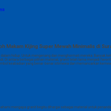
aya
oh Makam Kijing Super Mewah Minimalis di Sur
lit dalam hidup. Untuk mengenang dan menghormati mereka. Banyak k
 Di antara berbagai pilihan material, granit telah lama menjadi favo
imbol keabadian yang benar-benar istimewa dan memancarkan kemewah
ahami mengapa granit begitu dihargai sebagai material untuk penand