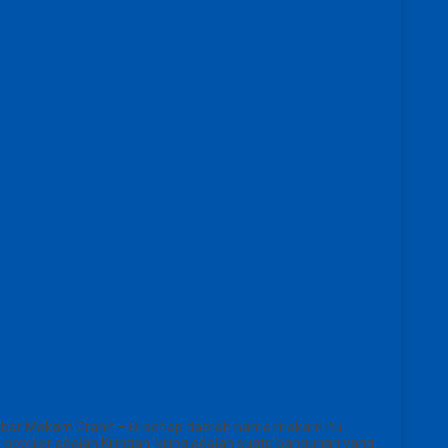
mbar Makam Granit – Di setiap daerah nama makam itu
populer adalah Kijingan, kijing adalah suatu bangunan yang…