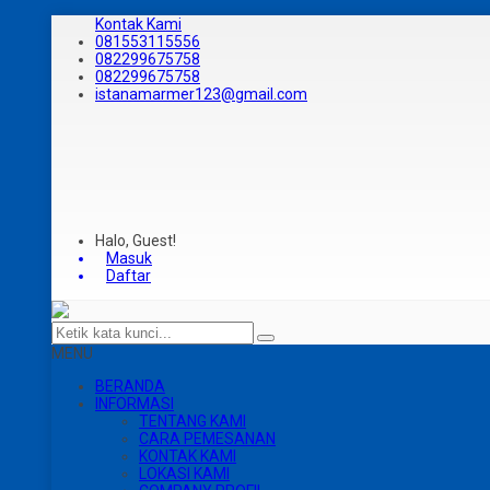
Kontak Kami
081553115556
082299675758
082299675758
istanamarmer123@gmail.com
Halo, Guest!
Masuk
Daftar
MENU
BERANDA
INFORMASI
TENTANG KAMI
CARA PEMESANAN
KONTAK KAMI
LOKASI KAMI