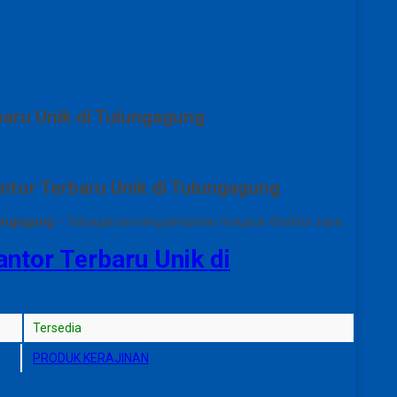
aru Unik di Tulungagung
tor Terbaru Unik di Tulungagung
lungagung
– Sebagai seorang pimpinan maupun direktur saya
tor Terbaru Unik di
Tersedia
PRODUK KERAJINAN