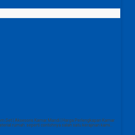
om Set | Aksesoris Kamar Mandi | Harga Perlengkapan Kamar
erial rumah. seperti contohnya salah satu kerajinan kami…