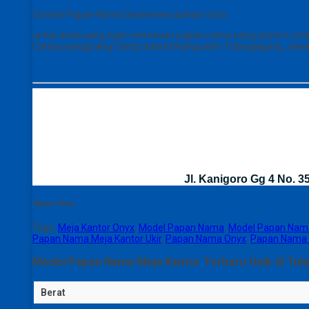
Contoh Papan Nama Sederhana bahan Onyx
untuk anda yang ingin memesan papan nama yang seperti contoh 
Campurjanggrang Campurdarat Kabupaten Tulungagung, Jawa
Jl. Kanigoro Gg 4 No. 
Share This :
Tags:
Meja Kantor Onyx
,
Model Papan Nama
,
Model Papan Nama
Papan Nama Meja Kantor Ukir
,
Papan Nama Onyx
,
Papan Nama 
Model Papan Nama Meja Kantor Terbaru Unik di Tul
Berat