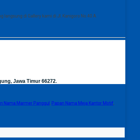
langsung di Gallery kami di Jl. Kanigoro No.40 A
gung, Jawa Timur 66272.
n Nama Marmer Panggul
,
Papan Nama Meja Kantor Motif
,