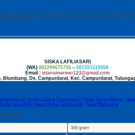
diatas bisa langsung menghubungi kami di bawah ini atau bisa datang 
 Timur 66272.
SISKA LAFILIASARI
(WA)
082299675758
–
081553115556
Email :
istanamarmer123@gmail.com
35, Blumbang, Ds. Campurdarat, Kec. Campurdarat, Tulunga
 Meja Kantor Terbaru Unik di Tulungagung
,
Papan Nama Marmer
,
Papa
Sederhana Onyx
,
Papan Nama Terbaru Unik
,
Papan Nama Unik
ungagung
300 gram