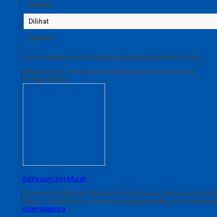
Kondisi
Dilihat
Diskusi
Belum ada komentar, buka diskusi dengan komentar Anda.
Mohon maaf, form diskusi dinonaktifkan pada produk ini.
Produk Terkait
Bathroom Set Murah
Bathroom Set Murah | Bathroom Set Marmer Bathroom Set Murah
Mandi – Batu Marmer memang bisa digunakan untuk segala keraj
selengkapnya