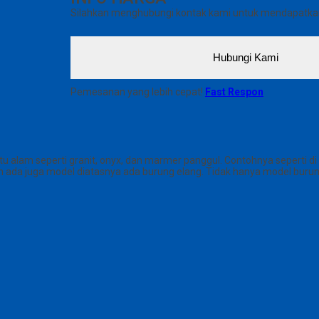
Silahkan menghubungi kontak kami untuk mendapatkan 
Hubungi Kami
Pemesanan yang lebih cepat!
Fast Respon
 alam seperti granit, onyx, dan marmer panggul. Contohnya seperti di
ada juga model diatasnya ada burung elang. Tidak hanya model burung