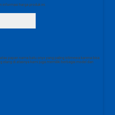
informasi harga produk ini.
 atas papan nama batu onyx yang paling istimewa karena bisa
 elang di atasnya kami juga memiliki berbagai model dan