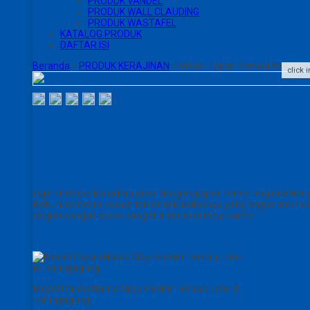
PRODUK VANDEL
PRODUK WALL CLAUDING
PRODUK WASTAFEL
KATALOG PRODUK
DAFTAR ISI
Beranda
»
PRODUK KERAJINAN
»
Model Papan Nama Meja Kanto
click 
ingin memperkenalkan anda dengan papan nama meja kantor d
Batu marmer ini sudah terkenal kualitasnya yang bagus dan te
elegan sangat cocok banget di taruh di meja kantor.
Model Papan Nama Meja Kantor Terbaru Unik di
Tulungagung