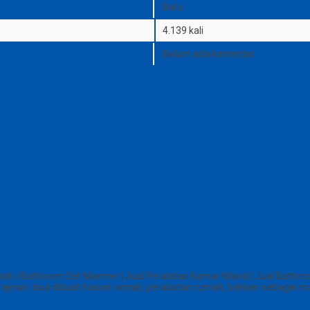
Baru
4.139 kali
Belum ada komentar
 | Bathroom Set Marmer | Jual Peralatan Kamar Mandi | Jual Bathro
inan. bisa dibuat hiasan rumah, perabotan rumah, bahkan sebagai mat