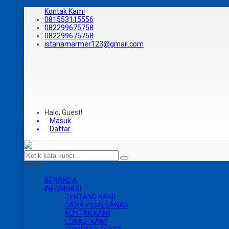
Kontak Kami
081553115556
082299675758
082299675758
istanamarmer123@gmail.com
Halo, Guest!
Masuk
Daftar
MENU
BERANDA
INFORMASI
TENTANG KAMI
CARA PEMESANAN
KONTAK KAMI
LOKASI KAMI