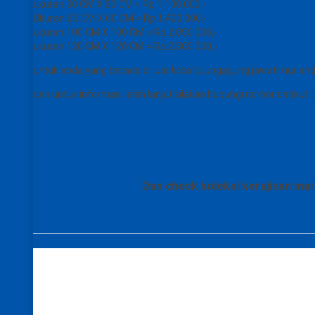
ukuran 50 CM X 50 CM = Rp 1.100.000,-
Ukuran 60 CM X 60 CM = Rp 1.400.000,-
ukuran 100 CM X 100 CM = Rp 2.050.000,-
ukuran 120 CM X 120 CM = Rp 2.500.000,-
untuk anda yang berada di luar kota tulungagung jawatimur a
dan untuk informasi lebih lanjut silakan hubungi nomor berikut :
Dan check koleksi kerajinan ma