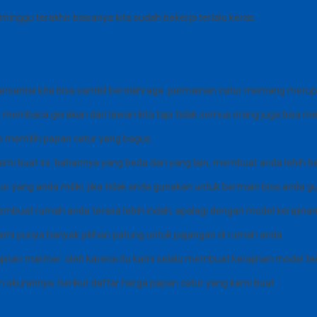
inggu terakhir biasanya kita sudah bekerja terlalu keras.
n bersantai kita bisa sambil berolahraga. permainan catur memang me
isa membaca gerakan dari lawan kita.tapi tidak semua orang juga bisa m
 memilih papan catur yang bagus.
ami buat ini. bahannya yang beda dari yang lain, membuat anda lebih b
r yang anda miliki. jika tidak anda gunakan untuk bermain bisa anda 
mbuat rumah anda terasa lebih indah, apalagi dengan model kerajin
kami punya banyak pilihan patung untuk pajangan di rumah anda.
inan marmer. oleh karena itu kami selalu membuat kerajinan model te
ukurannya. berikut daftar harga papan catur yang kami buat :