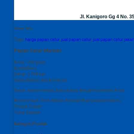
Jl. Kanigoro Gg 4 No. 
Share This :
Tags:
harga papan catur
,
jual papan catur
,
jual papan catur jakar
Papan Catur Marmer
Berat
250 gram
Kondisi
Baru
Dilihat
1.798 kali
Diskusi
Belum ada komentar
Belum ada komentar, buka diskusi dengan komentar Anda.
Mohon maaf, form diskusi dinonaktifkan pada produk ini.
Produk Terkait
Tutup Sidebar
Kategori Produk