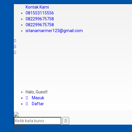
Kontak Kami
081553115556
082299675758
082299675758
istanamarmer123@gmail.com
Halo, Guest!
Masuk
Daftar
MENU