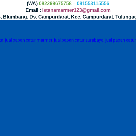
(WA)
082299675758
–
081553115556
Email :
istanamarmer123@gmail.com
35, Blumbang, Ds. Campurdarat, Kec. Campurdarat, Tulunga
ta
,
jual papan catur marmer
,
jual papan catur surabaya
,
jual papan catur