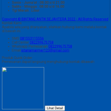
Senin - Juma'at : 08.00 s/d 21.00
Sabtu - Minggu : 08.00 s/d 16.00
Tgl Merah : Libur
Copyright © BINTANG ANTIK SEJAHTERA 2022 - All Rights Reserved
Kontak Kami
Apabila ada yang ditanyakan, silahkan hubungi kami melalui kontak
di bawah ini.
SMS
081553115556
Call Center
082299675758
Whatsapp
Pemesanan
082299675758
Email
istanamarmer123@gmail.com
Produk Quick Order
Pemesanan dapat langsung menghubungi kontak dibawah:
Lihat Detail