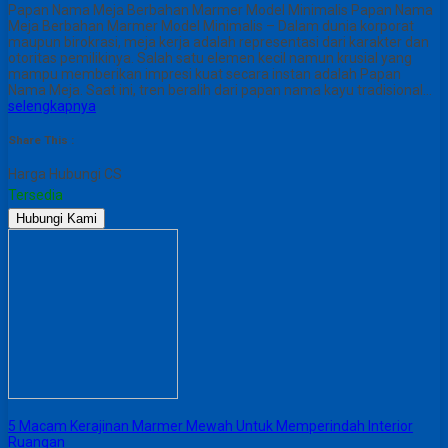
Papan Nama Meja Berbahan Marmer Model Minimalis Papan Nama
Meja Berbahan Marmer Model Minimalis – Dalam dunia korporat
maupun birokrasi, meja kerja adalah representasi dari karakter dan
otoritas pemilikinya. Salah satu elemen kecil namun krusial yang
mampu memberikan impresi kuat secara instan adalah Papan
Nama Meja. Saat ini, tren beralih dari papan nama kayu tradisional…
selengkapnya
Share This :
Harga Hubungi CS
Tersedia
Hubungi Kami
5 Macam Kerajinan Marmer Mewah Untuk Memperindah Interior
Ruangan