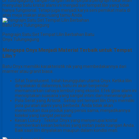
Di Tulungagung, tangan-tangan terampil para pengrajin lokal telah
menyulap batu kristal alami ini menjadi set tempat lilin yang tidak
hanya fungsional. Tetapi juga menjadi karya seni pemikat mata di
atas meja makan atau ruang tamu Anda.
Pengrajin Satu Set Tempat Lilin Berbahan Batu
Onyx Tulungagung
Mengapa Onyx Menjadi Material Terbaik untuk Tempat
Lilin ?
Batu Onyx memiliki karakteristik nik yang membedakannya dari
marmer atau granit biasa:
Sifat Translucent : Inilah keunggulan utama Onyx. Ketika lilin
dinyalakan di dalamnya, batu ini akan berpendar
memancarkan cahaya lembut yang eksotis. Efek glow alam ini
menciptakan suasana yang sangat intim dan menenangkan.
Pola Serat yang Artistik : Setiap set tempat lilin Onyx memiliki
pola guratan alami yang berbeda. Anda tidak akan
menemukan dua produk yang persis sama, menjadikannya
koleksi yang sangat personal.
Kesan Luxury : Tekstur Onyx yang menyerupai kristal
memberikan kesan berkelas yang instan pada ruangan Anda.
Baik saat lilin dinyalakan maupun dalam kondisi mati.