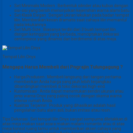
Set Minimalis Modern : Berbentuk silinder atau kubus dengan
sisi-sisi yang bersih menonjolkan kejernihan warna alami batu.
Set Klasik Elegan : Dengan ukiran lekukan pada badan tempat
lilin. Memberikan kesan dramatis saat cahaya lilin memantul
pada lekukannya.
Set Multi-Size : Biasanya terdiri dari 3 buah tempat lilin
dengan ketinggian yang berbeda, menciptakan dekorasi
centerpiece yang dinamis dan berdimensi di atas meja.
Tempat Lilin Onyx
Mengapa Harus Membeli dari Pngrajin Tulungagung ?
Harga Produsen : Membeli langsung dari tangan pertama
memberikan Anda harga yang jauh lebih terjangkau
dibandingkan membeli di toko dekorasi high-end.
Kustomisasi : Anda dapat menentukan sendiri ukuran atau
jenis warna Onyx yang paling cocok dengan skema warna
interior rumah Anda.
Kualitas Terjamin : Produk yang dihasilkan adalah hasil
pengolahan batu alam asli, bukan imitasi atau resin.
Tips Dekorasi : Set tempat lilin Onyx sangat sempurna diletakkan di
atas meja makan saat acara makan malam romantis atau di atas
meja konsol ruang tamu untuk memberikan aksen cahaya yang