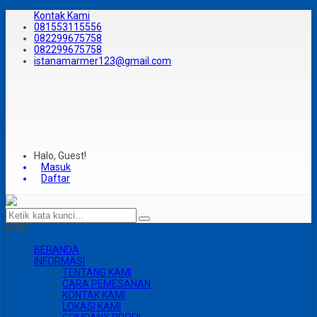
Kontak Kami
081553115556
082299675758
082299675758
istanamarmer123@gmail.com
Halo, Guest!
Masuk
Daftar
MENU
BERANDA
INFORMASI
TENTANG KAMI
CARA PEMESANAN
KONTAK KAMI
LOKASI KAMI