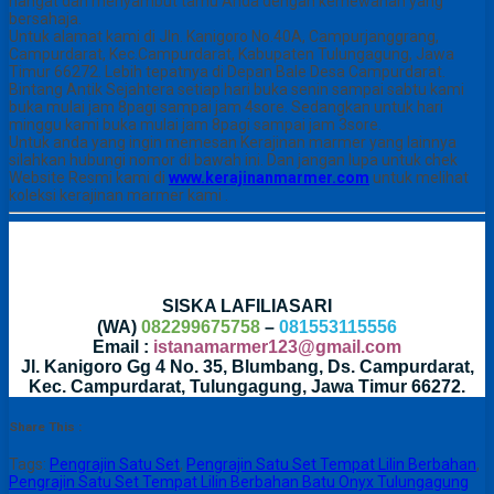
hangat dan menyambut tamu Anda dengan kemewahan yang
bersahaja.
Untuk alamat kami di Jln. Kanigoro No.40A, Campurjanggrang,
Campurdarat, Kec.Campurdarat, Kabupaten Tulungagung, Jawa
Timur 66272. Lebih tepatnya di Depan Bale Desa Campurdarat.
Bintang Antik Sejahtera setiap hari buka senin sampai sabtu kami
buka mulai jam 8pagi sampai jam 4sore. Sedangkan untuk hari
minggu kami buka mulai jam 8pagi sampai jam 3sore.
Untuk anda yang ingin memesan Kerajinan marmer yang lainnya
silahkan hubungi nomor di bawah ini. Dan jangan lupa untuk chek
Website Resmi kami di
www.kerajinanmarmer.com
untuk melihat
koleksi kerajinan marmer kami .
SISKA LAFILIASARI
(WA)
082299675758
–
081553115556
Email :
istanamarmer123@gmail.com
Jl. Kanigoro Gg 4 No. 35, Blumbang, Ds. Campurdarat,
Kec. Campurdarat, Tulungagung, Jawa Timur 66272.
Share This :
Tags:
Pengrajin Satu Set
,
Pengrajin Satu Set Tempat Lilin Berbahan
,
Pengrajin Satu Set Tempat Lilin Berbahan Batu Onyx Tulungagung