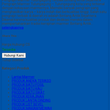
Pengrajin Marmer Tulungagung – Tulungagung kota yang terkenal
dengan kekayaan marmernya. Memiliki banyak pengrajin yang
menghasilkan karya – karya indah dan berkualitas tinggi. Salah satu
pengrajin terbaik di daerah ini adalah Bintang Antik Sejahtera.
Dikenal karena kualitas produk dan dedikasi mereka dalam
mempertahankan tradisi kerajinan marmer. Bintang Antik…
selengkapnya
Share This :
Harga Hubungi CS
Tersedia
Hubungi Kami
Tutup Sidebar
Kategori Produk
Lantai Marmer
PRODUK ANEKA TERASO
PRODUK BATU FOSIL
PRODUK BATU KALI
PRODUK BATU SIKAT
PRODUK KERAJINAN
PRODUK LANTAI DINDING
PRODUK LIST BEVEL
PRODUK MAKAM MEWAH