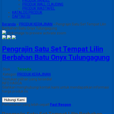
PRODUK VANDEL
PRODUK WALL CLAUDING
PRODUK WASTAFEL
KATALOG PRODUK
DAFTAR ISI
Beranda
»
PRODUK KERAJINAN
»
Pengrajin Satu Set Tempat Lilin
Berbahan Batu Onyx Tulungagung
click image to preview
activate zoom
Pengrajin Satu Set Tempat Lilin
Berbahan Batu Onyx Tulungagung
Stok
Tersedia
Kategori
PRODUK KERAJINAN
Tentukan pilihan yang tersedia!
INFO HARGA
Silahkan menghubungi kontak kami untuk mendapatkan informasi
harga produk ini.
Hubungi Kami
Pemesanan yang lebih cepat!
Fast Respon
Pengrajin Satu Set Tempat Lilin Berbahan