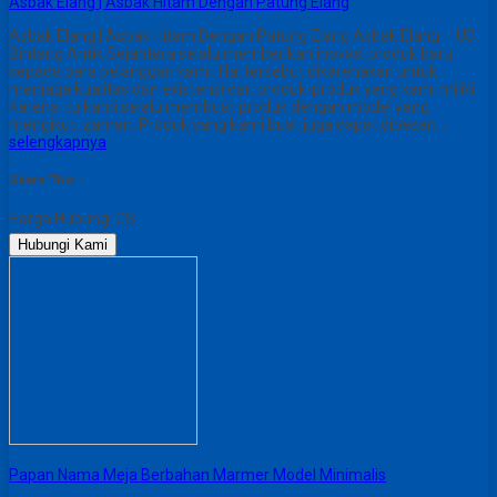
Asbak Elang | Asbak Hitam Dengan Patung Elang
Asbak Elang | Asbak Hitam Dengan Patung Elang Asbak Elang – UD.
Bintang Antik Sejahtera selalu memberikan inovasi produk baru
kepada para pelanggan kami. Hal tersebut dikarenakan untuk
menjaga kualitas dan existensi dari produk-produk yang kami miliki.
Karena itu kami selalu membuat produk dengan model yang
mengikuti zaman. Produk yang kami buat juga dapat dipesan…
selengkapnya
Share This :
Harga Hubungi CS
Hubungi Kami
Papan Nama Meja Berbahan Marmer Model Minimalis