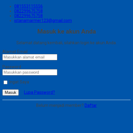
081553115556
082299675758
082299675758
istanamarmer123@gmail.com
Masuk ke akun Anda
Selamat datang kembali, silahkan login ke akun Anda.
Alamat Email
Password
Ingat Saya
Lupa Password?
Masuk
Belum menjadi member?
Daftar