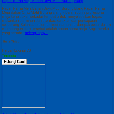
Papan Nama Meja Bahan Onyx Motif Burung Elang
Papan Nama Meja Bahan Onyx Motif Burung Elang Papan Nama
Meja Bahan Onyx Motif Burung Elang – Dalam dunia profesional,
meja kerja bukan sekadar tempat untuk menyelesaikan tugas,
malainkan cerminan dari otoritas, karakter, dan pencapaian
seseorang. Salah satu elemen kecil namun berdampak besar dalam
membangun citra tersebut adalah papan nama meja. Bagi mereka
yang berada…
selengkapnya
Share This :
Harga Hubungi CS
Tersedia
Hubungi Kami