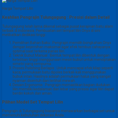
Harga Tempat Lilin
Keahlian Pengrajin Tulungagung : Presisi dalam Detail
Tulungagung telah lama dikenal sebagai pusat kerajinan batu alam
terbaik di Indonesia. Pembuatan set tempat lilin Onyx di sini
melibatkan dedikasi tinggi :
Pemilihan Bahan Baku : Pengrajin memilih bongkahan Onyx
dengan kejernihan maksimal agar efek tembus cahayanya
optimal saat terkena panas lilin.
Teknik Bubut Manual : Bentuk tempat lilin dibentuk dengan
ketelitian tinggi menggunaan mesin bubut untuk menciptakan
simetri yang sempurna.
Proses Polishing Berlapis : Untuk mencapai efek kilap seperti
kaca, permukaan batu dipoles berkali-kali menggunakan
bubuk intan. Hasilnya adalah permukaan halus yang sangat
nyaman disentuh dan terlihat mewah.
Desain Ergonomis : Pengrajin memastikan bagian dudukan
lilin memiliki kedalaman dan lebar yang presisi agar lilin dapat
berdiri kokoh dan aman.
Pilihan Model Set Tempat Lilin
Pengrajin di Tulungagung biasanya menawarkan berbagai set untuk
memenuhi kebutuhan dekorasi Anda :