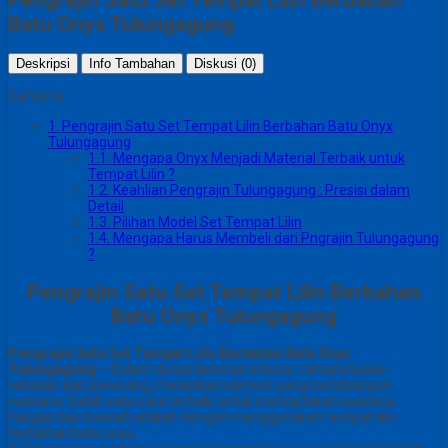
Batu Onyx Tulungagung
Deskripsi
Info Tambahan
Diskusi (0)
Daftar Isi
1.
Pengrajin Satu Set Tempat Lilin Berbahan Batu Onyx
Tulungagung
1.1.
Mengapa Onyx Menjadi Material Terbaik untuk
Tempat Lilin ?
1.2.
Keahlian Pengrajin Tulungagung : Presisi dalam
Detail
1.3.
Pilihan Model Set Tempat Lilin
1.4.
Mengapa Harus Membeli dari Pngrajin Tulungagung
?
Pengrajin Satu Set Tempat Lilin Berbahan
Batu Onyx Tulungagung
Pengrajin Satu Set Tempat Lilin Berbahan Batu Onyx
Tulungagung
– Dalam dunia dekorasi interior, cahaya bukan
sekadar alat penerang, melainkan elemen yang membangun
suasana. Salah satu cara terbaik untuk menciptakan suasana
hangat dan mewah adalah dengan menggunakan tempat lilin
berbahan batu onyx.