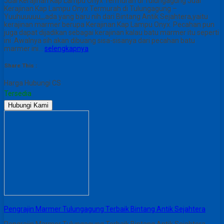
Jual Kerajinan Kap Lampu Onyx Termurah di Tulungagung Jual
Kerajinan Kap Lampu Onyx Termurah di Tulungagung –
Yuuhuuuuu,,,ada yang baru nih dari Bintang Antik Sejahtera,yaitu
kerajinan marmer berupa Kerajinan Kap Lampu Onyx. Pecahan pun
juga dapat dijadikan sebagai kerajinan kalau batu marmer itu seperti
ini .Awalnya sih akan dibuang sisa-sisanya dari pecahan batu
marmer ini…
selengkapnya
Share This :
Harga Hubungi CS
Tersedia
Hubungi Kami
Pengrajin Marmer Tulungagung Terbaik Bintang Antik Sejahtera
Pengrajin Marmer Tulungagung Terbaik Bintang Antik Sejahtera