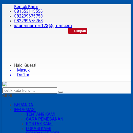
Kontak Kami
081553115556
082299675758
082299675758
istanamarmer123@gmail.com
Simpan
Halo, Guest!
Masuk
Daftar
MENU
BERANDA
INFORMASI
TENTANG KAMI
CARA PEMESANAN
KONTAK KAMI
LOKASI KAMI