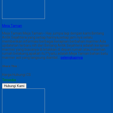
Meja Taman
Meja Taman Meja Taman– Hay..jumpa lagi dengan kami Bintang
Antik Sejahtera yang setiap harinya,setiap jam nya selalu
memberikan informasi berbagai kerajinan berbahan marmer.Ada
updatetan terbaru nih dari Bintang Antik Sejahtera adalah kerajinan
marmer yang biasanya di letakkan di depan rumah atau halaman
rumah belakang,apakah itu??yaitu adalah Meja Taman bahan batu
marmer asli yang langsung diambil…
selengkapnya
Share This :
Harga Hubungi CS
Tersedia
Hubungi Kami