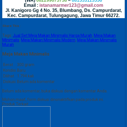
(WA)
082299675758
–
081553115556
Email :
istanamarmer123@gmail.com
Jl. Kanigoro Gg 4 No. 35, Blumbang, Ds. Campurdarat,
Kec. Campurdarat, Tulungagung, Jawa Timur 66272.
Share This :
Tags:
Jual Set Meja Makan Minimalis Harga Murah
,
Meja Makan
Minimalis
,
Meja Makan Minimalis Modern
,
Meja Makan Minimalis
Murah
Meja Makan Minimalis
Berat
300 gram
Kondisi
Baru
Dilihat
1.794 kali
Diskusi
Belum ada komentar
Belum ada komentar, buka diskusi dengan komentar Anda.
Mohon maaf, form diskusi dinonaktifkan pada produk ini.
Produk Terkait