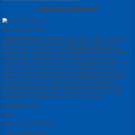
Meja Makan Minimalis
Meja Makan Minimalis
Meja Makan Minimalis-
Penjualan akhir-akhir ini sangat ramai sekali
dikarenakan penyebabnya adalah adanya model atau bentuk
kerajinan yang baru dari kami yaitu
Meja Makan Minimalis
yang
bahannya juga dari bahan mermer pilihan,entah apa yang membuat
para customer begitu jatuh cinta kepada kerajinan yang satu
ini.Bukan hanya model dan warna nya saja yang menarik selain itu
batunya sendiri juga masih terkesan sangat alami demikian
pembuatannya juga khusus dan langsung dikerjakan oleh pengrajin
asli dari daerah kota marmer yaitu Tulungagung jawa timur,kota
Tulungagung begitu terkenal sekali dengan aneka kerajinan
marmernya yang sangat bagus bukan hanya itu kami juga bisa
membuatkan berbagai custom design dari para customer yang
menginginkan model yang berbeda dari yang lainnya.
Keterangan Produk :
Harga :
Ukurang : Standart 120 cm
Tinggi : Menyesuaikan