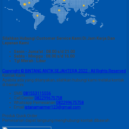
Silahkan Hubungi Customer Service Kami Di Jam Kerja Dan
Layanan Kami
Senin - Juma'at : 08.00 s/d 21.00
Sabtu - Minggu : 08.00 s/d 16.00
Tgl Merah : Libur
Copyright © BINTANG ANTIK SEJAHTERA 2022 - All Rights Reserved
Kontak Kami
Apabila ada yang ditanyakan, silahkan hubungi kami melalui kontak
di bawah ini.
SMS
081553115556
Call Center
082299675758
Whatsapp
Pemesanan
082299675758
Email
istanamarmer123@gmail.com
Produk Quick Order
Pemesanan dapat langsung menghubungi kontak dibawah: