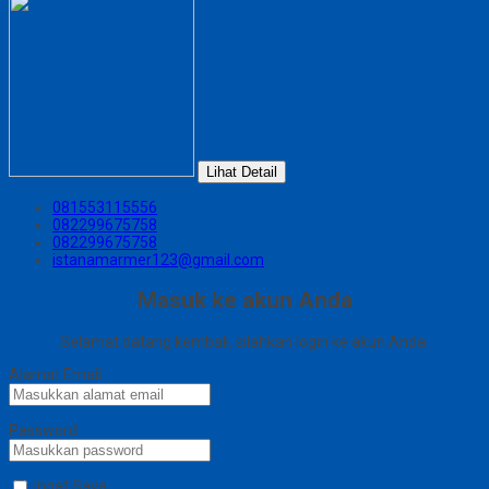
Lihat Detail
081553115556
082299675758
082299675758
istanamarmer123@gmail.com
Masuk ke akun Anda
Selamat datang kembali, silahkan login ke akun Anda.
Alamat Email
Password
Ingat Saya