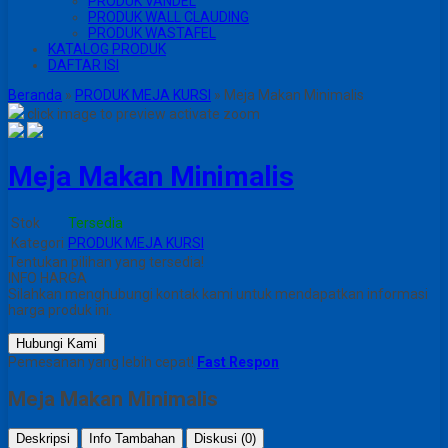
PRODUK VANDEL
PRODUK WALL CLAUDING
PRODUK WASTAFEL
KATALOG PRODUK
DAFTAR ISI
Beranda
»
PRODUK MEJA KURSI
»
Meja Makan Minimalis
click image to preview
activate zoom
Meja Makan Minimalis
Stok
Tersedia
Kategori
PRODUK MEJA KURSI
Tentukan pilihan yang tersedia!
INFO HARGA
Silahkan menghubungi kontak kami untuk mendapatkan informasi
harga produk ini.
Hubungi Kami
Pemesanan yang lebih cepat!
Fast Respon
Meja Makan Minimalis
Deskripsi
Info Tambahan
Diskusi (0)