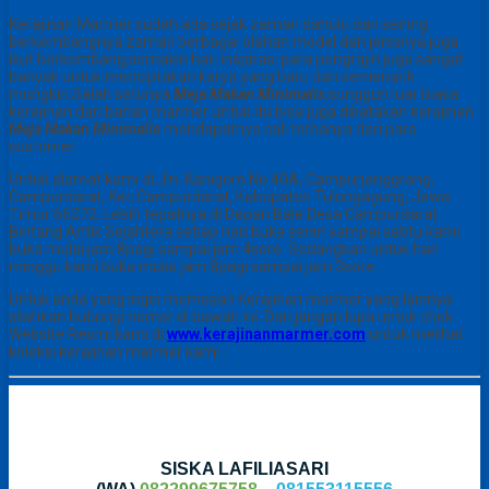
Kerajinan Marmer sudah ada sejak zaman dahulu dan seiring
berkembangnya zaman berbagai olahan model dan jenisnya juga
ikut berkembang,semakin hari inspirasi para pengrajin juga sangat
banyak untuk menciptakan karya yang baru dan semenarik
mungkin.Salah satunya
Meja Makan Minimalis
,sungguh luar biasa
kerajinan dari bahan marmer untuk itu bisa juga dikatakan kerajinan
Meja Makan Minimalis
mendapatnya call terbanya dari para
customer.
Untuk alamat kami di Jln. Kanigoro No.40A, Campurjanggrang,
Campurdarat, Kec.Campurdarat, Kabupaten Tulungagung, Jawa
Timur 66272. Lebih tepatnya di Depan Bale Desa Campurdarat.
Bintang Antik Sejahtera setiap hari buka senin sampai sabtu kami
buka mulai jam 8pagi sampai jam 4sore. Sedangkan untuk hari
minggu kami buka mulai jam 8pagi sampai jam 3sore.
Untuk anda yang ingin memesan Kerajinan marmer yang lainnya
silahkan hubungi nomor di bawah ini. Dan jangan lupa untuk chek
Website Resmi kami di
www.kerajinanmarmer.com
untuk melihat
koleksi kerajinan marmer kami .
SISKA LAFILIASARI