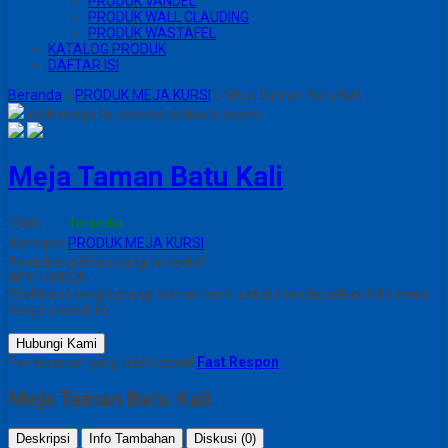
PRODUK VANDEL
PRODUK WALL CLAUDING
PRODUK WASTAFEL
KATALOG PRODUK
DAFTAR ISI
Beranda
»
PRODUK MEJA KURSI
»
Meja Taman Batu Kali
click image to preview
activate zoom
Meja Taman Batu Kali
Stok
Tersedia
Kategori
PRODUK MEJA KURSI
Tentukan pilihan yang tersedia!
INFO HARGA
Silahkan menghubungi kontak kami untuk mendapatkan informasi
harga produk ini.
Hubungi Kami
Pemesanan yang lebih cepat!
Fast Respon
Meja Taman Batu Kali
Deskripsi
Info Tambahan
Diskusi (0)