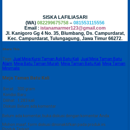
SISKA LAFILIASARI
(WA)
082299675758
–
081553115556
Email :
istanamarmer123@gmail.com
Jl. Kanigoro Gg 4 No. 35, Blumbang, Ds. Campurdarat,
Kec. Campurdarat, Tulungagung, Jawa Timur 66272.
Share This :
Tags:
Jual Meja Kursi Taman Asli Batu Kali
,
Jual Meja Taman Batu
Alam
,
Meja Batu Taman Murah
,
Meja Taman Batu Kali
,
Meja Taman
Minimalis
Meja Taman Batu Kali
Berat
300 gram
Kondisi
Baru
Dilihat
1.283 kali
Diskusi
Belum ada komentar
Belum ada komentar, buka diskusi dengan komentar Anda.
Mohon maaf, form diskusi dinonaktifkan pada produk ini.
Produk Terkait