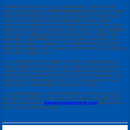
Salah satu dari customer kami juga ada yang memborong nya
mengorder sekaligus 2 set
Meja Taman Batu Kali
katanya sih “untuk
hiasan di cafe barunya biar ada kesan-kesan alaminya gitu”ujar
customer kami.Dengan senang hati kami pun menerima dan
mebuatkan pesanannya tersebut,dari bahan batu kali kami todak
hanya menyediakan untuk pembuatan meja taman saja melainkan
sekrang sudah ada yang memesan wastafel dari batu kali,meja
makan pun juga ada.Udah bayangin kan gimana rasanya punya
rumah yang dipenuhi dengan kerajinan dan berbahan batu alami
dan tentunya juga ramah lingkungan dan tidak berefek apapun bagi
kesehatan keluarga anda.
Untuk alamat kami di Jln. Kanigoro No.40A, Campurjanggrang,
Campurdarat, Kec.Campurdarat, Kabupaten Tulungagung, Jawa
Timur 66272. Lebih tepatnya di Depan Bale Desa Campurdarat.
Bintang Antik Sejahtera setiap hari buka senin sampai sabtu kami
buka mulai jam 8pagi sampai jam 4sore. Sedangkan untuk hari
minggu kami buka mulai jam 8pagi sampai jam 3sore.
Untuk anda yang ingin memesan Kerajinan marmer yang lainnya
silahkan hubungi nomor di bawah ini. Dan jangan lupa untuk chek
Website Resmi kami di
www.kerajinanmarmer.com
untuk melihat
koleksi kerajinan marmer kami .