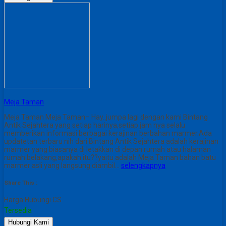
Meja Taman
Meja Taman Meja Taman– Hay..jumpa lagi dengan kami Bintang
Antik Sejahtera yang setiap harinya,setiap jam nya selalu
memberikan informasi berbagai kerajinan berbahan marmer.Ada
updatetan terbaru nih dari Bintang Antik Sejahtera adalah kerajinan
marmer yang biasanya di letakkan di depan rumah atau halaman
rumah belakang,apakah itu??yaitu adalah Meja Taman bahan batu
marmer asli yang langsung diambil…
selengkapnya
Share This :
Harga Hubungi CS
Tersedia
Hubungi Kami