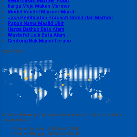
Meja Makan Marmer Putih
harga Meja Makan Marmer
Model Vandel Marmer Murah
Jasa Pembuatan Prasasti Granit dan Marmer
Papan Nama Masjid Ukir
Harga Bathub Batu Alam
Wastafel Unik Batu Alam
Gentong Bak Mandi Teraso
SUPPORT
Silahkan Hubungi Customer Service Kami Di Jam Kerja Dan
Layanan Kami
Senin - Juma'at : 08.00 s/d 21.00
Sabtu - Minggu : 08.00 s/d 16.00