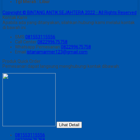
Tgl Merah : Libur
Copyright © BINTANG ANTIK SEJAHTERA 2022 - All Rights Reserved
Kontak Kami
Apabila ada yang ditanyakan, silahkan hubungi kami melalui kontak
di bawah ini.
SMS
081553115556
Call Center
082299675758
Whatsapp
Pemesanan
082299675758
Email
istanamarmer123@gmail.com
Produk Quick Order
Pemesanan dapat langsung menghubungi kontak dibawah:
Lihat Detail
081553115556
082299675758