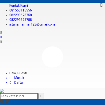
Kontak Kami
081553115556
082299675758
082299675758
istanamarmer123@gmail.com
Halo, Guest!
Masuk
Daftar
MENU