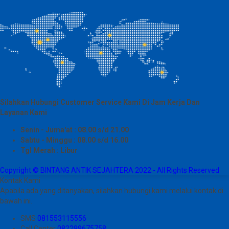
Silahkan Hubungi Customer Service Kami Di Jam Kerja Dan
Layanan Kami
Senin - Juma'at : 08.00 s/d 21.00
Sabtu - Minggu : 08.00 s/d 16.00
Tgl Merah : Libur
Copyright © BINTANG ANTIK SEJAHTERA 2022 - All Rights Reserved
Kontak Kami
Apabila ada yang ditanyakan, silahkan hubungi kami melalui kontak di
bawah ini.
SMS
081553115556
Call Center
082299675758