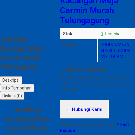
Kacangan Meja
Cermin Murah
Tulungagung
Stok
Tersedia
Jual Meja
Kategori
PRODUK MEJA
Kacangan Meja
KURSI
,
PRODUK
Cermin Murah
MIX LOGAM
Tulungagung
INFO HARGA
Silahkan menghubungi kontak kami
Deskripsi
untuk mendapatkan informasi harga
Info Tambahan
produk ini.
Diskusi (0)
Jual Meja
Hubungi Kami
Kacangan Meja
Pemesanan yang lebih cepat!
Fast
Cermin Murah
Respon