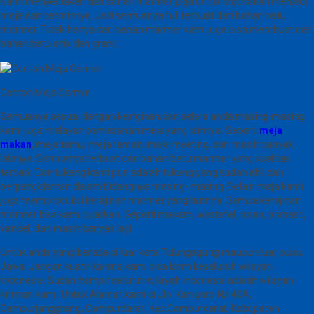
Kami menyediakan dari bahan marmer juga untuk digunakan menjadi
meja dan cerminnya. Jadi semuanya full terbuat dari bahan batu
marmer. Tidak hanya dari bahan marmer kami juga bisa membuat dari
bahan batu onix dan granit.
Contoh Meja Cermin
Semuanya sesuai dengan keinginan dan selera anda masing-masing.
kami juga melayan pemesanan meja yang lainnya. Seperti
meja
makan
, meja tamu, meja taman, meja meeting, dan masih banyak
lainnya. Semuanya terbuat dari bahan batu marmer yang kualitas
terbaik. Dan tukang kami pun adalah tukang yang sudah ahli dan
berpengalaman dalam bidangnya masing- masing. Selain meja kami
juga memproduksi kerajinan marmer yang lainnya. Semua kerajinan
marmer bisa kami buatkan. Seperti makam, wastafel, nisan, prasasti,
vandel, dan masih banyak lagi.
Untuk anda yang berada di luar kota Tulungagung maupun luar pulau
Jawa. Jangan kuatir karena kami bisa kirim keseluruh wilayah
Indonesia. Sudah hampir seluruh wilayah indonesia adalah wilayah
kiriman kami. Untuk Alamat kami di Jln. Kanigoro No.40A,
Campurjanggrang, Campurdarat, Kec.Campurdarat, Kabupaten