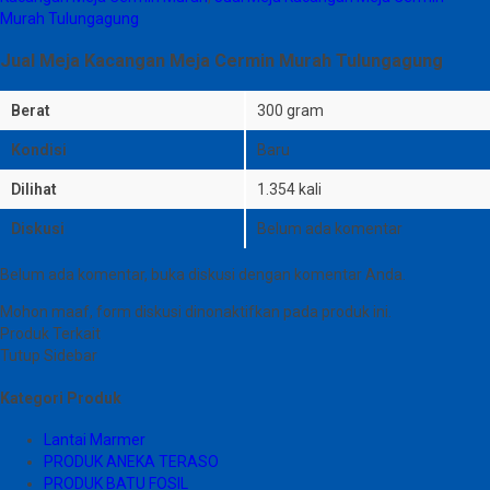
Murah Tulungagung
Jual Meja Kacangan Meja Cermin Murah Tulungagung
Berat
300 gram
Kondisi
Baru
Dilihat
1.354 kali
Diskusi
Belum ada komentar
Belum ada komentar, buka diskusi dengan komentar Anda.
Mohon maaf, form diskusi dinonaktifkan pada produk ini.
Produk Terkait
Tutup Sidebar
Kategori Produk
Lantai Marmer
PRODUK ANEKA TERASO
PRODUK BATU FOSIL