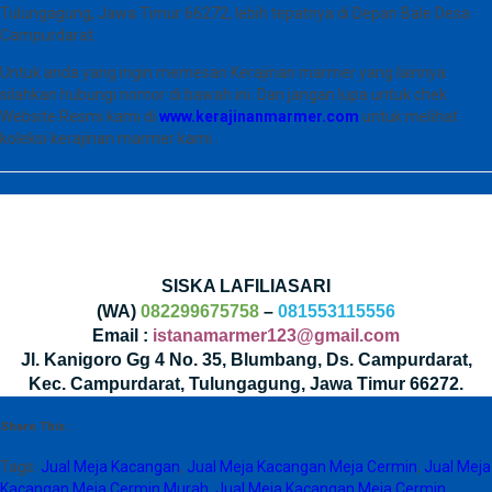
Tulungagung, Jawa Timur 66272, lebih tepatnya di Depan Bale Desa
Campurdarat.
Untuk anda yang ingin memesan Kerajinan marmer yang lainnya
silahkan hubungi nomor di bawah ini. Dan jangan lupa untuk chek
Website Resmi kami di
www.kerajinanmarmer.com
untuk melihat
koleksi kerajinan marmer kami .
SISKA LAFILIASARI
(WA)
082299675758
–
081553115556
Email :
istanamarmer123@gmail.com
Jl. Kanigoro Gg 4 No. 35, Blumbang, Ds. Campurdarat,
Kec. Campurdarat, Tulungagung, Jawa Timur 66272.
Share This :
Tags:
Jual Meja Kacangan
,
Jual Meja Kacangan Meja Cermin
,
Jual Meja
Kacangan Meja Cermin Murah
,
Jual Meja Kacangan Meja Cermin