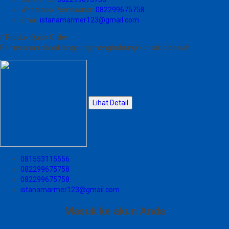
Whatsapp
Pemesanan
082299675758
Email
istanamarmer123@gmail.com
Produk Quick Order
Pemesanan dapat langsung menghubungi kontak dibawah:
Lihat Detail
081553115556
082299675758
082299675758
istanamarmer123@gmail.com
Masuk ke akun Anda