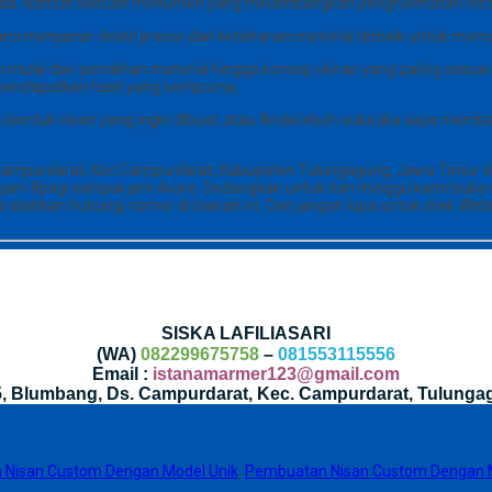
enanda. Namun sebuah monumen yang melambangkan penghormatan ter
mi menjamin deatil presisi dan ketahanan material terbaik untuk mema
i mulai dari pemilihan material hingga konsep ukiran yang paling sesu
mendapatkan hasil yang sempurna,
i bentuk nisan yang ingin dibuat, atau Anda leboh suka jika saya m
 Campurdarat, Kec.Campurdarat, Kabupaten Tulungagung, Jawa Timur 6
ai jam 8pagi sampai jam 4sore. Sedangkan untuk hari minggu kami buka 
silahkan hubungi nomor di bawah ini. Dan jangan lupa untuk chek Webs
SISKA LAFILIASARI
(WA)
082299675758
–
081553115556
Email :
istanamarmer123@gmail.com
35, Blumbang, Ds. Campurdarat, Kec. Campurdarat, Tulunga
Nisan Custom Dengan Model Unik
,
Pembuatan Nisan Custom Dengan M