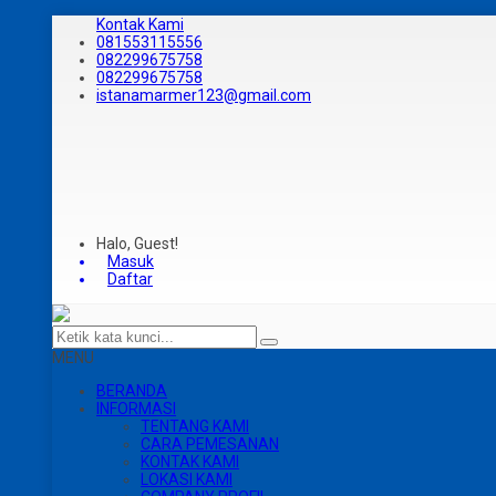
Kontak Kami
081553115556
082299675758
082299675758
istanamarmer123@gmail.com
Halo, Guest!
Masuk
Daftar
MENU
BERANDA
INFORMASI
TENTANG KAMI
CARA PEMESANAN
KONTAK KAMI
LOKASI KAMI