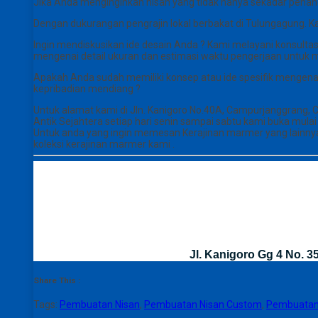
Jika Anda menginginkan nisan yang tidak hanya sekadar p
Dengan dukurangan pengrajin lokal berbakat di Tulungagung. Ka
Ingin mendiskusikan ide desain Anda ? Kami melayani konsultas
mengenai detail ukuran dan estimasi waktu pengerjaan untuk 
Apakah Anda sudah memiliki konsep atau ide spesifik mengena
kepribadian mendiang ?
Untuk alamat kami di Jln. Kanigoro No.40A, Campurjanggrang,
Antik Sejahtera setiap hari senin sampai sabtu kami buka mul
Untuk anda yang ingin memesan Kerajinan marmer yang lainnya 
koleksi kerajinan marmer kami .
Jl. Kanigoro Gg 4 No. 
Share This :
Tags:
Pembuatan Nisan
,
Pembuatan Nisan Custom
,
Pembuatan 