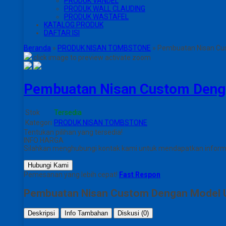
PRODUK VANDEL
PRODUK WALL CLAUDING
PRODUK WASTAFEL
KATALOG PRODUK
DAFTAR ISI
Beranda
»
PRODUK NISAN TOMBSTONE
»
Pembuatan Nisan Cu
click image to preview
activate zoom
Pembuatan Nisan Custom Deng
Stok
Tersedia
Kategori
PRODUK NISAN TOMBSTONE
Tentukan pilihan yang tersedia!
INFO HARGA
Silahkan menghubungi kontak kami untuk mendapatkan informas
Hubungi Kami
Pemesanan yang lebih cepat!
Fast Respon
Pembuatan Nisan Custom Dengan Model U
Deskripsi
Info Tambahan
Diskusi (0)