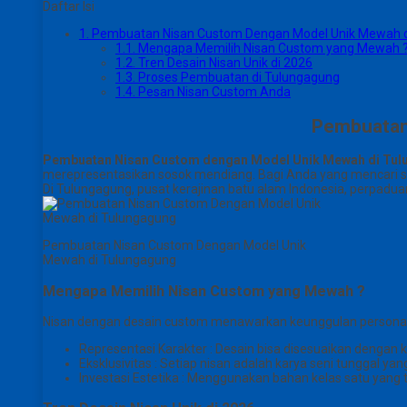
Daftar Isi
1.
Pembuatan Nisan Custom Dengan Model Unik Mewah d
1.1.
Mengapa Memilih Nisan Custom yang Mewah 
1.2.
Tren Desain Nisan Unik di 2026
1.3.
Proses Pembuatan di Tulungagung
1.4.
Pesan Nisan Custom Anda
Pembuatan
Pembuatan Nisan Custom dengan Model Unik Mewah di Tu
merepresentasikan sosok mendiang. Bagi Anda yang mencari ses
Di Tulungagung, pusat kerajinan batu alam Indonesia, perpaduan
Pembuatan Nisan Custom Dengan Model Unik
Mewah di Tulungagung
Mengapa Memilih Nisan Custom yang Mewah ?
Nisan dengan desain custom menawarkan keunggulan personal ya
Representasi Karakter : Desain bisa disesuaikan dengan 
Eksklusivitas : Setiap nisan adalah karya seni tunggal ya
Investasi Estetika : Menggunakan bahan kelas satu yang 