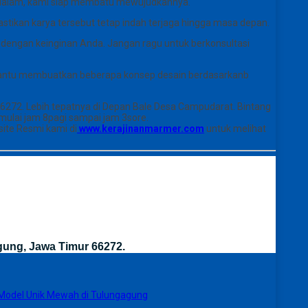
dalam, kami siap membatu mewujudkannya.
stikan karya tersebut tetap indah terjaga hingga masa depan.
ai dengan keinginan Anda. Jangan ragu untuk berkonsultasi
embantu membuatkan beberapa konsep desain berdasarkanb
6272. Lebih tepatnya di Depan Bale Desa Campudarat. Bintang
mulai jam 8pagi sampai jam 3sore.
ite Resmi kami di
www.kerajinanmarmer.com
untuk melihat
gung, Jawa Timur 66272.
odel Unik Mewah di Tulungagung