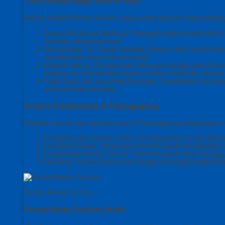
Tren Desain Nisan Unik di 2026
Berikut adalah konsep desain yang sedang populer bagi pela
Desain Kombinasi Material : Menggabungkan kepekatan Gr
mewahy dan berdimensi.
Ukiran Relief 3D : Bukan sekadar tulisan, nisan custom kin
memberikan kesan monumental.
Model Floating : Penggunaan tiang penyangga yang terse
makam. Ini memberikan kesan modern minimalis namun te
Detail Glod Leaf atau Inlay Kuningan : Pemberian cat e
menonjol dan berkelas.
Proses Pembuatan di Tulungagung
Kualitas mewah dari sebuah nisan di Tulungagung didapatkan me
Konsultasi dan Sketsa : Kami mendengarkan cerita dan 
Pemilihan Bahan : Anda bisa memilih sendiri bongkahan 
Pengerjaan Handa-Carved : Seniman pahat kami menggunak
Finishing : Proses pemolesan hingga mencapai tingkat ki
Contoh Nisan Custom
Pesan Nisan Custom Anda