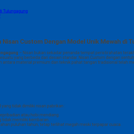
i Tulungagung
?
 Nisan Custom Dengan Model Unik Mewah di T
lungagung
– Nisan bukan sekadar penanda tempat peristirahatan terak
uatu yang berbeda dari desain standar. Nisan Custom dengan sentuhan 
 antara material premium dan teknik pahat tangan tradisional telah me
ng tidak dimiliki nisan pabrikan :
kepribadian atau hobi mendiang.
ng tidak memiliki kembaran.
tahan puluhan tahun, tetap terlihat megah meski terpapar cuaca.