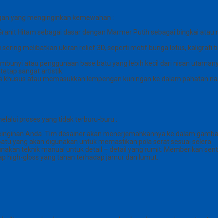
nggan yang menginginkan kemewahan :
anit Hitam sebagai dasar dengan Marmer Putih sebagai bingkai atau ni
i sering melibatkan ukiran relief 3D, seperti motif bunga lotus, kaligraf
mbunyi atau penggunaan base batu yang lebih kecil dari nisan utamany
tap sangat artistik.
mas khusus atau memasukkan lempengan kuningan ke dalam pahatan nama 
lalui proses yang tidak terburu-buru :
keinginan Anda. Tim desainer akan menerjemahkannya ke dalam gambar
batu yang akan digunakan untuk memastikan pola serat sesuai selera.
an teknik manual untuk detail – detail yang rumit. Memberikan sentuh
lap high-gloss yang tahan terhadap jamur dan lumut.