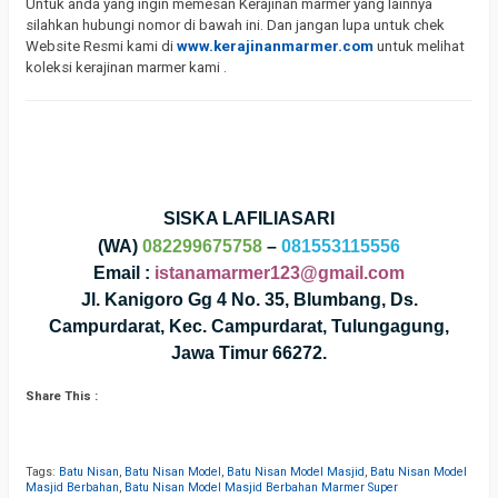
Untuk anda yang ingin memesan Kerajinan marmer yang lainnya
silahkan hubungi nomor di bawah ini. Dan jangan lupa untuk chek
Website Resmi kami di
www.kerajinanmarmer.com
untuk melihat
koleksi kerajinan marmer kami .
SISKA LAFILIASARI
(WA)
082299675758
–
081553115556
Email :
istanamarmer123@gmail.com
Jl. Kanigoro Gg 4 No. 35, Blumbang, Ds.
Campurdarat, Kec. Campurdarat, Tulungagung,
Jawa Timur 66272.
Share This :
Tags:
Batu Nisan
,
Batu Nisan Model
,
Batu Nisan Model Masjid
,
Batu Nisan Model
Masjid Berbahan
,
Batu Nisan Model Masjid Berbahan Marmer Super