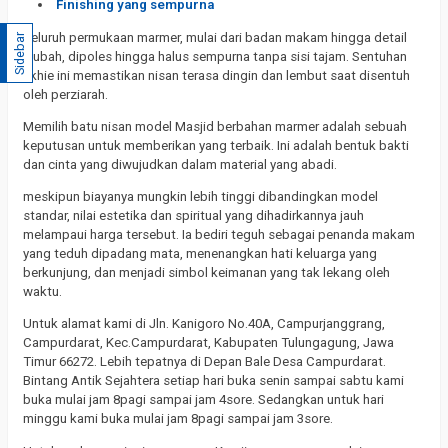
Finishing yang sempurna
Seluruh permukaan marmer, mulai dari badan makam hingga detail
Sidebar
klubah, dipoles hingga halus sempurna tanpa sisi tajam. Sentuhan
akhie ini memastikan nisan terasa dingin dan lembut saat disentuh
oleh perziarah.
Memilih batu nisan model Masjid berbahan marmer adalah sebuah
keputusan untuk memberikan yang terbaik. Ini adalah bentuk bakti
dan cinta yang diwujudkan dalam material yang abadi.
meskipun biayanya mungkin lebih tinggi dibandingkan model
standar, nilai estetika dan spiritual yang dihadirkannya jauh
melampaui harga tersebut. Ia bediri teguh sebagai penanda makam
yang teduh dipadang mata, menenangkan hati keluarga yang
berkunjung, dan menjadi simbol keimanan yang tak lekang oleh
waktu.
Untuk alamat kami di Jln. Kanigoro No.40A, Campurjanggrang,
Campurdarat, Kec.Campurdarat, Kabupaten Tulungagung, Jawa
Timur 66272. Lebih tepatnya di Depan Bale Desa Campurdarat.
Bintang Antik Sejahtera setiap hari buka senin sampai sabtu kami
buka mulai jam 8pagi sampai jam 4sore. Sedangkan untuk hari
minggu kami buka mulai jam 8pagi sampai jam 3sore.