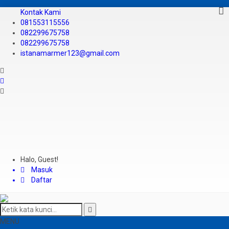
Kontak Kami
081553115556
082299675758
082299675758
istanamarmer123@gmail.com
Halo, Guest!
Masuk
Daftar
MENU