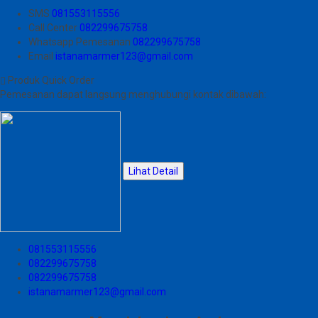
SMS
081553115556
Call Center
082299675758
Whatsapp
Pemesanan
082299675758
Email
istanamarmer123@gmail.com
Produk Quick Order
Pemesanan dapat langsung menghubungi kontak dibawah:
Lihat Detail
081553115556
082299675758
082299675758
istanamarmer123@gmail.com