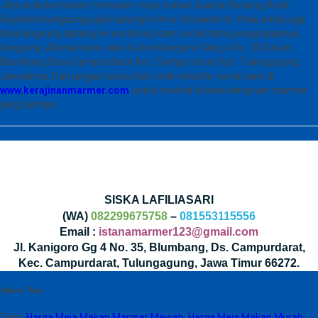
Jika anda berminat memesan meja makan buatan Bintang Antik
Sejahtera langsung saja hubungi nomor di bawah ini. Atau anda juga
bisa langsung datang ke workshop kami untuk tahu pengerjaannya
langsung. Alamat kami ada di jalan Kanigoro Gang 4 No. 35 Dusun
Blumbang Desa Campurdarat Kec. Campurdarat Kab. Tulungagung
Jawatimur. Dan jangan lupa untuk chek website resmi kami di
www.kerajinanmarmer.com
untuk melihat koleksi kerajinan marmer
yang lainnya.
SISKA LAFILIASARI
(WA)
082299675758
–
081553115556
Email :
istanamarmer123@gmail.com
Jl. Kanigoro Gg 4 No. 35, Blumbang, Ds. Campurdarat,
Kec. Campurdarat, Tulungagung, Jawa Timur 66272.
Share This :
Tags:
Harga Meja Makan Marmer Mewah
,
Harga Meja Makan Murah
,