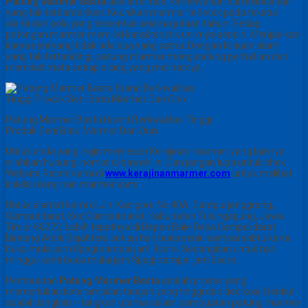
Patung Marmer Basta
adalah simbol kemewahan dan keindahan
yang tak terbantahkan. Keunikan marmer terletak pada tekstur
alami dan pola yang terbentuk selama jutaan tahun. Setiap
potongan marmer memiliki karakteristik uniknya sendiri. Menjadikan
karya seni yang tidak ada dua yang sama. Dengan kilauan alami
yang tak tertandingi, patung marmer mengundang perhatian dan
memikat mata setiap orang yang melihatnya.
Patung Marmer Basta Brand Berkwalitas Tinggi
Produk Seni Batu Marmer Dan Onix
Untuk anda yang ingin memesan Kerajinan marmer yang lainnya
silahkan hubungi nomor di bawah ini. Dan jangan lupa untuk chek
Website Resmi kami di
www.kerajinanmarmer.com
untuk melihat
koleksi kerajinan marmer kami .
Untuk alamat kami di Jln. Kanigoro No.40A, Campurjanggrang,
Campurdarat, Kec.Campurdarat, Kabupaten Tulungagung, Jawa
Timur 66272. Lebih tepatnya di Depan Bale Desa Campurdarat.
Bintang Antik Sejahtera setiap hari buka senin sampai sabtu kami
buka mulai jam 8pagi sampai jam 3sore. Sedangkan untuk hari
minggu kami buka mulai jam 8pagi sampai jam 3sore.
Pembuatan
Patung Marmer Basta
adalah proses yang
memerlukan keterampilan tangan yang tinggi dan dedikasi. Berikut
adalah langkah – langkah utama dalam pembuatan patung marmer