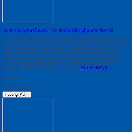
Contoh Kerajinan Patung | Contoh Kerajinan Patung Marmer
Contoh Kerajinan Patung | Contoh Kerajinan Patung Marmer Contoh
Kerajinan Patung | Contoh Kerajinan Patung Marmer – Kerajinan dari
bahan batu marmer sudah sangat banyak sekali dimana-mana.
Namun UD. Bintang Antik Sejahtera selalu memberikan inovasi-
inovasi produk baru. Hal tersebut dikarenakan demi terpenuhinya
permintaan para pelanggan kami. Kualitas barang yang kami
berikanpun tidak main-main. Kami selalu…
selengkapnya
Share This :
Harga Hubungi CS
Hubungi Kami