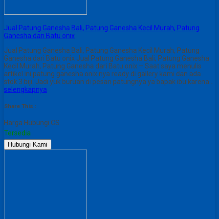
Jual Patung Ganesha Bali, Patung Ganesha Kecil Murah, Patung
Ganesha dari Batu onix
Jual Patung Ganesha Bali, Patung Ganesha Kecil Murah, Patung
Ganesha dari Batu onix Jual Patung Ganesha Bali, Patung Ganesha
Kecil Murah, Patung Ganesha dari Batu onix – Saat saya menulis
artikel ini patung ganesha onix nya ready di gallery kami dan ada
stok 3 biji. Jadi yuk buruan di pesan patungnya ya bapak ibu karena…
selengkapnya
Share This :
Harga Hubungi CS
Tersedia
Hubungi Kami