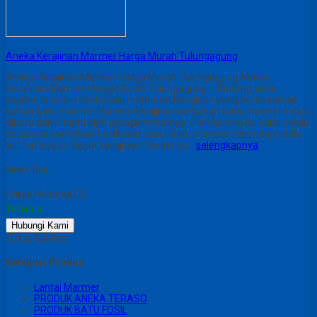
Aneka Kerajinan Marmer Harga Murah Tulungagung
Aneka Kerajinan Marmer Harga Murah Tulungagung Aneka
Kerajinan Marmer Harga Murah Tulungagung – Bintang antik
sejahtera selalu berinovasi membuat kerajinan yang berdasarkan
bahan batu marmer. Karena Kerajinan berbahan batu marmer selalu
diburu dan dinanti oleh para peminatnya. Oleh karena itu kami selalu
berusaha membuat terobosan baru. Batu marmer memang selalu
terlihat bagus dibuat kerajinan. Coraknya…
selengkapnya
Share This :
Harga Hubungi CS
Tersedia
Hubungi Kami
Tutup Sidebar
Kategori Produk
Lantai Marmer
PRODUK ANEKA TERASO
PRODUK BATU FOSIL