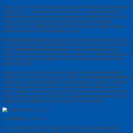
Jika patung terdiri dari beberapa bagian, mereka harus digabungkan
dengan hati – hati. Proses ini memerlukan keterampilan khusus
untuk memastikan bahwa semua bagian cocok dengan sempurna.
Pengrajin memberikan sentuhan akhir pada patung, seprti
pewarnaan atau aplikasi lapisan pelindung khusus untuk menjaga
keindahan marmer dalam jangka panjang.
Patung Marmer Basta
adalah investasi seni yang berharga. Selain
memberikan sentuhan elegan pada rumah, kantor, atau ruang publik
anda.
Patung Marmer Basta
juga memiliki nilai apresiasi yang
tinggi. Seiring berjalannya waktu patung marmer dapat menjadi aset
berharga yang meningkatkan nilai dan menambahkan daya tarik
lingkungan anda.
Jika anda mencari karya seni yang akan memberikan keindahan
abadi dan memikat semua yang melihatnya.
Patung Marmer Basta
berkualitas tinggi adalah pilihan yang sempurna. Dengan keindahan
alam yang diubah menjadi seni yang luar biasa. Patung marmer
akan menjadi pernyataan yang tak terlupakan tentang kemewahan
dan keindahan. Segera memiliki Patung Marmer Basta berkualitas
tinggi dan nikmati penonannya yang tak terbantahkan.
Harga Patung Ular Onix
Untuk alamat kami di Jln. Kanigoro No.40A, Campurjanggrang,
Campurdarat, Kec.Campurdarat, Kabupaten Tulungagung, Jawa