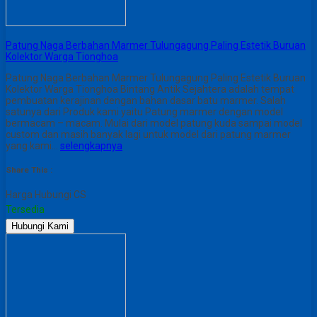
Patung Naga Berbahan Marmer Tulungagung Paling Estetik Buruan
Kolektor Warga Tionghoa
Patung Naga Berbahan Marmer Tulungagung Paling Estetik Buruan
Kolektor Warga Tionghoa Bintang Antik Sejahtera adalah tempat
pembuatan kerajinan dengan bahan dasar batu marmer. Salah
satunya dari Produk kami yaitu Patung marmer dengan model
bermacam – macam. Mulai dari model patung kuda sampai model
custom dan masih banyak lagi untuk model dari patung marmer
yang kami…
selengkapnya
Share This :
Harga Hubungi CS
Tersedia
Hubungi Kami