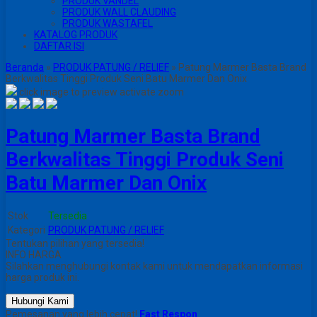
PRODUK VANDEL
PRODUK WALL CLAUDING
PRODUK WASTAFEL
KATALOG PRODUK
DAFTAR ISI
Beranda
»
PRODUK PATUNG / RELIEF
»
Patung Marmer Basta Brand
Berkwalitas Tinggi Produk Seni Batu Marmer Dan Onix
click image to preview
activate zoom
Patung Marmer Basta Brand
Berkwalitas Tinggi Produk Seni
Batu Marmer Dan Onix
Stok
Tersedia
Kategori
PRODUK PATUNG / RELIEF
Tentukan pilihan yang tersedia!
INFO HARGA
Silahkan menghubungi kontak kami untuk mendapatkan informasi
harga produk ini.
Hubungi Kami
Pemesanan yang lebih cepat!
Fast Respon