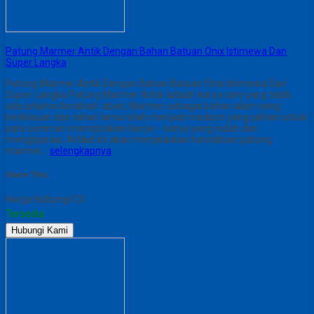
Patung Marmer Antik Dengan Bahan Batuan Onix Istimewa Dan
Super Langka
Patung Marmer Antik Dengan Bahan Batuan Onix Istimewa Dan
Super Langka Patung Marmer Antik adalah karya seni yang telah
ada selama berabad- abad. Marmer sebagai bahan alam yang
berkilauan dan tahan lama telah menjadi medium yang pilihan untuk
para seniman menciptakan karya – karya yang indah dan
mengispirasi. Artikel ini akan menjelaskan keindahan patung
marmer…
selengkapnya
Share This :
Harga Hubungi CS
Tersedia
Hubungi Kami