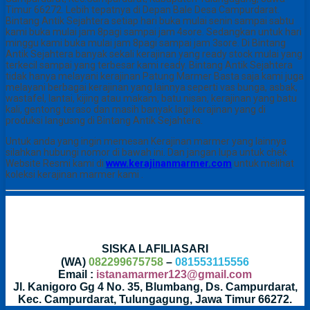
Timur 66272. Lebih tepatnya di Depan Bale Desa Campurdarat.
Bintang Antik Sejahtera setiap hari buka mulai senin sampai sabtu
kami buka mulai jam 8pagi sampai jam 4sore. Sedangkan untuk hari
minggu kami buka mulai jam 8pagi sampai jam 3sore. Di Bintang
Antik Sejahtera banyak sekali kerajinan yang ready stock mulai yang
terkecil sampai yang terbesar kami ready. Bintang Antik Sejahtera
tidak hanya melayani kerajinan Patung Marmer Basta saja kami juga
melayani berbagai kerajinan yang lainnya seperti vas bunga, asbak,
wastafel, lantai, kijing atau makam, batu nisan, kerajinan yang batu
kali, gentong teraso dan masih banyak lagi kerajinan yang di
produksi langusng di Bintang Antik Sejahtera.
Untuk anda yang ingin memesan Kerajinan marmer yang lainnya
silahkan hubungi nomor di bawah ini. Dan jangan lupa untuk chek
Website Resmi kami di
www.kerajinanmarmer.com
untuk melihat
koleksi kerajinan marmer kami .
SISKA LAFILIASARI
(WA)
082299675758
–
081553115556
Email :
istanamarmer123@gmail.com
Jl. Kanigoro Gg 4 No. 35, Blumbang, Ds. Campurdarat,
Kec. Campurdarat, Tulungagung, Jawa Timur 66272.