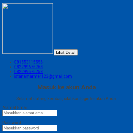
Lihat Detail
081553115556
082299675758
082299675758
istanamarmer123@gmail.com
Masuk ke akun Anda
Selamat datang kembali, silahkan login ke akun Anda.
Alamat Email
Password