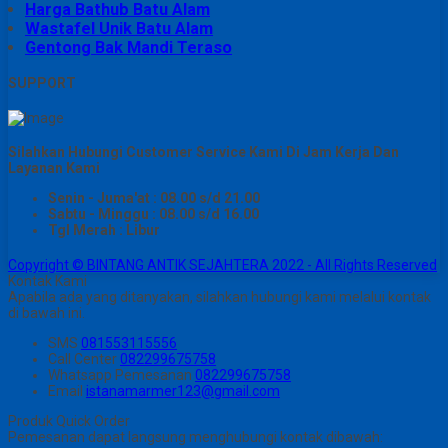
Harga Bathub Batu Alam
Wastafel Unik Batu Alam
Gentong Bak Mandi Teraso
SUPPORT
Silahkan Hubungi Customer Service Kami Di Jam Kerja Dan
Layanan Kami
Senin - Juma'at : 08.00 s/d 21.00
Sabtu - Minggu : 08.00 s/d 16.00
Tgl Merah : Libur
Copyright © BINTANG ANTIK SEJAHTERA 2022 - All Rights Reserved
Kontak Kami
Apabila ada yang ditanyakan, silahkan hubungi kami melalui kontak
di bawah ini.
SMS
081553115556
Call Center
082299675758
Whatsapp
Pemesanan
082299675758
Email
istanamarmer123@gmail.com
Produk Quick Order
Pemesanan dapat langsung menghubungi kontak dibawah: