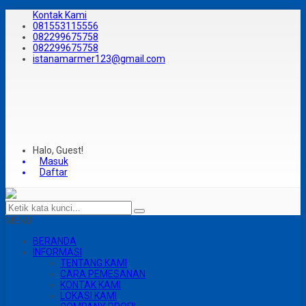
Kontak Kami
081553115556
082299675758
082299675758
istanamarmer123@gmail.com
Halo, Guest!
Masuk
Daftar
MENU
BERANDA
INFORMASI
TENTANG KAMI
CARA PEMESANAN
KONTAK KAMI
LOKASI KAMI