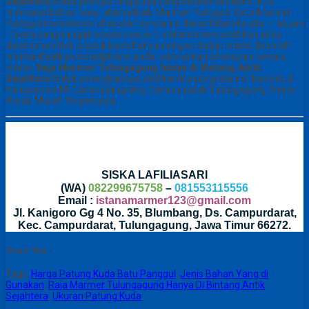
Sejahtera
Untuk jenis patung kuda yang berwarna hitam , kita
memakai bahan baku utama Batu Marmer Panggul. Batu Marmer
Panggul memiliki ciri khas dan berwarna dasar hitam ke abu – abuan
. Di era yang sangat modern seperti ini kami memudahkan anda
dalam membeli produk kami hanya dengan duduk manis dirumah
memanfaatkan smartphone anda, karena kami melayani secara
online.
Raja Marmer Tulungagung hanya di Bintang Antik
Sejahtera
Untuk selengkapnya silahkan kunjungi alamat kami di Jl.
Kanigoro no4A Campurjangrang Campurdarat Tulungagung Online
Aman Murah Terpercaya.
SISKA LAFILIASARI
(WA)
082299675758
–
081553115556
Email :
istanamarmer123@gmail.com
Jl. Kanigoro Gg 4 No. 35, Blumbang, Ds. Campurdarat,
Kec. Campurdarat, Tulungagung, Jawa Timur 66272.
Share This :
Tags:
Harga Patung Kuda Batu Panggul
,
Jenis Bahan Yang di
Gunakan
,
Raja Marmer Tulungagung Hanya Di Bintang Antik
Sejahtera
,
Ukuran Patung Kuda