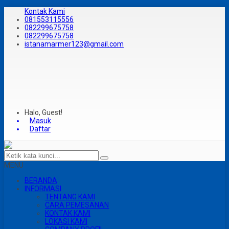
Kontak Kami
081553115556
082299675758
082299675758
istanamarmer123@gmail.com
Halo, Guest!
Masuk
Daftar
MENU
BERANDA
INFORMASI
TENTANG KAMI
CARA PEMESANAN
KONTAK KAMI
LOKASI KAMI