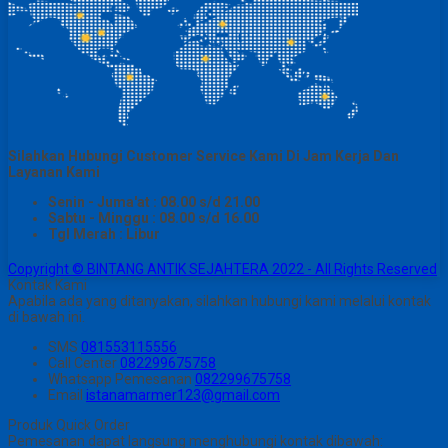
Silahkan Hubungi Customer Service Kami Di Jam Kerja Dan
Layanan Kami
Senin - Juma'at : 08.00 s/d 21.00
Sabtu - Minggu : 08.00 s/d 16.00
Tgl Merah : Libur
Copyright © BINTANG ANTIK SEJAHTERA 2022 - All Rights Reserved
Kontak Kami
Apabila ada yang ditanyakan, silahkan hubungi kami melalui kontak
di bawah ini.
SMS
081553115556
Call Center
082299675758
Whatsapp
Pemesanan
082299675758
Email
istanamarmer123@gmail.com
Produk Quick Order
Pemesanan dapat langsung menghubungi kontak dibawah: