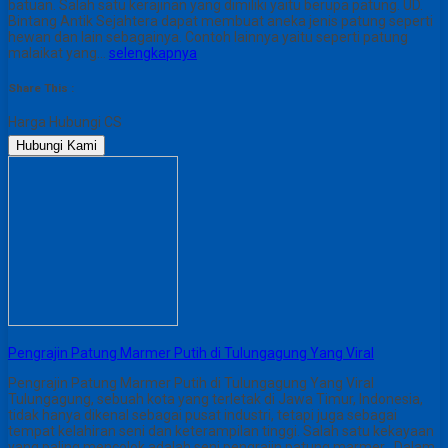
batuan. Salah satu kerajinan yang dimiliki yaitu berupa patung. UD.
Bintang Antik Sejahtera dapat membuat aneka jenis patung seperti
hewan dan lain sebagainya. Contoh lainnya yaitu seperti patung
malaikat yang…
selengkapnya
Share This :
Harga Hubungi CS
Hubungi Kami
Pengrajin Patung Marmer Putih di Tulungagung Yang Viral
Pengrajin Patung Marmer Putih di Tulungagung Yang Viral
Tulungagung, sebuah kota yang terletak di Jawa Timur, Indonesia,
tidak hanya dikenal sebagai pusat industri, tetapi juga sebagai
tempat kelahiran seni dan keterampilan tinggi. Salah satu kekayaan
yang paling mencolok adalah seni pengrajin patung marmer . Dalam