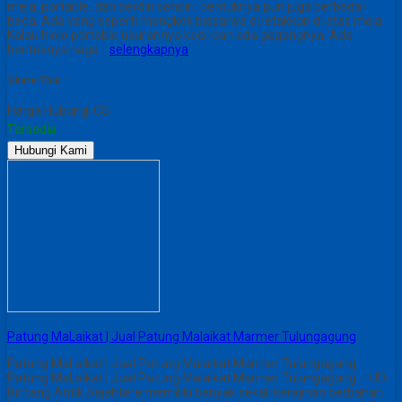
meja, portable, dan berdiri sendiri. bentuknya pun juga berbeda-
beda. Ada yang seperti mangkok biasanya di letakkan di atas meja.
Kalau hiolo portable ukurannya kecil dan ada gagangnya. Ada
bentuknya naga…
selengkapnya
Share This :
Harga Hubungi CS
Tersedia
Hubungi Kami
Patung MaLaikat | Jual Patung Malaikat Marmer Tulungagung
Patung MaLaikat | Jual Patung Malaikat Marmer Tulungagung
Patung MaLaikat | Jual Patung Malaikat Marmer Tulungagung – UD.
Bintang Antik Sejahtera memiliki banyak sekali kerajinan berbahan