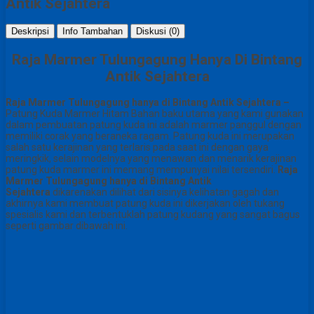
Antik Sejahtera
Deskripsi
Info Tambahan
Diskusi (0)
Raja Marmer Tulungagung Hanya Di Bintang
Antik Sejahtera
Raja Marmer Tulungagung hanya di Bintang Antik Sejahtera –
Patung Kuda Marmer Hitam Bahan baku utama yang kami gunakan
dalam pembuatan patung kuda ini adalah marmer panggul dengan
memiliki corak yang beraneka ragam. Patung kuda ini merupakan
salah satu kerajinan yang terlaris pada saat ini dengan gaya
meringkik, selain modelnya yang menawan dan menarik kerajinan
patung kuda marmer ini memang mempunyai nilai tersendiri.
Raja
Marmer Tulungagung hanya di Bintang Antik
Sejahtera
dikarenakan dilihat dari sisinya kelihatan gagah dan
akhirnya kami membuat patung kuda ini dikerjakan oleh tukang
spesialis kami dan terbentuklah patung kudang yang sangat bagus
seperti gambar dibawah ini.