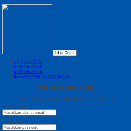
Lihat Detail
081553115556
082299675758
082299675758
istanamarmer123@gmail.com
Masuk ke akun Anda
Selamat datang kembali, silahkan login ke akun Anda.
Alamat Email
Password