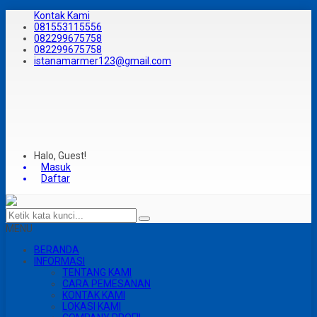
Kontak Kami
081553115556
082299675758
082299675758
istanamarmer123@gmail.com
Halo, Guest!
Masuk
Daftar
MENU
BERANDA
INFORMASI
TENTANG KAMI
CARA PEMESANAN
KONTAK KAMI
LOKASI KAMI