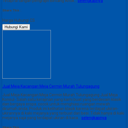
Tetapi di tangan pengrajin Bintang Antik…
selengkapnya
Share This :
Harga Hubungi CS
Hubungi Kami
Jual Meja Kacangan Meja Cermin Murah Tulungagung
Jual Meja Kacangan Meja Cermin Murah Tulungagung Jual Meja
Konsul- Salah satu kerajinan yang kami buat yang berdesain klasik
dan bergaya eropa. cocok untuk menghiasi ruangan mewah
dirumah anda. Produk ini kelihatan klasik karena terdapat ukiran-
ukirannya di kaki mejanya yang terbuat dari besi. Tidak hanya di kaki
mejanya saja yang terdapat ukiran di kaca…
selengkapnya
Share This :