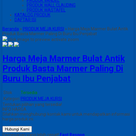
PRODUK VANDEL
PRODUK WALL CLAUDING
PRODUK WASTAFEL
KATALOG PRODUK
DAFTAR ISI
Beranda
»
PRODUK MEJA KURSI
»
Harga Meja Marmer Bulat Antik
Produk Basta Marmer Paling Di Buru Ibu Penjabat
click image to preview
activate zoom
Harga Meja Marmer Bulat Antik
Produk Basta Marmer Paling Di
Buru Ibu Penjabat
Stok
Tersedia
Kategori
PRODUK MEJA KURSI
Tentukan pilihan yang tersedia!
INFO HARGA
Silahkan menghubungi kontak kami untuk mendapatkan informasi
harga produk ini.
Hubungi Kami
Pemesanan yang lebih cepat!
Fast Respon