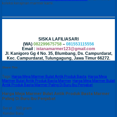
koleksi kerajinan marmer kami .
SISKA LAFILIASARI
(WA)
082299675758
–
081553115556
Email :
istanamarmer123@gmail.com
Jl. Kanigoro Gg 4 No. 35, Blumbang, Ds. Campurdarat,
Kec. Campurdarat, Tulungagung, Jawa Timur 66272.
Share This :
Tags:
Harga Meja Marmer Bulat Antik Produk Basta
,
Harga Meja
Marmer Bulat Antik Produk Basta Marmer
,
Harga Meja Marmer Bulat
Antik Produk Basta Marmer Paling Di Buru Ibu Penjabat
Harga Meja Marmer Bulat Antik Produk Basta Marmer
Paling Di Buru Ibu Penjabat
Berat
300 gram
Kondisi
Baru