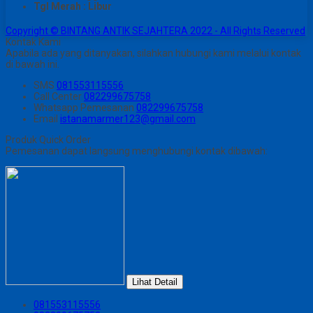
Tgl Merah : Libur
Copyright © BINTANG ANTIK SEJAHTERA 2022 - All Rights Reserved
Kontak Kami
Apabila ada yang ditanyakan, silahkan hubungi kami melalui kontak
di bawah ini.
SMS
081553115556
Call Center
082299675758
Whatsapp
Pemesanan
082299675758
Email
istanamarmer123@gmail.com
Produk Quick Order
Pemesanan dapat langsung menghubungi kontak dibawah:
Lihat Detail
081553115556