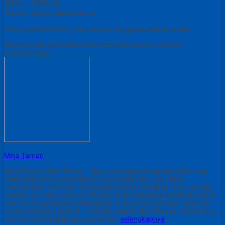
Dilihat
1.262 kali
Diskusi
Belum ada komentar
Belum ada komentar, buka diskusi dengan komentar Anda.
Mohon maaf, form diskusi dinonaktifkan pada produk ini.
Produk Terkait
Meja Taman
Meja Taman Meja Taman– Hay..jumpa lagi dengan kami Bintang
Antik Sejahtera yang setiap harinya,setiap jam nya selalu
memberikan informasi berbagai kerajinan berbahan marmer.Ada
updatetan terbaru nih dari Bintang Antik Sejahtera adalah kerajinan
marmer yang biasanya di letakkan di depan rumah atau halaman
rumah belakang,apakah itu??yaitu adalah Meja Taman bahan batu
marmer asli yang langsung diambil…
selengkapnya