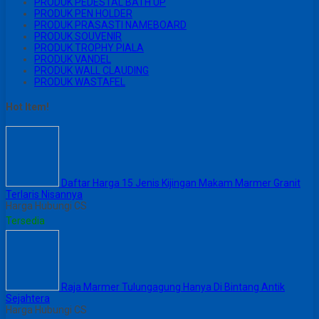
PRODUK PEDESTAL BATH UP
PRODUK PEN HOLDER
PRODUK PRASASTI NAMEBOARD
PRODUK SOUVENIR
PRODUK TROPHY PIALA
PRODUK VANDEL
PRODUK WALL CLAUDING
PRODUK WASTAFEL
Hot Item!
Daftar Harga 15 Jenis Kijingan Makam Marmer Granit
Terlaris Nisannya
Harga Hubungi CS
Tersedia
Raja Marmer Tulungagung Hanya Di Bintang Antik
Sejahtera
Harga Hubungi CS