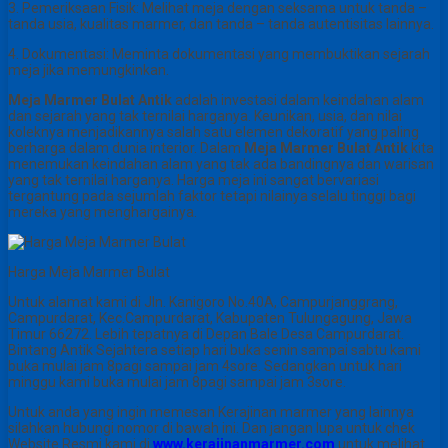
3. Pemeriksaan Fisik: Melihat meja dengan seksama untuk tanda –
tanda usia, kualitas marmer, dan tanda – tanda autentisitas lainnya.
4. Dokumentasi: Meminta dokumentasi yang membuktikan sejarah
meja jika memungkinkan.
Meja Marmer Bulat Antik
adalah investasi dalam keindahan alam
dan sejarah yang tak ternilai harganya. Keunikan, usia, dan nilai
koleknya menjadikannya salah satu elemen dekoratif yang paling
berharga dalam dunia interior. Dalam
Meja Marmer Bulat Antik
kita
menemukan keindahan alam yang tak ada bandingnya dan warisan
yang tak ternilai harganya. Harga meja ini sangat bervariasi
tergantung pada sejumlah faktor tetapi nilainya selalu tinggi bagi
mereka yang menghargainya.
Harga Meja Marmer Bulat
Untuk alamat kami di Jln. Kanigoro No.40A, Campurjanggrang,
Campurdarat, Kec.Campurdarat, Kabupaten Tulungagung, Jawa
Timur 66272. Lebih tepatnya di Depan Bale Desa Campurdarat.
Bintang Antik Sejahtera setiap hari buka senin sampai sabtu kami
buka mulai jam 8pagi sampai jam 4sore. Sedangkan untuk hari
minggu kami buka mulai jam 8pagi sampai jam 3sore.
Untuk anda yang ingin memesan Kerajinan marmer yang lainnya
silahkan hubungi nomor di bawah ini. Dan jangan lupa untuk chek
Website Resmi kami di
www.kerajinanmarmer.com
untuk melihat