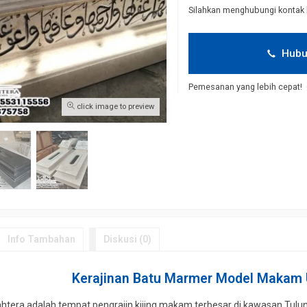
Silahkan menghubungi kontak 
Hubu
Pemesanan yang lebih cepat!
click image to preview
Info Tambahan
Diskusi (0)
Kerajinan Batu Marmer Model Makam 
ahtera adalah tempat pengrajin kijing makam terbesar di kawasan Tul