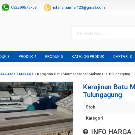
082299675758
istanamarmer123@gmail.com
DUK 3
PRODUK 4
PRODUK 5
KATALOG PRODUK
DAFTAR ISI
 MAKAM STANDART
»
Kerajinan Batu Marmer Model Makam Uje Tulungagung
Kerajinan Batu 
Tulungagung
Stok
Kategori
INFO HARGA