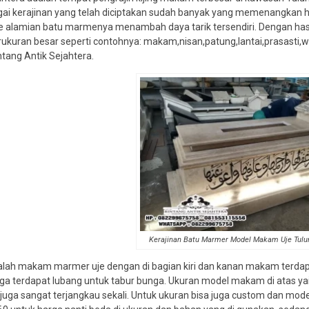
agai kerajinan yang telah diciptakan sudah banyak yang memenangkan 
ke alamian batu marmenya menambah daya tarik tersendiri. Dengan hasi
rukuran besar seperti contohnya: makam,nisan,patung,lantai,prasasti,
intang Antik Sejahtera.
Kerajinan Batu Marmer Model Makam Uje Tul
alah makam marmer uje dengan di bagian kiri dan kanan makam terdapat
uga terdapat lubang untuk tabur bunga. Ukuran model makam di atas y
uga sangat terjangkau sekali. Untuk ukuran bisa juga custom dan mode