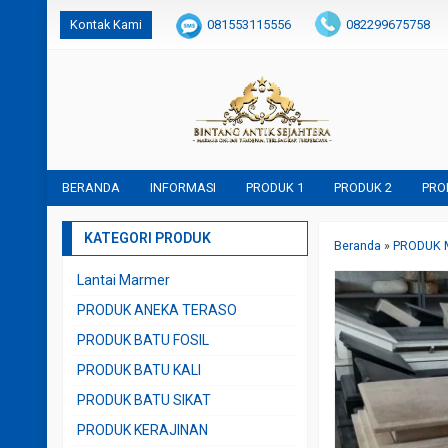
Kontak Kami
081553115556
082299675758
BERANDA
INFORMASI
PRODUK 1
PRODUK 2
PRO
KATEGORI PRODUK
Beranda
»
PRODUK
Lantai Marmer
PRODUK ANEKA TERASO
PRODUK BATU FOSIL
PRODUK BATU KALI
PRODUK BATU SIKAT
PRODUK KERAJINAN