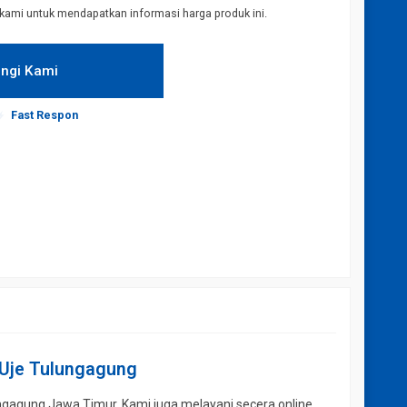
kami untuk mendapatkan informasi harga produk ini.
ngi Kami
Fast Respon
Uje Tulungagung
ungagung Jawa Timur. Kami juga melayani secera online