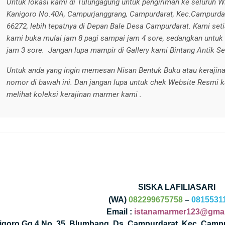
Untuk lokasi kami di Tulungagung untuk pengiriman ke seluruh Wi
Kanigoro No.40A, Campurjanggrang, Campurdarat, Kec.Campurdar
66272, lebih tepatnya di Depan Bale Desa Campurdarat. Kami seti
kami buka mulai jam 8 pagi sampai jam 4 sore, sedangkan untuk 
jam 3 sore. Jangan lupa mampir di Gallery kami Bintang Antik Se
Untuk anda yang ingin memesan Nisan Bentuk Buku atau kerajina
nomor di bawah ini. Dan jangan lupa untuk chek Website Resmi 
melihat koleksi kerajinan marmer kami .
SISKA LAFILIASARI
(WA)
082299675758
–
0815531
Email :
istanamarmer123@gmai
nigoro Gg 4 No. 35, Blumbang, Ds. Campurdarat, Kec. Camp