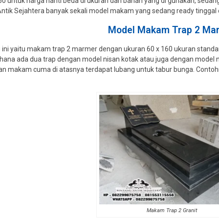
60 untuk harga nanti beda di ukuran dan bahan yang di gunakan, sedan
tik Sejahtera banyak sekali model makam yang sedang ready tinggal di 
Model Makam Trap 2 Ma
ini yaitu makam trap 2 marmer dengan ukuran 60 x 160 ukuran standar 
ana ada dua trap dengan model nisan kotak atau juga dengan model nis
 kanan makam cuma di atasnya terdapat lubang untuk tabur bunga. Con
Makam Trap 2 Granit