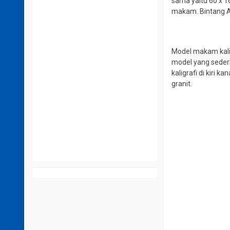
sama yaitu 60 x 1
makam. Bintang An
Model makam kali 
model yang sederh
kaligrafi di kiri
granit.