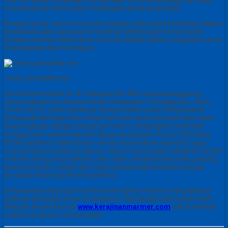
mengundang mata untuk menjelajahi detail yang indah.
Dengan lantai marmer mewah ruangan anda akan berkilauan dalam
keindahan alam yang tak tertandingi. Meleburkan kemewahan
dengan estetika alami lantai marmer adalah pilihan yang akan terus
mengispirasi dan memukau.
Jenis Lantai Marmer
Untuk alamat kami di Jln. Kanigoro No.40A, Campurjanggrang,
Campurdarat, Kec.Campurdarat, Kabupaten Tulungagung, Jawa
Timur 66272. Lebih tepatnya di Depan Bale Desa Campurdarat.
Bintang Antik Sejahtera setiap hari buka senin sampai sabtu kami
buka mulai jam 8pagi sampai jam 4sore. Sedangkan untuk hari
minggu kami buka mulai jam 8pagi sampai jam 3sore. Di Bintang
Antik Sejahtera tidak hanya memproduksi lantai saja kami juga
memproduksi kerajinan lainnya. Seperti vas bunga, wastafel, vandel
marmer, kijing atau makam, batu nisan, kerajinan batu kali, patung,
gentong teraso, asbak dan masih banyak lagi kerajinan yang di
produksi di Bintang Antik Sejahtera.
Untuk anda yang ingin memesan Kerajinan marmer yang lainnya
silahkan hubungi nomor di bawah ini. Dan jangan lupa untuk chek
Website Resmi kami di
www.kerajinanmarmer.com
untuk melihat
koleksi kerajinan marmer kami .