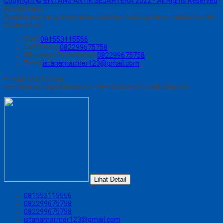
Copyright © BINTANG ANTIK SEJAHTERA 2022 - All Rights Reserved
Kontak Kami
Apabila ada yang ditanyakan, silahkan hubungi kami melalui kontak
di bawah ini.
SMS
081553115556
Call Center
082299675758
Whatsapp
Pemesanan
082299675758
Email
istanamarmer123@gmail.com
Produk Quick Order
Pemesanan dapat langsung menghubungi kontak dibawah:
Lihat Detail
081553115556
082299675758
082299675758
istanamarmer123@gmail.com