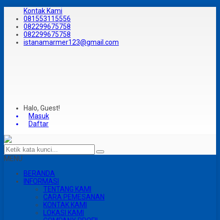
Kontak Kami
081553115556
082299675758
082299675758
istanamarmer123@gmail.com
Halo, Guest!
Masuk
Daftar
MENU
BERANDA
INFORMASI
TENTANG KAMI
CARA PEMESANAN
KONTAK KAMI
LOKASI KAMI