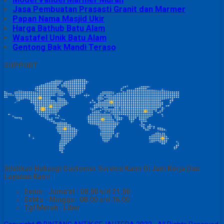
Jasa Pembuatan Prasasti Granit dan Marmer
Papan Nama Masjid Ukir
Harga Bathub Batu Alam
Wastafel Unik Batu Alam
Gentong Bak Mandi Teraso
SUPPORT
Silahkan Hubungi Customer Service Kami Di Jam Kerja Dan
Layanan Kami
Senin - Juma'at : 08.00 s/d 21.00
Sabtu - Minggu : 08.00 s/d 16.00
Tgl Merah : Libur