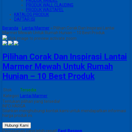
PRODUK VANDEL
PRODUK WALL CLAUDING
PRODUK WASTAFEL
KATALOG PRODUK
DAFTAR ISI
Beranda
»
Lantai Marmer
»
Pilihan Corak Dan Inspirasi Lantai
Marmer Mewah Untuk Rumah Hunian – 10 Best Produk
click image to preview
activate zoom
Pilihan Corak Dan Inspirasi Lantai
Marmer Mewah Untuk Rumah
Hunian – 10 Best Produk
Stok
Tersedia
Kategori
Lantai Marmer
Tentukan pilihan yang tersedia!
INFO HARGA
Silahkan menghubungi kontak kami untuk mendapatkan informasi
harga produk ini.
Hubungi Kami
Pemesanan yang lebih cepat!
Fast Respon