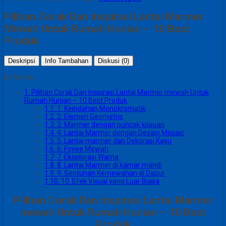
Pilihan Corak Dan Inspirasi Lantai Marmer
Mewah Untuk Rumah Hunian – 10 Best
Produk
Deskripsi
Info Tambahan
Diskusi (0)
Daftar Isi
1.
Pilihan Corak Dan Inspirasi Lantai Marmer mewah Untuk
Rumah Hunian – 10 Best Produk
1.1.
1. Keindahan Monokromatik
1.2.
2. Elemen Geometris
1.3.
3. Marmer dengan puncak kilauan
1.4.
4. Lantai Marmer dengan Desain Mosaic
1.5.
5. Lantai marmer dan Dekorasi Kayu
1.6.
6. Foyee Mewah
1.7.
7. Eksplorasi Warna
1.8.
8. Lantai Marmer di kamar mandi
1.9.
9. Sentuhan Kemewahan di Dapur
1.10.
10. Efek Visual yang Luar Biasa
Pilihan Corak Dan Inspirasi Lantai Marmer
mewah Untuk Rumah Hunian – 10 Best
Produk