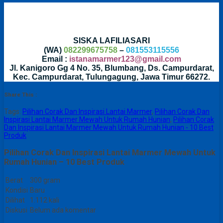
SISKA LAFILIASARI
(WA)
082299675758
–
081553115556
Email :
istanamarmer123@gmail.com
Jl. Kanigoro Gg 4 No. 35, Blumbang, Ds. Campurdarat,
Kec. Campurdarat, Tulungagung, Jawa Timur 66272.
Share This :
Tags:
Pilihan Corak Dan Inspirasi Lantai Marmer
,
Pilihan Corak Dan
Inspirasi Lantai Marmer Mewah Untuk Rumah Hunian
,
Pilihan Corak
Dan Inspirasi Lantai Marmer Mewah Untuk Rumah Hunian - 10 Best
Produk
Pilihan Corak Dan Inspirasi Lantai Marmer Mewah Untuk
Rumah Hunian – 10 Best Produk
Berat
300 gram
Kondisi
Baru
Dilihat
1.112 kali
Diskusi
Belum ada komentar