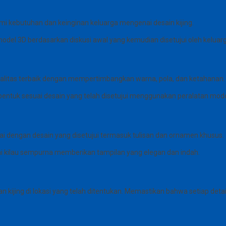
mi kebutuhan dan keinginan keluarga mengenai desain kijing.
el 3D berdasarkan diskusi awal yang kemudian disetujui oleh keluarg
kualitas terbaik dengan mempertimbangkan warna, pola, dan ketahanan.
ntuk sesuai desain yang telah disetujui menggunakan peralatan mode
ai dengan desain yang disetujui termasuk tulisan dan ornamen khusus.
ai kilau sempurna memberikan tampilan yang elegan dan indah.
 kijing di lokasi yang telah ditentukan. Memastikan bahwa setiap de