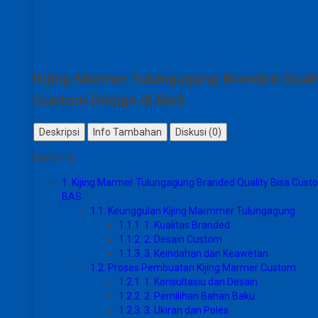
Kijing Marmer Tulungagung Branded Quali
Custom Design di BAS
Deskripsi
Info Tambahan
Diskusi (0)
Daftar Isi
1.
Kijing Marmer Tulungagung Branded Quality Bisa Custo
BAS
1.1.
Keunggulan Kijing Marmmer Tulungagung
1.1.1.
1. Kualitas Branded
1.1.2.
2. Desain Custom
1.1.3.
3. Keindahan dan Keawetan
1.2.
Proses Pembuatan Kijing Marmer Custom
1.2.1.
1. Konsultasiu dan Desain
1.2.2.
2. Pemilihan Bahan Baku
1.2.3.
3. Ukiran dan Poles