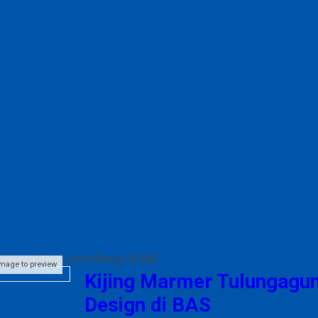
 Quality Bisa Custom Design di BAS
image to preview
Kijing Marmer Tulungagun
Design di BAS