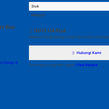
Stok
Kategori
ty Bisa
INFO HARGA
Silahkan menghubungi kontak kami untuk mendapatk
Hubungi Kami
m Design di
Pemesanan yang lebih cepat!
Fast Respon