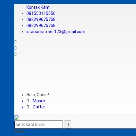
Kontak Kami
081553115556
082299675758
082299675758
istanamarmer123@gmail.com
Halo, Guest!
Masuk
Daftar
MENU