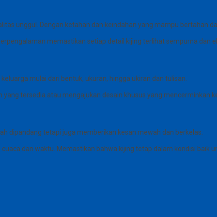
kualitas unggul. Dengan ketahan dan keindahan yang mampu bertahan d
n berpengalaman memastikan setiap detail kijing terlihat sempurna dan e
keluarga mulai dari bentuk, ukuran, hingga ukiran dan tulisan.
ain yang tersedia atau mengajukan desain khusus yang mencerminkan 
indah dipandang tetapi juga memberikan kesan mewah dan berkelas.
 cuaca dan waktu. Memastikan bahwa kijing tetap dalam kondisi baik u