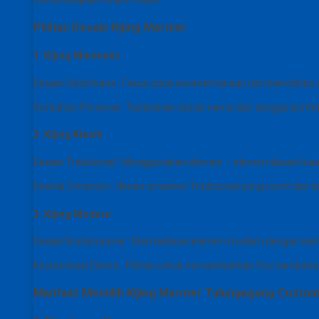
Contoh Makam Granit Hitam
Pilihan Desain Kijing Marmer
1. Kijing Minimalis
Desain Sederhana : Fokus pada kesederhanaan dan keindahan a
Sentuhan Personal : Tambahan ukiran nama dan tanggal penti
2. Kijing Klasik
Desain Tradisional : Menggunakan elemen – elemen desain kl
Deatial Ornamen : Ukiran ornamen Tradisional yang rumit dan de
3. Kijing Modern
Desain Kontemporer : Memadukan elemen modern dengan keind
Kustomisasi Ekstra : Pilihan untuk menambahkan fitur tambaha
Manfaat Memilih Kijing Marmer Tulungagung Custo