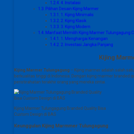
1.2.4.
4. Instalasi
1.3.
Pilihan Desain Kijing Marmer
1.3.1.
1. Kijing Minimalis
1.3.2.
2. Kijing Klasik
1.3.3.
3. Kijing Modern
1.4.
Manfaat Memilih Kijing Marmer Tulungagung 
1.4.1.
1. Menghargai Kenangan
1.4.2.
2. Investasi Jangka Panjang
Kijing Marm
Kijing Marmer Tulungagung
– Kijing marmer adalah salah sat
berkualitas tinggi di Indonesia. Dengan kijing marmer branded
peristirahatan terakhir orang yang mereka cintai.
Kijing Marmer Tulungagung Branded Quality Bisa
Custom Design di BAS
Keunggulan Kijing Marmmer Tulungagung