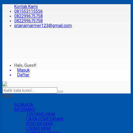
Kontak Kami
081553115556
082299675758
082299675758
istanamarmer123@gmail.com
Halo, Guest!
Masuk
Daftar
MENU
BERANDA
INFORMASI
TENTANG KAMI
CARA PEMESANAN
KONTAK KAMI
LOKASI KAMI