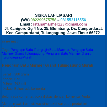
SISKA LAFILIASARI
(WA)
082299675758
–
081553115556
Email :
istanamarmer123@gmail.com
Jl. Kanigoro Gg 4 No. 35, Blumbang, Ds. Campurdarat,
Kec. Campurdarat, Tulungagung, Jawa Timur 66272.
Share This :
Tags:
Pengrajin Batu
,
Pengrajin Batu Marmer
,
Pengrajin Batu
Marmer Granit Tulungagung
,
Pengrajin Batu Marmer Granit
Tulungagung Murah
Pengrajin Batu Marmer Granit Tulungagung Murah
Berat
300 gram
Kondisi
Baru
Dilihat
792 kali
Diskusi
Belum ada komentar
Belum ada komentar, buka diskusi dengan komentar Anda.
Mohon maaf, form diskusi dinonaktifkan pada produk ini.