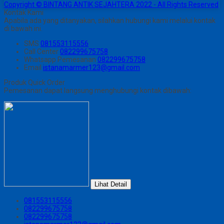
Copyright © BINTANG ANTIK SEJAHTERA 2022 - All Rights Reserved
Kontak Kami
Apabila ada yang ditanyakan, silahkan hubungi kami melalui kontak
di bawah ini.
SMS
081553115556
Call Center
082299675758
Whatsapp
Pemesanan
082299675758
Email
istanamarmer123@gmail.com
Produk Quick Order
Pemesanan dapat langsung menghubungi kontak dibawah:
Lihat Detail
081553115556
082299675758
082299675758