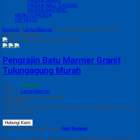
PRODUK VANDEL
PRODUK WALL CLAUDING
PRODUK WASTAFEL
KATALOG PRODUK
DAFTAR ISI
Beranda
»
Lantai Marmer
»
Pengrajin Batu Marmer Granit
Tulungagung Murah
click image to preview
activate zoom
Pengrajin Batu Marmer Granit
Tulungagung Murah
Stok
Tersedia
Kategori
Lantai Marmer
Tentukan pilihan yang tersedia!
INFO HARGA
Silahkan menghubungi kontak kami untuk mendapatkan informasi
harga produk ini.
Hubungi Kami
Pemesanan yang lebih cepat!
Fast Respon
Pengrajin Batu Marmer Granit Tulungagung