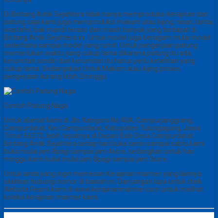
Di Bintang Antik Sejahtera tidak hanya memproduksi kerajinan dan
patung saja kami juga memproduksi makam atau kijing, nisan, lantai,
wastafel, bak mandi teraso dan masih banyak yang terdapat di
Bintang Antik Sejahtera ini. Untuk model juga beragam mulai model
sederhana sampai model yang rumit. Untuk pengerjaan patung
memerlukan waktu yang cukup lama dikarena patung itu ada
kerumitan sendiri dan kerumitan itu harus perlu ketelitian yang
cukup lama. Sedangakan Untuk Makam atau kijing proses
pengerjaan kurang lebih 2minggu.
Contoh Patung Naga
Untuk alamat kami di Jln. Kanigoro No.40A, Campurjanggrang,
Campurdarat, Kec.Campurdarat, Kabupaten Tulungagung, Jawa
Timur 66272, lebih tepatnya di Depan Bale Desa Campurdarat.
Bintang Antik Sejahtera setiap hari buka senin sampai sabtu kami
buka mulai jam 8pagi sampai jam 4sore, sedangkan untuk hari
minggu kami buka mulai jam 8pagi sampai jam 3sore.
Untuk anda yang ingin memesan Kerajinan marmer yang lainnya
silahkan hubungi nomor di bawah ini. Dan jangan lupa untuk chek
Website Resmi kami di www.kerajinanmarmer.com untuk melihat
koleksi kerajinan marmer kami .