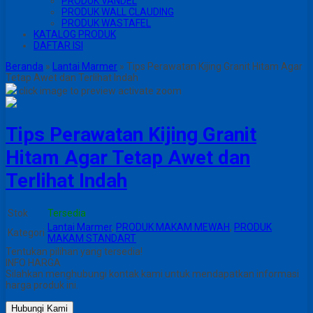
PRODUK VANDEL
PRODUK WALL CLAUDING
PRODUK WASTAFEL
KATALOG PRODUK
DAFTAR ISI
Beranda
»
Lantai Marmer
»
Tips Perawatan Kijing Granit Hitam Agar
Tetap Awet dan Terlihat Indah
click image to preview
activate zoom
Tips Perawatan Kijing Granit
Hitam Agar Tetap Awet dan
Terlihat Indah
Stok
Tersedia
Lantai Marmer
,
PRODUK MAKAM MEWAH
,
PRODUK
Kategori
MAKAM STANDART
Tentukan pilihan yang tersedia!
INFO HARGA
Silahkan menghubungi kontak kami untuk mendapatkan informasi
harga produk ini.
Hubungi Kami