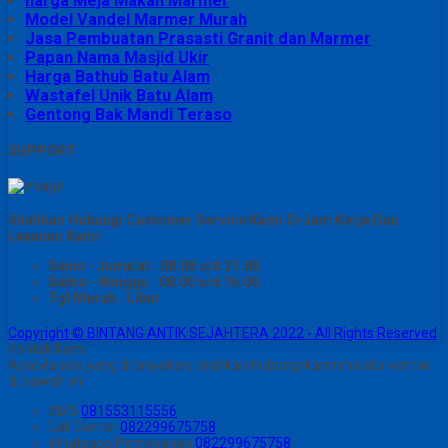
harga Meja Makan Marmer
Model Vandel Marmer Murah
Jasa Pembuatan Prasasti Granit dan Marmer
Papan Nama Masjid Ukir
Harga Bathub Batu Alam
Wastafel Unik Batu Alam
Gentong Bak Mandi Teraso
SUPPORT
Silahkan Hubungi Customer Service Kami Di Jam Kerja Dan
Layanan Kami
Senin - Juma'at : 08.00 s/d 21.00
Sabtu - Minggu : 08.00 s/d 16.00
Tgl Merah : Libur
Copyright © BINTANG ANTIK SEJAHTERA 2022 - All Rights Reserved
Kontak Kami
Apabila ada yang ditanyakan, silahkan hubungi kami melalui kontak
di bawah ini.
SMS
081553115556
Call Center
082299675758
Whatsapp
Pemesanan
082299675758