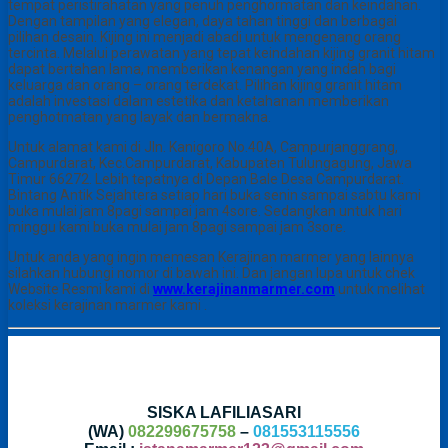
tempat peristirahatan yang penuh penghormatan dan keindahan.
Dengan tampilan yang elegan, daya tahan tinggi dan berbagai
pilihan desain. Kijing ini menjadi abadi untuk mengenang orang
tercinta. Melalui perawatan yang tepat keindahan kijing granit hitam
dapat bertahan lama, memberikan kenangan yang indah bagi
keluarga dan orang – orang terdekat. Pilihan kijing granit hitam
adalah investasi dalam estetika dan ketahanan memberikan
penghotmatan yang layak dan bermakna.
Untuk alamat kami di Jln. Kanigoro No.40A, Campurjanggrang,
Campurdarat, Kec.Campurdarat, Kabupaten Tulungagung, Jawa
Timur 66272. Lebih tepatnya di Depan Bale Desa Campurdarat.
Bintang Antik Sejahtera setiap hari buka senin sampai sabtu kami
buka mulai jam 8pagi sampai jam 4sore. Sedangkan untuk hari
minggu kami buka mulai jam 8pagi sampai jam 3sore.
Untuk anda yang ingin memesan Kerajinan marmer yang lainnya
silahkan hubungi nomor di bawah ini. Dan jangan lupa untuk chek
Website Resmi kami di
www.kerajinanmarmer.com
untuk melihat
koleksi kerajinan marmer kami .
SISKA LAFILIASARI
(WA)
082299675758
–
081553115556