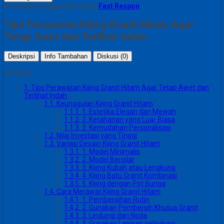
Pemesanan yang lebih cepat!
Fast Respon
Tips Perawatan Kijing Granit Hitam Agar
Tetap Awet dan Terlihat Indah
Deskripsi
Info Tambahan
Diskusi (0)
Daftar Isi
1.
Tips Perawatan Kijing Granit Hitam Agar Tetap Awet dan
Terlihat Indah
1.1.
Keunggulan Kijing Granit Hitam
1.1.1.
1. Estetika Elegan dan Mewah
1.1.2.
2. Ketahanan yang Luar Biasa
1.1.3.
3. Kemudahan Personalisasi
1.2.
Nilai Investasi yang Tinggi
1.3.
Variasi Desain Kijing Granit Hitam
1.3.1.
1. Model Minimalis
1.3.2.
2. Model Berpilar
1.3.3.
3. Kijing Kubah atau Lengkung
1.3.4.
4. Kijing Batu Granit Kombinasi
1.3.5.
5. Kijing dengan Pot Bunga
1.4.
Cara Merawat Kijing Granit Hitam
1.4.1.
1. Pembersihan Rutin
1.4.2.
2. Gunakan Pembersih Khusus Granit
1.4.3.
3. Lindungi dari Noda
1.4.4.
4. Gunakan Lapisan pelindung