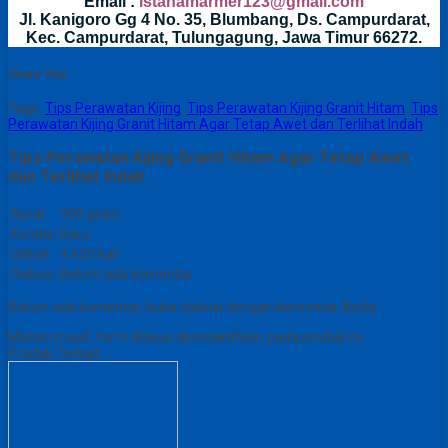
Email :
istanamarmer123@gmail.com
Jl. Kanigoro Gg 4 No. 35, Blumbang, Ds. Campurdarat,
Kec. Campurdarat, Tulungagung, Jawa Timur 66272.
Share This :
Tags:
Tips Perawatan Kijing
,
Tips Perawatan Kijing Granit Hitam
,
Tips
Perawatan Kijing Granit Hitam Agar Tetap Awet dan Terlihat Indah
Tips Perawatan Kijing Granit Hitam Agar Tetap Awet
dan Terlihat Indah
Berat
300 gram
Kondisi
Baru
Dilihat
9.650 kali
Diskusi
Belum ada komentar
Belum ada komentar, buka diskusi dengan komentar Anda.
Mohon maaf, form diskusi dinonaktifkan pada produk ini.
Produk Terkait