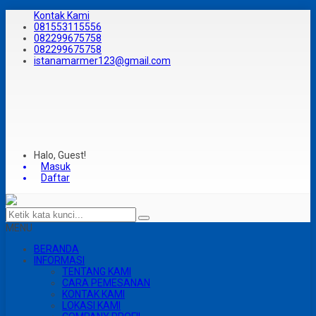
Kontak Kami
081553115556
082299675758
082299675758
istanamarmer123@gmail.com
Halo, Guest!
Masuk
Daftar
MENU
BERANDA
INFORMASI
TENTANG KAMI
CARA PEMESANAN
KONTAK KAMI
LOKASI KAMI