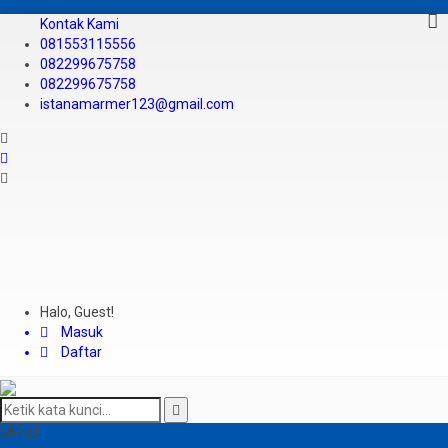
Kontak Kami
081553115556
082299675758
082299675758
istanamarmer123@gmail.com
Halo, Guest!
Masuk
Daftar
MENU