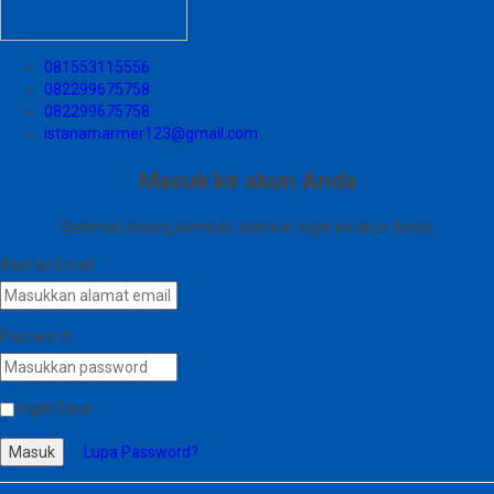
081553115556
082299675758
082299675758
istanamarmer123@gmail.com
Masuk ke akun Anda
Selamat datang kembali, silahkan login ke akun Anda.
Alamat Email
Password
Ingat Saya
Masuk
Lupa Password?