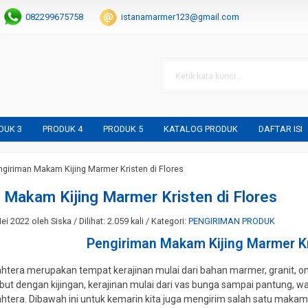
082299675758
istanamarmer123@gmail.com
DUK 3
PRODUK 4
PRODUK 5
KATALOG PRODUK
DAFTAR ISI
ngiriman Makam Kijing Marmer Kristen di Flores
 Makam Kijing Marmer Kristen di Flores
i 2022 oleh Siska / Dilihat: 2.059 kali / Kategori:
PENGIRIMAN PRODUK
Pengiriman Makam Kijing Marmer Kri
ahtera merupakan tempat kerajinan mulai dari bahan marmer, granit, ony
ut dengan kijingan, kerajinan mulai dari vas bunga sampai pantung, wa
ahtera. Dibawah ini untuk kemarin kita juga mengirim salah satu maka