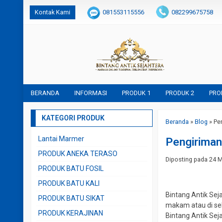
Kontak Kami
081553115556
082299675758
BERANDA
INFORMASI
PRODUK 1
PRODUK 2
PRO
KATEGORI PRODUK
Beranda
»
Blog
»
Pe
Lantai Marmer
Pengiriman
PRODUK ANEKA TERASO
Diposting pada 24 Me
PRODUK BATU FOSIL
PRODUK BATU KALI
Bintang Antik Sej
PRODUK BATU SIKAT
makam atau di seb
PRODUK KERAJINAN
Bintang Antik Sej