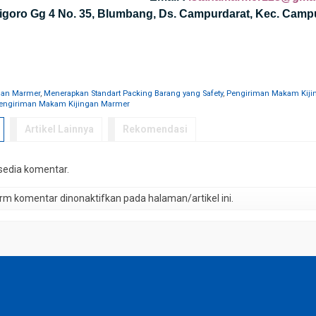
nigoro Gg 4 No. 35, Blumbang, Ds. Campurdarat, Kec. Camp
inan Marmer
,
Menerapkan Standart Packing Barang yang Safety
,
Pengiriman Makam Kijin
engiriman Makam Kijingan Marmer
Artikel Lainnya
Rekomendasi
rsedia komentar.
m komentar dinonaktifkan pada halaman/artikel ini.