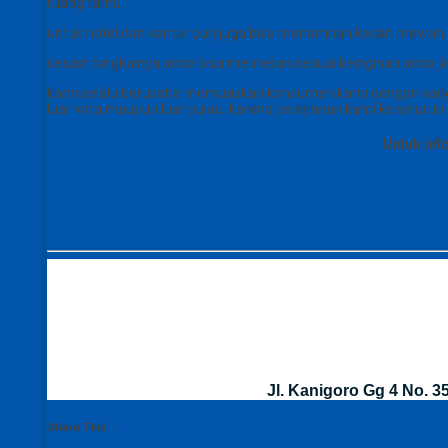
ruang tamu.
untuk hotel dan kantor pun juga bisa menambah kesan mewah p
desain bingkainya anda bisa memesan sesuai keinginan anda jika
kami selalu berusaha memuaskan konsumen kami dengan karya- 
luar kota maupun luar pulau. karena pelayanan kami ke seluruh 
Untuk inf
Jl. Kanigoro Gg 4 No. 
Share This :