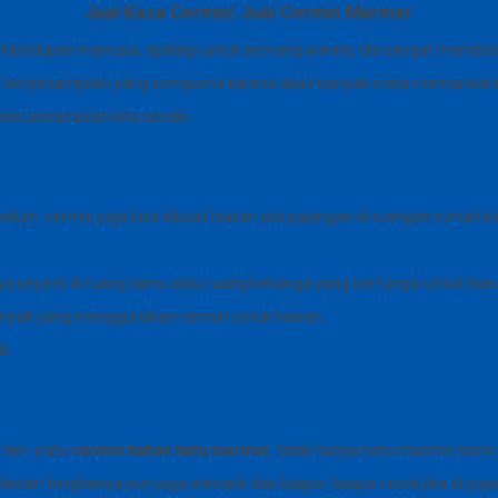
Jual Kaca Cermin| Jual Cermin Marmer
kehidupan manusia. apalagi untuk seorang wanita, dia sangat membu
arus berpenampilan yang sempurna karena akan banyak mata memandang k
si penampilan kita sendiri.
belum. cermin juga bisa dibuat hiasan ata pajangan di ruangan rumah ki
nya seperti di ruang tamu atau ruang keluarga yang berfungsi untuk hia
banyak yang menggunakan cermin untuk hiasan.
k.
lain. yaitu
cermin bahan batu marmer
. tidak hanya batu marmer kami
desain bingkainya pun juga menarik dan bagus- bagus.cocok jika di paja