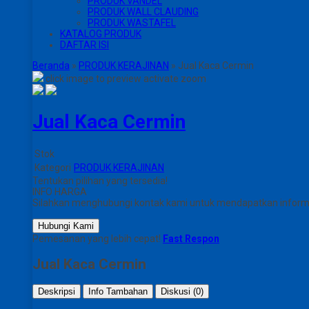
PRODUK VANDEL
PRODUK WALL CLAUDING
PRODUK WASTAFEL
KATALOG PRODUK
DAFTAR ISI
Beranda
»
PRODUK KERAJINAN
»
Jual Kaca Cermin
click image to preview
activate zoom
Jual Kaca Cermin
Stok
Kategori
PRODUK KERAJINAN
Tentukan pilihan yang tersedia!
INFO HARGA
Silahkan menghubungi kontak kami untuk mendapatkan informas
Hubungi Kami
Pemesanan yang lebih cepat!
Fast Respon
Jual Kaca Cermin
Deskripsi
Info Tambahan
Diskusi (0)