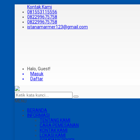
Kontak Kami
081553115556
082299675758
082299675758
istanamarmer123@gmail.com
Halo, Guest!
Masuk
Daftar
MENU
BERANDA
INFORMASI
TENTANG KAMI
CARA PEMESANAN
KONTAK KAMI
LOKASI KAMI