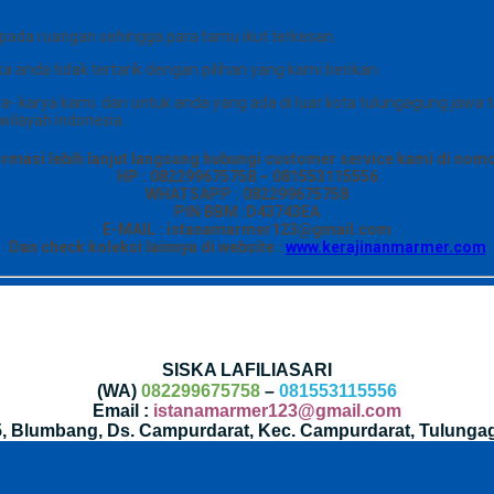
ada ruangan sehingga para tamu ikut terkesan.
 anda tidak tertarik dengan pilihan yang kami berikan.
karya kami. dan untuk anda yang ada di luar kota tulungagung jawa t
wilayah indonesia.
ormasi lebih lanjut langsung hubungi customer service kami di nomor
HP : 082299675758 – 081553115556
WHATSAPP : 082299675758
PIN BBM :D43743EA
E-MAIL : istanamarmer123@gmail.com
Dan check koleksi lainnya di website :
www.kerajinanmarmer.com
SISKA LAFILIASARI
(WA)
082299675758
–
081553115556
Email :
istanamarmer123@gmail.com
35, Blumbang, Ds. Campurdarat, Kec. Campurdarat, Tulunga