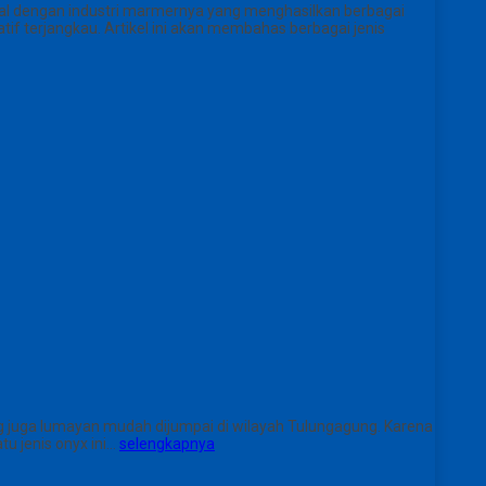
al dengan industri marmernya yang menghasilkan berbagai
if terjangkau. Artikel ini akan membahas berbagai jenis
 juga lumayan mudah dijumpai di wilayah Tulungagung. Karena
u jenis onyx ini…
selengkapnya