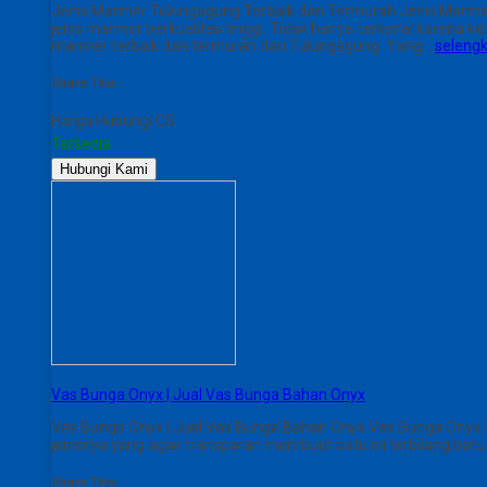
Jenis Marmer Tulungagung Terbaik dan Termurah Jenis Marmer 
jenis marmer berkualitas tinggi. Tidak hanya terkenal karena 
marmer terbaik dan termurah dari Tulungagung. Yang…
seleng
Share This :
Harga Hubungi CS
Tersedia
Hubungi Kami
Vas Bunga Onyx | Jual Vas Bunga Bahan Onyx
Vas Bunga Onyx | Jual Vas Bunga Bahan Onyx Vas Bunga Onyx |
jenisnya yang agak transparan membuat batu ini terbilang batu
Share This :