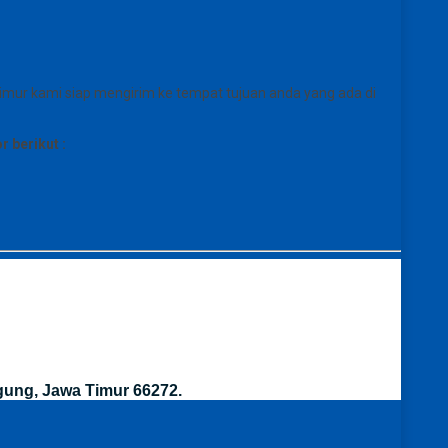
imur kami siap mengirim ke tempat tujuan anda yang ada di
 berikut :
gung, Jawa Timur 66272.