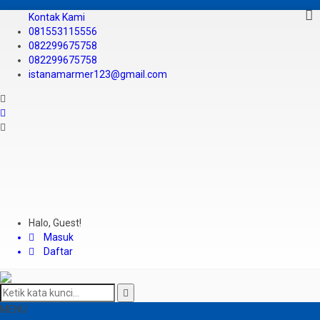
Kontak Kami
081553115556
082299675758
082299675758
istanamarmer123@gmail.com
Halo, Guest!
Masuk
Daftar
MENU