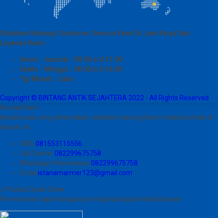
Silahkan Hubungi Customer Service Kami Di Jam Kerja Dan
Layanan Kami
Senin - Juma'at : 08.00 s/d 21.00
Sabtu - Minggu : 08.00 s/d 16.00
Tgl Merah : Libur
Copyright © BINTANG ANTIK SEJAHTERA 2022 - All Rights Reserved
Kontak Kami
Apabila ada yang ditanyakan, silahkan hubungi kami melalui kontak di
bawah ini.
SMS
081553115556
Call Center
082299675758
Whatsapp
Pemesanan
082299675758
Email
istanamarmer123@gmail.com
Produk Quick Order
Pemesanan dapat langsung menghubungi kontak dibawah: