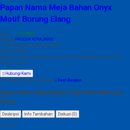
Papan Nama Meja Bahan Onyx
Motif Burung Elang
Stok
Tersedia
Kategori
PRODUK KERAJINAN
Tentukan pilihan yang tersedia!
INFO HARGA
Silahkan menghubungi kontak kami untuk mendapatkan informasi
harga produk ini.
Hubungi Kami
Pemesanan yang lebih cepat!
Fast Respon
Papan Nama Meja Bahan Onyx Motif Burung
Elang
Deskripsi
Info Tambahan
Diskusi (0)
Daftar Isi