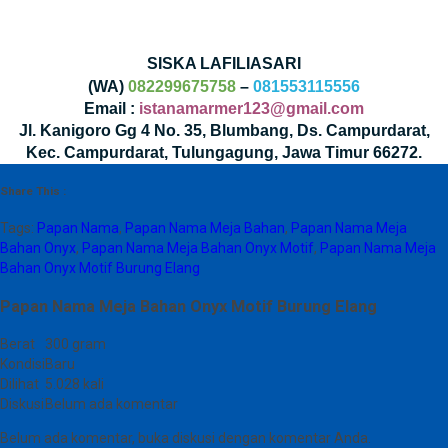
SISKA LAFILIASARI
(WA)
082299675758
–
081553115556
Email :
istanamarmer123@gmail.com
Jl. Kanigoro Gg 4 No. 35, Blumbang, Ds. Campurdarat,
Kec. Campurdarat, Tulungagung, Jawa Timur 66272.
Share This :
Tags:
Papan Nama
,
Papan Nama Meja Bahan
,
Papan Nama Meja
Bahan Onyx
,
Papan Nama Meja Bahan Onyx Motif
,
Papan Nama Meja
Bahan Onyx Motif Burung Elang
Papan Nama Meja Bahan Onyx Motif Burung Elang
Berat
300 gram
Kondisi
Baru
Dilihat
5.028 kali
Diskusi
Belum ada komentar
Belum ada komentar, buka diskusi dengan komentar Anda.