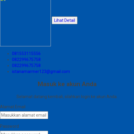
Lihat Detail
081553115556
082299675758
082299675758
istanamarmer123@gmail.com
Masuk ke akun Anda
Selamat datang kembali, silahkan login ke akun Anda.
Alamat Email
Password