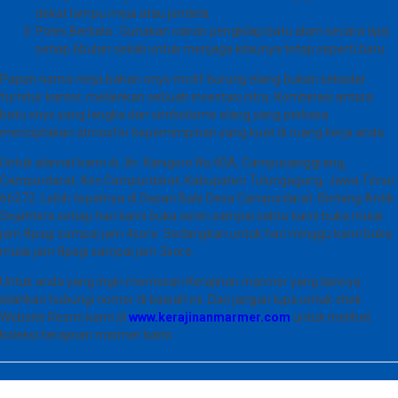
dekat lampu meja atau jendela.
Poles Berkala : Gunakan cairan pengkilap batu alam secara tipis
setiap 6bulan sekali untuk menjaga kilaunya tetap seperti baru.
Papan nama meja bahan onyx motif burung elang bukan sekadar
furnitur kantor, melainkan sebuah investasi citra. Kombinasi antara
batu onyx yang langka dan simbolisme elang yang perkasa
menciptakan atmosfer kepemimpinan yang kuat di ruang kerja anda.
Untuk alamat kami di Jln. Kanigoro No.40A, Campurjanggrang,
Campurdarat, Kec.Campurdarat, Kabupaten Tulungagung, Jawa Timur
66272. Lebih tepatnya di Depan Bale Desa Campurdarat. Bintang Antik
Sejahtera setiap hari kami buka senin sampai sabtu kami buka mulai
jam 8pagi sampai jam 4sore. Sedangkan untuk hari minggu kami buka
mulai jam 8pagi sampai jam 3sore.
Untuk anda yang ingin memesan Kerajinan marmer yang lainnya
silahkan hubungi nomor di bawah ini. Dan jangan lupa untuk chek
Website Resmi kami di
www.kerajinanmarmer.com
untuk melihat
koleksi kerajinan marmer kami .