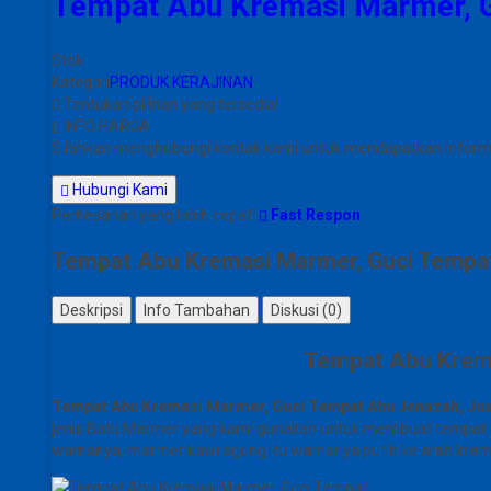
Tempat Abu Kremasi Marmer, G
Stok
Kategori
PRODUK KERAJINAN
Tentukan pilihan yang tersedia!
INFO HARGA
Silahkan menghubungi kontak kami untuk mendapatkan informas
Hubungi Kami
Pemesanan yang lebih cepat!
Fast Respon
Tempat Abu Kremasi Marmer, Guci Tempat
Deskripsi
Info Tambahan
Diskusi (0)
Tempat Abu Krema
Tempat Abu Kremasi Marmer, Guci Tempat Abu Jenazah, Ju
jenis Batu Marmer yang kami gunakan untuk membuat tempat a
warnanya, marmer kawi agung itu warnanya putih ke arah krem