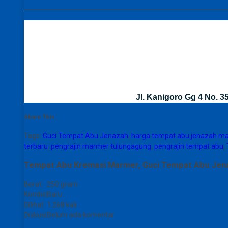
Jl. Kanigoro Gg 4 No. 
Share This :
Tags:
Guci Tempat Abu Jenazah
,
harga tempat abu jenazah m
terbaru
,
pengrajin marmer tulungagung
,
pengrajin tempat abu
,
Tempat Abu Kremasi Marmer, Guci Tempat Abu Jena
Berat
250 gram
Kondisi
Baru
Dilihat
1.268 kali
Diskusi
Belum ada komentar