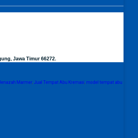
gung, Jawa Timur 66272.
 Jenazah Marmer
,
Jual Tempat Abu Kremasi
,
model tempat abu