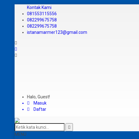
Kontak Kami
081553115556
082299675758
082299675758
istanamarmer123@gmail.com
Halo, Guest!
Masuk
Daftar
MENU