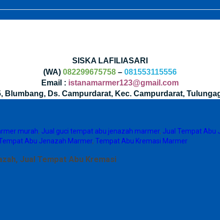
SISKA LAFILIASARI
(WA)
082299675758
–
081553115556
Email :
istanamarmer123@gmail.com
35, Blumbang, Ds. Campurdarat, Kec. Campurdarat, Tulunga
armer murah
,
Jual guci tempat abu jenazah marmer
,
Jual Tempat Abu
Tempat Abu Jenazah Marmer
,
Tempat Abu Kremasi Marmer
zah, Jual Tempat Abu Kremasi