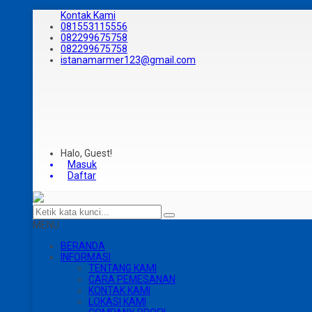
Kontak Kami
081553115556
082299675758
082299675758
istanamarmer123@gmail.com
Halo, Guest!
Masuk
Daftar
MENU
BERANDA
INFORMASI
TENTANG KAMI
CARA PEMESANAN
KONTAK KAMI
LOKASI KAMI