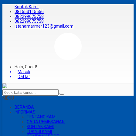
Kontak Kami
081553115556
082299675758
082299675758
istanamarmer123@gmail.com
Halo, Guest!
Masuk
Daftar
MENU
BERANDA
INFORMASI
TENTANG KAMI
CARA PEMESANAN
KONTAK KAMI
LOKASI KAMI