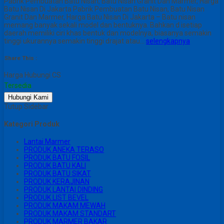
Pabrik Pembuatan Batu Nisan, Batu Nisan Granit Dan Marmer, Harga
Batu Nisan Di Jakarta Pabrik Pembuatan Batu Nisan, Batu Nisan
Granit Dan Marmer, Harga Batu Nisan Di Jakarta – Batu nisan
memang banyak sekali model dan bentuknya. Bahkan d isetiap
daerah memiliki ciri khas bentuk dan modelnya, biasanya semakin
tinggi ukurannya semakin tinggi drajat atau…
selengkapnya
Share This :
Harga Hubungi CS
Tersedia
Hubungi Kami
Tutup Sidebar
Kategori Produk
Lantai Marmer
PRODUK ANEKA TERASO
PRODUK BATU FOSIL
PRODUK BATU KALI
PRODUK BATU SIKAT
PRODUK KERAJINAN
PRODUK LANTAI DINDING
PRODUK LIST BEVEL
PRODUK MAKAM MEWAH
PRODUK MAKAM STANDART
PRODUK MARMER BAKAR