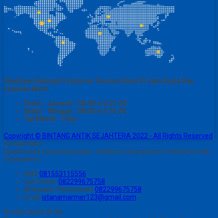
Silahkan Hubungi Customer Service Kami Di Jam Kerja Dan
Layanan Kami
Senin - Juma'at : 08.00 s/d 21.00
Sabtu - Minggu : 08.00 s/d 16.00
Tgl Merah : Libur
Copyright © BINTANG ANTIK SEJAHTERA 2022 - All Rights Reserved
Kontak Kami
Apabila ada yang ditanyakan, silahkan hubungi kami melalui kontak
di bawah ini.
SMS
081553115556
Call Center
082299675758
Whatsapp
Pemesanan
082299675758
Email
istanamarmer123@gmail.com
Produk Quick Order