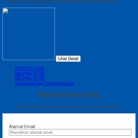
Pemesanan dapat langsung menghubungi kontak dibawah:
Lihat Detail
081553115556
082299675758
082299675758
istanamarmer123@gmail.com
Masuk ke akun Anda
Selamat datang kembali, silahkan login ke akun Anda.
Alamat Email