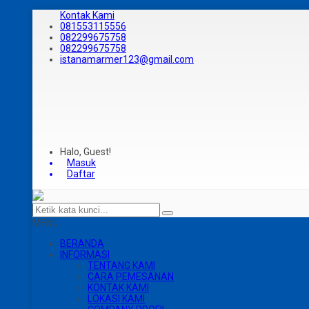
Kontak Kami
081553115556
082299675758
082299675758
istanamarmer123@gmail.com
Halo, Guest!
Masuk
Daftar
MENU
BERANDA
INFORMASI
TENTANG KAMI
CARA PEMESANAN
KONTAK KAMI
LOKASI KAMI