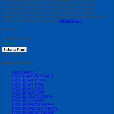
Kristen Model Terbaru 2026 di Tulungagung – Tahun 2026
membawa tren baru dalam desain memorial, dimana nilai
personalitas dan estetika minimalis menjadi fokus utama.
Tulungagung, sebagai pusat kerajinan batu alam terbaik di
Indonesia. Terus berinovasi menciptakan desain yang tidak hanya
kokoh secara material, tetapi juga…
selengkapnya
Share This :
Harga Hubungi CS
Tersedia
Hubungi Kami
Tutup Sidebar
Kategori Produk
Lantai Marmer
PRODUK ANEKA TERASO
PRODUK BATU FOSIL
PRODUK BATU KALI
PRODUK BATU SIKAT
PRODUK KERAJINAN
PRODUK LANTAI DINDING
PRODUK LIST BEVEL
PRODUK MAKAM MEWAH
PRODUK MAKAM STANDART
PRODUK MARMER BAKAR