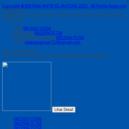
Copyright © BINTANG ANTIK SEJAHTERA 2022 - All Rights Reserved
Kontak Kami
Apabila ada yang ditanyakan, silahkan hubungi kami melalui kontak
di bawah ini.
SMS
081553115556
Call Center
082299675758
Whatsapp
Pemesanan
082299675758
Email
istanamarmer123@gmail.com
Produk Quick Order
Pemesanan dapat langsung menghubungi kontak dibawah:
Lihat Detail
081553115556
082299675758
082299675758