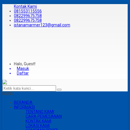
Kontak Kami
081553115556
082299675758
082299675758
istanamarmer123@gmail.com
Halo, Guest!
Masuk
Daftar
MENU
BERANDA
INFORMASI
TENTANG KAMI
CARA PEMESANAN
KONTAK KAMI
LOKASI KAMI