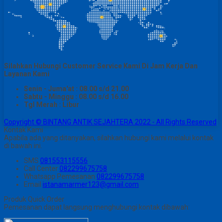
Silahkan Hubungi Customer Service Kami Di Jam Kerja Dan
Layanan Kami
Senin - Juma'at : 08.00 s/d 21.00
Sabtu - Minggu : 08.00 s/d 16.00
Tgl Merah : Libur
Copyright © BINTANG ANTIK SEJAHTERA 2022 - All Rights Reserved
Kontak Kami
Apabila ada yang ditanyakan, silahkan hubungi kami melalui kontak
di bawah ini.
SMS
081553115556
Call Center
082299675758
Whatsapp
Pemesanan
082299675758
Email
istanamarmer123@gmail.com
Produk Quick Order
Pemesanan dapat langsung menghubungi kontak dibawah: