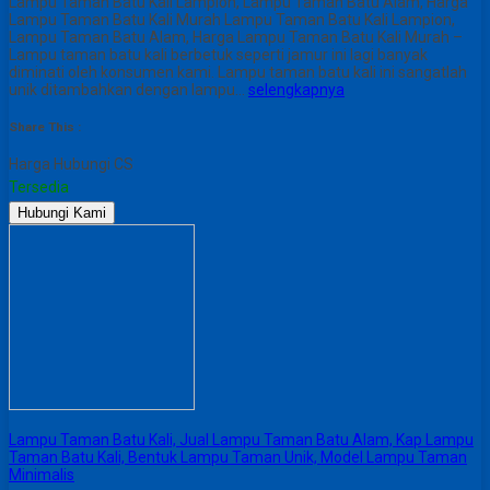
Lampu Taman Batu Kali Lampion, Lampu Taman Batu Alam, Harga
Lampu Taman Batu Kali Murah Lampu Taman Batu Kali Lampion,
Lampu Taman Batu Alam, Harga Lampu Taman Batu Kali Murah –
Lampu taman batu kali berbetuk seperti jamur ini lagi banyak
diminati oleh konsumen kami. Lampu taman batu kali ini sangatlah
unik ditambahkan dengan lampu…
selengkapnya
Share This :
Harga Hubungi CS
Tersedia
Hubungi Kami
Lampu Taman Batu Kali, Jual Lampu Taman Batu Alam, Kap Lampu
Taman Batu Kali, Bentuk Lampu Taman Unik, Model Lampu Taman
Minimalis