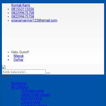
Kontak Kami
081553115556
082299675758
082299675758
istanamarmer123@gmail.com
Halo, Guest!
Masuk
Daftar
MENU
BERANDA
INFORMASI
TENTANG KAMI
CARA PEMESANAN
KONTAK KAMI
LOKASI KAMI