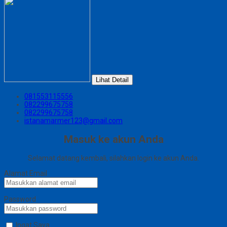
Lihat Detail
081553115556
082299675758
082299675758
istanamarmer123@gmail.com
Masuk ke akun Anda
Selamat datang kembali, silahkan login ke akun Anda.
Alamat Email
Password
Ingat Saya