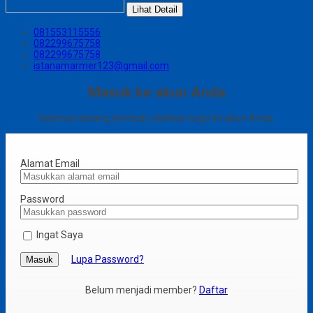
Lihat Detail
081553115556
082299675758
082299675758
istanamarmer123@gmail.com
Masuk ke akun Anda
Selamat datang kembali, silahkan login ke akun Anda.
Alamat Email
Password
Ingat Saya
Lupa Password?
Masuk
Belum menjadi member?
Daftar