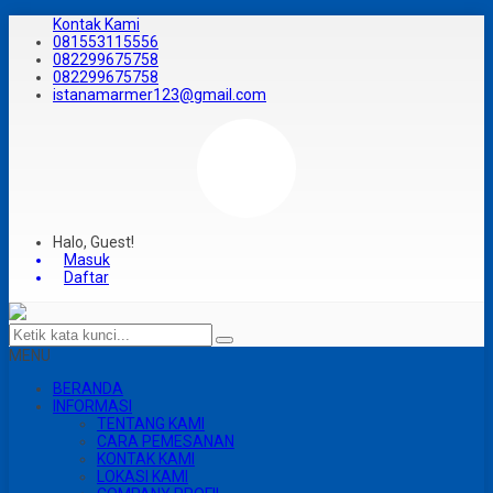
Kontak Kami
081553115556
082299675758
082299675758
istanamarmer123@gmail.com
Halo, Guest!
Masuk
Daftar
MENU
BERANDA
INFORMASI
TENTANG KAMI
CARA PEMESANAN
KONTAK KAMI
LOKASI KAMI