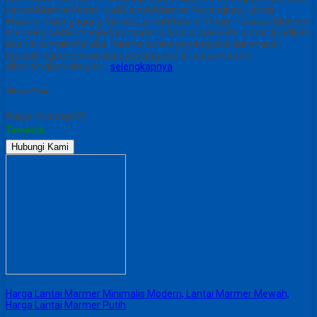
Lantai Marmer Hitam Jual Lantai Marmer Terlengkap, Lantai
Marmer Tulungagung Murah, Lantai Marmer Hitam – Lantai Marmer
memang selalu menjadi primadona di kalangan elite untuk di jadikan
interior rumah mereka. Karena coraknya yang unik dan masih
banyak lagi kelebihan lainnya yang ada di lantai marmer
dibandingkan dengan…
selengkapnya
Share This :
Harga Hubungi CS
Tersedia
Hubungi Kami
Harga Lantai Marmer Minimalis Modern, Lantai Marmer Mewah,
Harga Lantai Marmer Putih