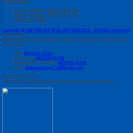
Layanan Kami
Senin - Juma'at : 08.00 s/d 21.00
Sabtu - Minggu : 08.00 s/d 16.00
Tgl Merah : Libur
Copyright © BINTANG ANTIK SEJAHTERA 2022 - All Rights Reserved
Kontak Kami
Apabila ada yang ditanyakan, silahkan hubungi kami melalui kontak
di bawah ini.
SMS
081553115556
Call Center
082299675758
Whatsapp
Pemesanan
082299675758
Email
istanamarmer123@gmail.com
Produk Quick Order
Pemesanan dapat langsung menghubungi kontak dibawah: