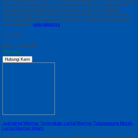
Marmer Tulungagung 2019, Harga Marmer 2019 – Lantai marmer
tulungagung sangatlah banyak jenisnya, lantai marmer lokal
kualitasnya juga tidak kalah dengan lantai import. Lantai marmer
tulungagung grade nya juga bermacam- macam mulai dari grade c
sampai grade…
selengkapnya
Share This :
Harga Hubungi CS
Tersedia
Hubungi Kami
Jual lantai Marmer Terlengkap, Lantai Marmer Tulungagung Murah,
Lantai Marmer Hitam
Jual Lantai Marmer Terlengkap, Lantai Marmer tulungagung Murah,