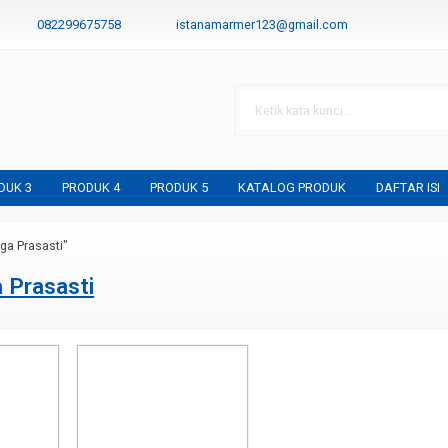
082299675758
istanamarmer123@gmail.com
DUK 3
PRODUK 4
PRODUK 5
KATALOG PRODUK
DAFTAR ISI
ga Prasasti"
 Prasasti