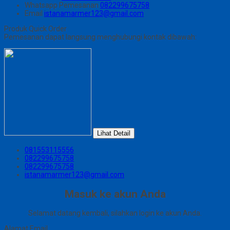
Whatsapp
Pemesanan
082299675758
Email
istanamarmer123@gmail.com
Produk Quick Order
Pemesanan dapat langsung menghubungi kontak dibawah:
Lihat Detail
081553115556
082299675758
082299675758
istanamarmer123@gmail.com
Masuk ke akun Anda
Selamat datang kembali, silahkan login ke akun Anda.
Alamat Email