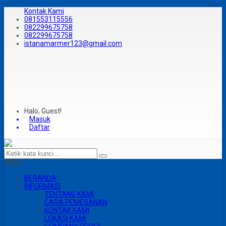
Kontak Kami
081553115556
082299675758
082299675758
istanamarmer123@gmail.com
Halo, Guest!
Masuk
Daftar
MENU
BERANDA
INFORMASI
TENTANG KAMI
CARA PEMESANAN
KONTAK KAMI
LOKASI KAMI