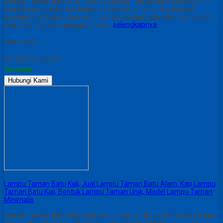
Lampu Taman Batu Alam, Harga Lampu Taman Batu Kali Murah –
Lampu taman batu kali berbetuk seperti jamur ini lagi banyak
diminati oleh konsumen kami. Lampu taman batu kali ini sangatlah
unik ditambahkan dengan lampu…
selengkapnya
Share This :
Harga Hubungi CS
Tersedia
Hubungi Kami
Lampu Taman Batu Kali, Jual Lampu Taman Batu Alam, Kap Lampu
Taman Batu Kali, Bentuk Lampu Taman Unik, Model Lampu Taman
Minimalis
Lampu Taman Batu Kali, Jual Lampu Taman Batu Alam, Kap Lampu
Taman Batu Kali, Bentuk Lampu Taman Unik, Model Lampu Taman