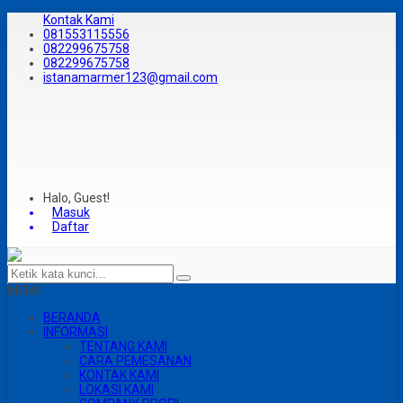
Kontak Kami
081553115556
082299675758
082299675758
istanamarmer123@gmail.com
Halo, Guest!
Masuk
Daftar
MENU
BERANDA
INFORMASI
TENTANG KAMI
CARA PEMESANAN
KONTAK KAMI
LOKASI KAMI