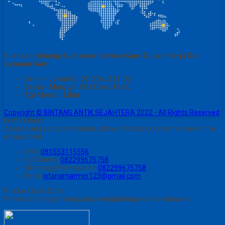
Silahkan Hubungi Customer Service Kami Di Jam Kerja Dan
Layanan Kami
Senin - Juma'at : 08.00 s/d 21.00
Sabtu - Minggu : 08.00 s/d 16.00
Tgl Merah : Libur
Copyright © BINTANG ANTIK SEJAHTERA 2022 - All Rights Reserved
Kontak Kami
Apabila ada yang ditanyakan, silahkan hubungi kami melalui kontak
di bawah ini.
SMS
081553115556
Call Center
082299675758
Whatsapp
Pemesanan
082299675758
Email
istanamarmer123@gmail.com
Produk Quick Order
Pemesanan dapat langsung menghubungi kontak dibawah: