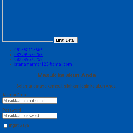
Lihat Detail
081553115556
082299675758
082299675758
istanamarmer123@gmail.com
Masuk ke akun Anda
Selamat datang kembali, silahkan login ke akun Anda.
Alamat Email
Password
Ingat Saya