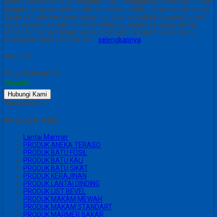
Marmer Mewah Harga Terjangkau di Tulungagung – Memiliki hunian
dengan tampilan mewah dan berkelas adalah impian banyak orang.
Salah satu elemen kunci yang mampu mengubah suasana rumah
secara instan adalah pemilihan lantai. Di antara berbagai pilihan
material, marmer tetap menjadi primadona bagi mereka yang
mengutamakan estetika dan…
selengkapnya
Share This :
Harga Hubungi CS
Tersedia
Hubungi Kami
Tutup Sidebar
Kategori Produk
Lantai Marmer
PRODUK ANEKA TERASO
PRODUK BATU FOSIL
PRODUK BATU KALI
PRODUK BATU SIKAT
PRODUK KERAJINAN
PRODUK LANTAI DINDING
PRODUK LIST BEVEL
PRODUK MAKAM MEWAH
PRODUK MAKAM STANDART
PRODUK MARMER BAKAR