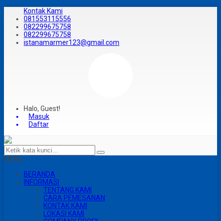
Kontak Kami
081553115556
082299675758
082299675758
istanamarmer123@gmail.com
Halo, Guest!
Masuk
Daftar
MENU
BERANDA
INFORMASI
TENTANG KAMI
CARA PEMESANAN
KONTAK KAMI
LOKASI KAMI