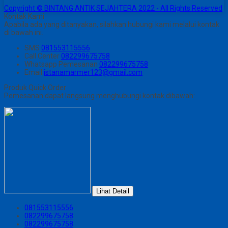
Copyright © BINTANG ANTIK SEJAHTERA 2022 - All Rights Reserved
Kontak Kami
Apabila ada yang ditanyakan, silahkan hubungi kami melalui kontak
di bawah ini.
SMS
081553115556
Call Center
082299675758
Whatsapp
Pemesanan
082299675758
Email
istanamarmer123@gmail.com
Produk Quick Order
Pemesanan dapat langsung menghubungi kontak dibawah:
Lihat Detail
081553115556
082299675758
082299675758