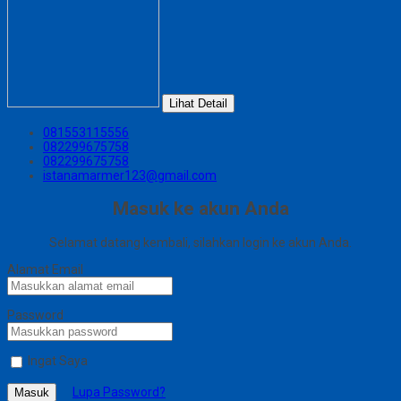
Lihat Detail
081553115556
082299675758
082299675758
istanamarmer123@gmail.com
Masuk ke akun Anda
Selamat datang kembali, silahkan login ke akun Anda.
Alamat Email
Password
Ingat Saya
Lupa Password?
Masuk