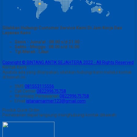
Silahkan Hubungi Customer Service Kami Di Jam Kerja Dan
Layanan Kami
Senin - Juma'at : 08.00 s/d 21.00
Sabtu - Minggu : 08.00 s/d 16.00
Tgl Merah : Libur
Copyright © BINTANG ANTIK SEJAHTERA 2022 - All Rights Reserved
Kontak Kami
Apabila ada yang ditanyakan, silahkan hubungi kami melalui kontak
di bawah ini.
SMS
081553115556
Call Center
082299675758
Whatsapp
Pemesanan
082299675758
Email
istanamarmer123@gmail.com
Produk Quick Order
Pemesanan dapat langsung menghubungi kontak dibawah: