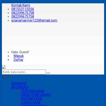
Kontak Kami
081553115556
082299675758
082299675758
istanamarmer123@gmail.com
Halo, Guest!
Masuk
Daftar
MENU
BERANDA
INFORMASI
TENTANG KAMI
CARA PEMESANAN
KONTAK KAMI
LOKASI KAMI