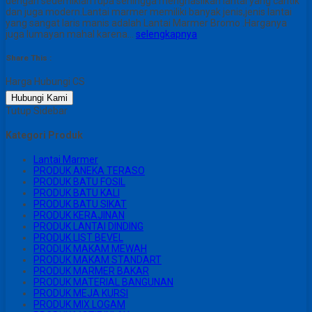
dengan sedemikian rupa sehingga menghasilkan lantai yang cantik
dan juga modern.Lantai marmer memiliki banyak jenis,jenis lantai
yang sangat laris manis adalah Lantai Marmer Bromo .Harganya
juga lumayan mahal karena…
selengkapnya
Share This :
Harga Hubungi CS
Hubungi Kami
Tutup Sidebar
Kategori Produk
Lantai Marmer
PRODUK ANEKA TERASO
PRODUK BATU FOSIL
PRODUK BATU KALI
PRODUK BATU SIKAT
PRODUK KERAJINAN
PRODUK LANTAI DINDING
PRODUK LIST BEVEL
PRODUK MAKAM MEWAH
PRODUK MAKAM STANDART
PRODUK MARMER BAKAR
PRODUK MATERIAL BANGUNAN
PRODUK MEJA KURSI
PRODUK MIX LOGAM