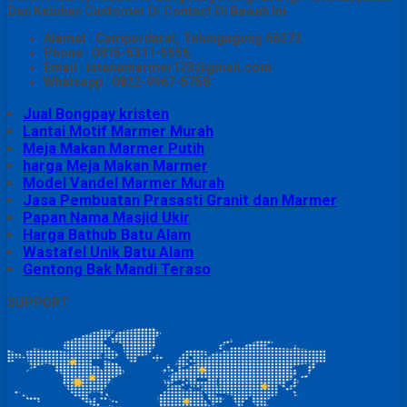
Dan Keluhan Customer Di Contact Di Bawah Ini
Alamat : Campurdarat, Tulungagung 66272
Phone : 0815-5311-5556
Email : istanamarmer123@gmail.com
Whatsapp : 0822-9967-5758
Jual Bongpay kristen
Lantai Motif Marmer Murah
Meja Makan Marmer Putih
harga Meja Makan Marmer
Model Vandel Marmer Murah
Jasa Pembuatan Prasasti Granit dan Marmer
Papan Nama Masjid Ukir
Harga Bathub Batu Alam
Wastafel Unik Batu Alam
Gentong Bak Mandi Teraso
SUPPORT