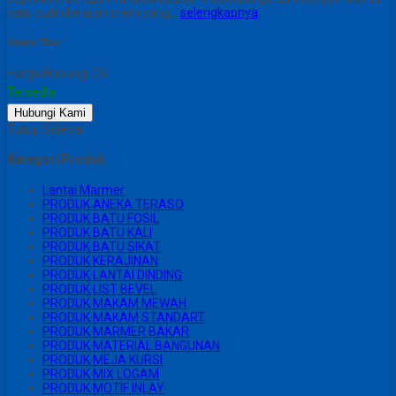
batu putih ke arah crem yang…
selengkapnya
Share This :
Harga Hubungi CS
Tersedia
Hubungi Kami
Tutup Sidebar
Kategori Produk
Lantai Marmer
PRODUK ANEKA TERASO
PRODUK BATU FOSIL
PRODUK BATU KALI
PRODUK BATU SIKAT
PRODUK KERAJINAN
PRODUK LANTAI DINDING
PRODUK LIST BEVEL
PRODUK MAKAM MEWAH
PRODUK MAKAM STANDART
PRODUK MARMER BAKAR
PRODUK MATERIAL BANGUNAN
PRODUK MEJA KURSI
PRODUK MIX LOGAM
PRODUK MOTIF INLAY