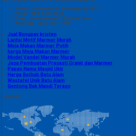
Alamat : Campurdarat, Tulungagung 66272
Phone : 0815-5311-5556
Email : istanamarmer123@gmail.com
Whatsapp : 0822-9967-5758
Jual Bongpay kristen
Lantai Motif Marmer Murah
Meja Makan Marmer Putih
harga Meja Makan Marmer
Model Vandel Marmer Murah
Jasa Pembuatan Prasasti Granit dan Marmer
Papan Nama Masjid Ukir
Harga Bathub Batu Alam
Wastafel Unik Batu Alam
Gentong Bak Mandi Teraso
SUPPORT