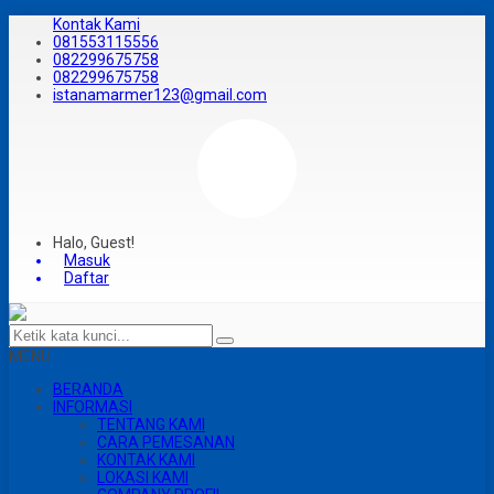
Kontak Kami
081553115556
082299675758
082299675758
istanamarmer123@gmail.com
Halo, Guest!
Masuk
Daftar
MENU
BERANDA
INFORMASI
TENTANG KAMI
CARA PEMESANAN
KONTAK KAMI
LOKASI KAMI