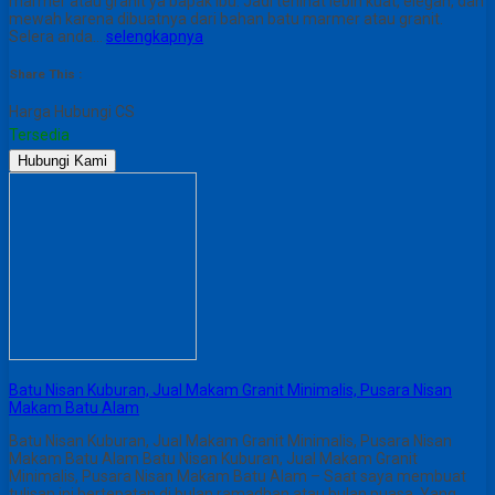
marmer atau granit ya bapak ibu. Jadi terlihat lebih kuat, elegan, dan
mewah karena dibuatnya dari bahan batu marmer atau granit.
Selera anda…
selengkapnya
Share This :
Harga Hubungi CS
Tersedia
Hubungi Kami
Batu Nisan Kuburan, Jual Makam Granit Minimalis, Pusara Nisan
Makam Batu Alam
Batu Nisan Kuburan, Jual Makam Granit Minimalis, Pusara Nisan
Makam Batu Alam Batu Nisan Kuburan, Jual Makam Granit
Minimalis, Pusara Nisan Makam Batu Alam – Saat saya membuat
tulisan ini bertepatan di bulan ramadhan atau bulan puasa. Yang