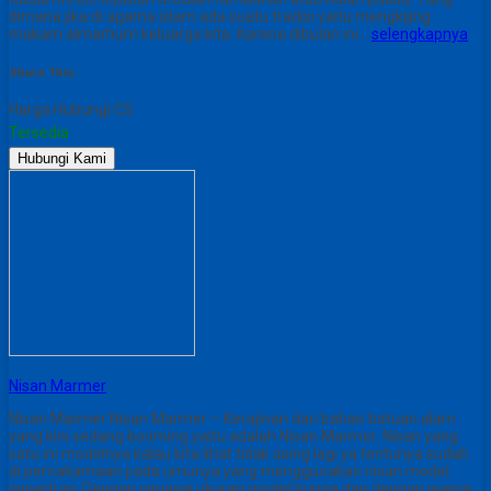
dimana jika di agama islam ada suatu tradisi yaitu mengkijing
makam almarhum keluarga kita. Karena dibulan ini…
selengkapnya
Share This :
Harga Hubungi CS
Tersedia
Hubungi Kami
Nisan Marmer
Nisan Marmer Nisan Marmer – Kerajinan dari bahan batuan alam
yang kini sedang booming yaitu adalah Nisan Marmer. Nisan yang
satu ini modelnya kalau kita lihat tidak asing lagi ya tentunya sudah
di pemakamaan pada umunya yang menggunakan nisan model
seperti ini. Dengan variasai ukuran model bunga dan dengan warna