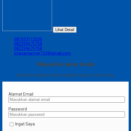
Lihat Detail
081553115556
082299675758
082299675758
istanamarmer123@gmail.com
Masuk ke akun Anda
Selamat datang kembali, silahkan login ke akun Anda.
Alamat Email
Password
Ingat Saya