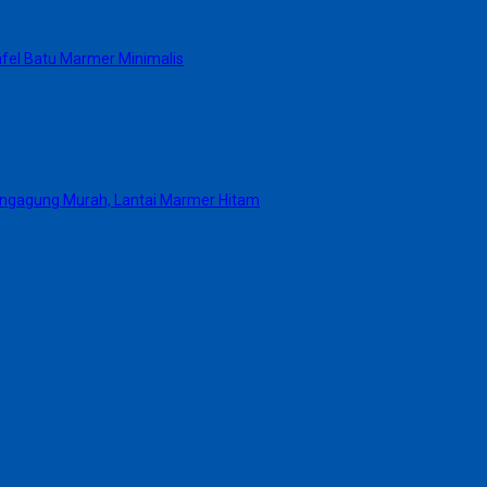
fel Batu Marmer Minimalis
lungagung Murah, Lantai Marmer Hitam