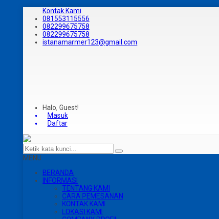
Kontak Kami
081553115556
082299675758
082299675758
istanamarmer123@gmail.com
Halo, Guest!
Masuk
Daftar
MENU
BERANDA
INFORMASI
TENTANG KAMI
CARA PEMESANAN
KONTAK KAMI
LOKASI KAMI