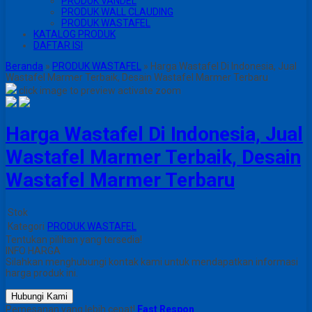
PRODUK VANDEL
PRODUK WALL CLAUDING
PRODUK WASTAFEL
KATALOG PRODUK
DAFTAR ISI
Beranda
»
PRODUK WASTAFEL
»
Harga Wastafel Di Indonesia, Jual
Wastafel Marmer Terbaik, Desain Wastafel Marmer Terbaru
click image to preview
activate zoom
Harga Wastafel Di Indonesia, Jual
Wastafel Marmer Terbaik, Desain
Wastafel Marmer Terbaru
Stok
Kategori
PRODUK WASTAFEL
Tentukan pilihan yang tersedia!
INFO HARGA
Silahkan menghubungi kontak kami untuk mendapatkan informasi
harga produk ini.
Hubungi Kami
Pemesanan yang lebih cepat!
Fast Respon