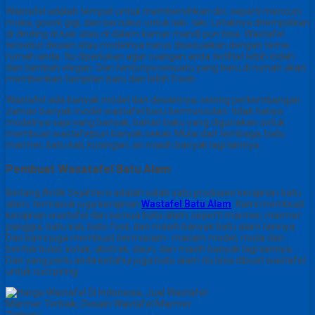
Wastafel adalah tempat untuk membersihkan diri, seperti mencuci
muka, gosok gigi, dan bercukur untuk laki- laki. Letaknya ditempelkan
di dinding di luar atau di dalam kamar mandi pun bisa. Wastafel
tersebut desain atau modelnya harus disesuaikan dengan tema
rumah anda. Itu diperlukan agar ruangan anda terlihat lebih indah
dan tambah elegan. Dan tentunya sesuatu yang baru di rumah akan
memberikan tampilan baru dan lebih fresh.
Wastafel ada banyak model dan desainnya, seiring perkembangan
zaman banyak model wastafel baru bermunculan. tidak hanya
modelnya saja yang banyak, bahan baku yang digunakan untuk
membuat wastafelpun banyak sekali. Mulai dari tembaga, batu
marmer, batu kali, kuningan, an masih banyak lagi lainnya.
Pembuat Wasatafel Batu Alam
Bintang Antik Sejahtera adalah salah satu produsen kerajinan batu
alam, termasuk juga kerajinan
Wastafel Batu Alam
. Kami membuat
kerajinan wastafel dari semua batu alam, seperti marmer, marmer
panggul, batu kali, batu fosil, dan masih banyak batu alam lainnya.
Dan kami juga membuat bermacam- macam model, mulai dari
bentuk bulat, kotak, abstrak, daun, dan masih banyak lagi lainnya.
Dan yang perlu anda ketahui juga batu alam itu bisa dibuat wastafel
untuk cuci piring.