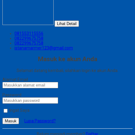
Lihat Detail
081553115556
082299675758
082299675758
istanamarmer123@gmail.com
Masuk ke akun Anda
Selamat datang kembali, silahkan login ke akun Anda.
Alamat Email
Password
Ingat Saya
Lupa Password?
Masuk
Belum menjadi member?
Daftar