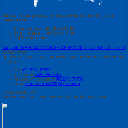
Silahkan Hubungi Customer Service Kami Di Jam Kerja Dan
Layanan Kami
Senin - Juma'at : 08.00 s/d 21.00
Sabtu - Minggu : 08.00 s/d 16.00
Tgl Merah : Libur
Copyright © BINTANG ANTIK SEJAHTERA 2022 - All Rights Reserved
Kontak Kami
Apabila ada yang ditanyakan, silahkan hubungi kami melalui kontak
di bawah ini.
SMS
081553115556
Call Center
082299675758
Whatsapp
Pemesanan
082299675758
Email
istanamarmer123@gmail.com
Produk Quick Order
Pemesanan dapat langsung menghubungi kontak dibawah: