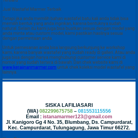
Jual Wastafel Marmer Terbaik
Tetapi jika anda memilih bahan wastafel batu kali anda tidak bisa
memilih bentuk yang anda inginkan, karena bentuknya sudah
natural. Selain itu kami juga bisa buatkan sesuai dengan model yang
anda minta atau custom model, kami pastikan hasilnya sesuai
dengan permintaan anda.
Untuk pemesanan anda bisa langsung berkunjung ke workshop
kami, karena banyak wastafel yang sudah ready di galleri. Atau anda
juga bisa dengan hanya menghubungi customer service kami di
nomor yang sudah tertera di bawah. Dan chek website kami di
www.kerajinanmarmer.com
untuk chek koleksi model wastafel yang
lainnya.
SISKA LAFILIASARI
(WA)
082299675758
–
081553115556
Email :
istanamarmer123@gmail.com
Jl. Kanigoro Gg 4 No. 35, Blumbang, Ds. Campurdarat,
Kec. Campurdarat, Tulungagung, Jawa Timur 66272.