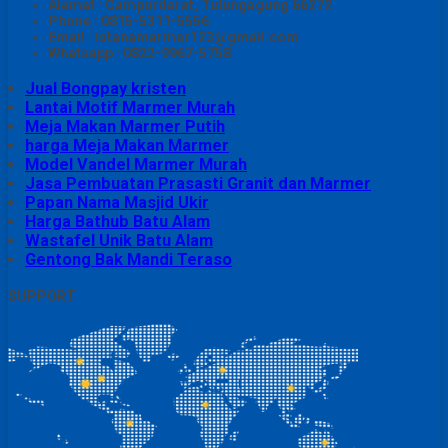
Alamat : Campurdarat, Tulungagung 66272
Phone : 0815-5311-5556
Email : istanamarmer123@gmail.com
Whatsapp : 0822-9967-5758
Jual Bongpay kristen
Lantai Motif Marmer Murah
Meja Makan Marmer Putih
harga Meja Makan Marmer
Model Vandel Marmer Murah
Jasa Pembuatan Prasasti Granit dan Marmer
Papan Nama Masjid Ukir
Harga Bathub Batu Alam
Wastafel Unik Batu Alam
Gentong Bak Mandi Teraso
SUPPORT