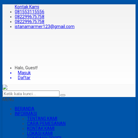
Kontak Kami
081553115556
082299675758
082299675758
istanamarmer123@gmail.com
Halo, Guest!
Masuk
Daftar
MENU
BERANDA
INFORMASI
TENTANG KAMI
CARA PEMESANAN
KONTAK KAMI
LOKASI KAMI