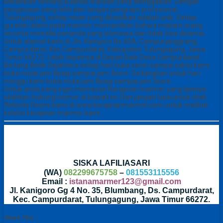
Melainkan tentang kualitas warisan yang ditinggalkan. Dengan
pengerjaan yang teliti dari tangan pengrajin profesional
Tulungagung, setiap nisan yang dihasilkan adalah unik. Setiap
guratan alami pada marmer memastikan bahwa makam orang
tercinta memiliki penanda yang istimewa dan tidak bisa disamai.
Untuk alamat kami di Jln. Kanigoro No.40A, Campurjanggrang,
Campurdarat, Kec.Campurdarat, Kabupaten Tulungagung, Jawa
Timur 66272. Lebih tepatnya di Depan Bale Desa Campurdarat.
Bintang Antik Sejahtera setiap hari buka senin sampai sabtu kami
buka mulai jam 8pagi sampai jam 4sore. Sedangkan untuk hari
minggu kami buka mulai jam 8pagi sampai jam 3sore.
Untuk anda yang ingin memesan Kerajinan marmer yang lainnya
silahkan hubungi nomor di bawah ini. Dan jangan lupa untuk chek
Website Resmi kami di www.kerajinanmarmer.com untuk melihat
koleksi kerajinan marmer kami .
SISKA LAFILIASARI
(WA)
082299675758
–
081553115556
Email :
istanamarmer123@gmail.com
Jl. Kanigoro Gg 4 No. 35, Blumbang, Ds. Campurdarat,
Kec. Campurdarat, Tulungagung, Jawa Timur 66272.
Share This :