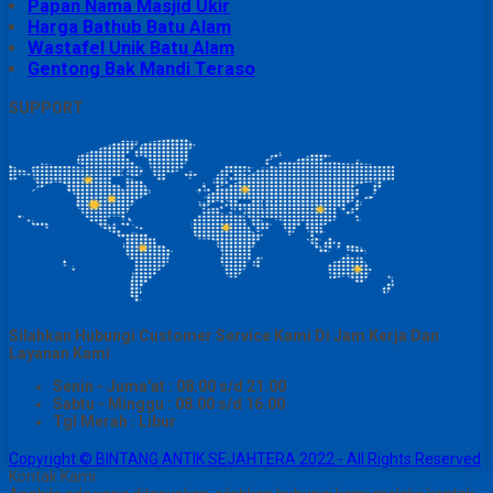
Papan Nama Masjid Ukir
Harga Bathub Batu Alam
Wastafel Unik Batu Alam
Gentong Bak Mandi Teraso
SUPPORT
Silahkan Hubungi Customer Service Kami Di Jam Kerja Dan
Layanan Kami
Senin - Juma'at : 08.00 s/d 21.00
Sabtu - Minggu : 08.00 s/d 16.00
Tgl Merah : Libur
Copyright © BINTANG ANTIK SEJAHTERA 2022 - All Rights Reserved
Kontak Kami