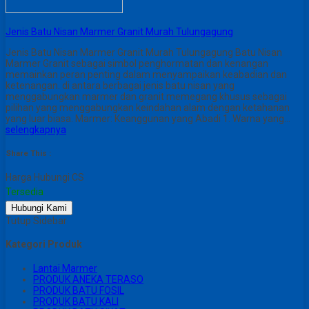
Jenis Batu Nisan Marmer Granit Murah Tulungagung
Jenis Batu Nisan Marmer Granit Murah Tulungagung Batu Nisan
Marmer Granit sebagai simbol penghormatan dan kenangan
memainkan peran penting dalam menyampaikan keabadian dan
ketenangan. di antara berbagai jenis batu nisan yang
menggabungkan marmer dan granit memegang khusus sebagai
pilihan yang menggabungkan keindahan alam dengan ketahanan
yang luar biasa. Marmer: Keanggunan yang Abadi 1. Warna yang…
selengkapnya
Share This :
Harga Hubungi CS
Tersedia
Hubungi Kami
Tutup Sidebar
Kategori Produk
Lantai Marmer
PRODUK ANEKA TERASO
PRODUK BATU FOSIL
PRODUK BATU KALI