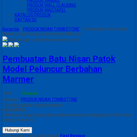
PRODUK VANDEL
PRODUK WALL CLAUDING
PRODUK WASTAFEL
KATALOG PRODUK
DAFTAR ISI
Beranda
»
PRODUK NISAN TOMBSTONE
»
Pembuatan Batu Nisan
Patok Model Peluncur Berbahan Marmer
click image to preview
activate zoom
Pembuatan Batu Nisan Patok
Model Peluncur Berbahan
Marmer
Stok
Tersedia
Kategori
PRODUK NISAN TOMBSTONE
Tentukan pilihan yang tersedia!
INFO HARGA
Silahkan menghubungi kontak kami untuk mendapatkan informasi
harga produk ini.
Hubungi Kami
Pemesanan yang lebih cepat!
Fast Respon