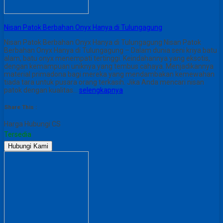
Nisan Patok Berbahan Onyx Hanya di Tulungagung
Nisan Patok Berbahan Onyx Hanya di Tulungagung Nisan Patok
Berbahan Onyx Hanya di Tulungagung – Dalam dunia seni kriya batu
alam, batu onyx menempati tertinggi. Keindahannya yang eksotis,
dengan kemampuan uniknya yang tembus cahaya. Menjadikannya
material primadona bagi mereka yang mendambakan kemewahan
tiada tara untuk pusara orang terkasih. Jika Anda mencari nisan
patok dengan kualitas…
selengkapnya
Share This :
Harga Hubungi CS
Tersedia
Hubungi Kami