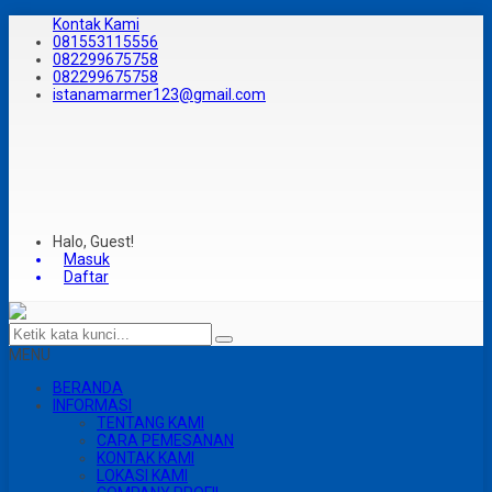
Kontak Kami
081553115556
082299675758
082299675758
istanamarmer123@gmail.com
Halo, Guest!
Masuk
Daftar
MENU
BERANDA
INFORMASI
TENTANG KAMI
CARA PEMESANAN
KONTAK KAMI
LOKASI KAMI