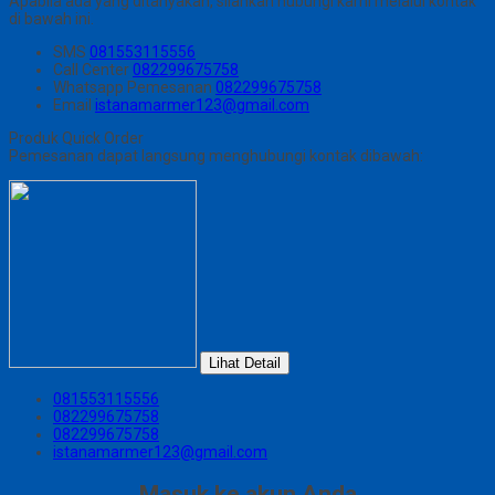
Apabila ada yang ditanyakan, silahkan hubungi kami melalui kontak
di bawah ini.
SMS
081553115556
Call Center
082299675758
Whatsapp
Pemesanan
082299675758
Email
istanamarmer123@gmail.com
Produk Quick Order
Pemesanan dapat langsung menghubungi kontak dibawah:
Lihat Detail
081553115556
082299675758
082299675758
istanamarmer123@gmail.com
Masuk ke akun Anda