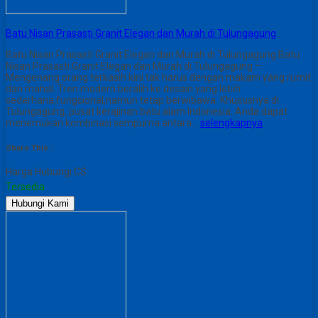
Batu Nisan Prasasti Granit Elegan dan Murah di Tulungagung
Batu Nisan Prasasti Granit Elegan dan Murah di Tulungagung Batu
Nisan Prasasti Granit Elegan dan Murah di Tulungagung –
Mengenang orang terkasih kini tak harus dengan makam yang rumit
dan mahal. Tren modern beralih ke desain yang lebih
sederhana,fungsional,namun tetap berwibawa. Khususnya di
Tulungagung, pusat kerajinan batu alam Indonesia. Anda dapat
menemukan kombinasi sempurna antara…
selengkapnya
Share This :
Harga Hubungi CS
Tersedia
Hubungi Kami