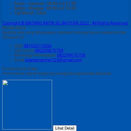
Senin - Juma'at : 08.00 s/d 21.00
Sabtu - Minggu : 08.00 s/d 16.00
Tgl Merah : Libur
Copyright © BINTANG ANTIK SEJAHTERA 2022 - All Rights Reserved
Kontak Kami
Apabila ada yang ditanyakan, silahkan hubungi kami melalui kontak
di bawah ini.
SMS
081553115556
Call Center
082299675758
Whatsapp
Pemesanan
082299675758
Email
istanamarmer123@gmail.com
Produk Quick Order
Pemesanan dapat langsung menghubungi kontak dibawah:
Lihat Detail