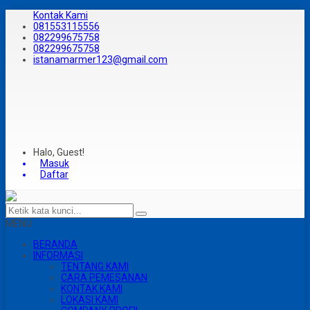
Kontak Kami
081553115556
082299675758
082299675758
istanamarmer123@gmail.com
Halo, Guest!
Masuk
Daftar
MENU
BERANDA
INFORMASI
TENTANG KAMI
CARA PEMESANAN
KONTAK KAMI
LOKASI KAMI