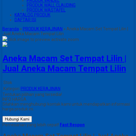
PRODUK VANDEL
PRODUK WALL CLAUDING
PRODUK WASTAFEL
KATALOG PRODUK
DAFTAR ISI
Beranda
»
PRODUK KERAJINAN
»
Aneka Macam Set Tempat Lilin |
Jual Aneka Macam Tempat Lilin
click image to preview
activate zoom
Aneka Macam Set Tempat Lilin |
Jual Aneka Macam Tempat Lilin
Stok
Kategori
PRODUK KERAJINAN
Tentukan pilihan yang tersedia!
INFO HARGA
Silahkan menghubungi kontak kami untuk mendapatkan informasi
harga produk ini.
Hubungi Kami
Pemesanan yang lebih cepat!
Fast Respon
Aneka Macam Set Tempat Lilin | Jual Aneka