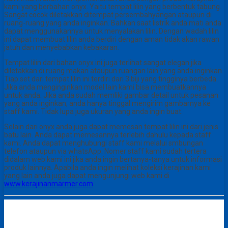
kami yang berbahan onyx. Yaitu tempat lilin yang berbentuk tabung.
Sangat cocok diletakkan ditempat persembahyangan ataupun di
ruang-ruang yang anda inginkan. Bahkan saat listrik anda mati anda
dapat menggunakannya untuk menyalakan lilin. Dengan wadah lilin
ini dapat membuat lilin anda berdiri dengan aman tidak akan rawan
jatuh dan menyebabkan kebakaran.
Tempat lilin dari bahan onyx ini juga terlihat sangat elegan jika
diletakkan di ruang makan ataupun ruangan lain yang anda inginkan.
Tiap set dari tempat lilin ini terdiri dari 3 biji yang tingginya berbeda.
Jika anda menginginkan model lain kami bisa membuatkannya
untuk anda. Jika anda sudah memliki gambar detail untuk pesanan
yang anda inginkan, anda hanya tinggal mengirim gambarnya ke
staff kami. Tidak lupa juga ukuran yang anda ingin buat.
Selain dari onyx anda juga dapat memesan tempat lilin ini dari jenis
batu lain. Anda dapat memesannya terlebih dahulu kepada staff
kami. Anda dapat menghubungi staff kami melalui smbungan
telefon ataupun via whatsApp. Nomer staff kami sudah tertera
didalam web kami ini jika anda ingin bertanya-tanya untuk informasi
produk lainnya. Apabila anda ingin melihat koleksi kerajinan kami
yang lain anda juga dapat mengunjungi web kami di
www.kerajinanmarmer.com
.