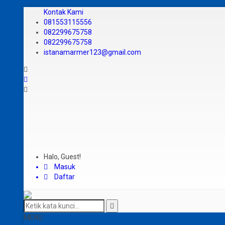
Kontak Kami
081553115556
082299675758
082299675758
istanamarmer123@gmail.com
Halo, Guest!
Masuk
Daftar
MENU