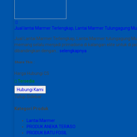
Jual lantai Marmer Terlengkap, Lantai Marmer Tulungagung Mu
Jual Lantai Marmer Terlengkap, Lantai Marmer tulungagung Mu
memang selalu menjadi primadona di kalangan elite untuk di ja
dibandingkan dengan…
selengkapnya
Share This :
Harga Hubungi CS
Tersedia
Hubungi Kami
Tutup Sidebar
Kategori Produk
Lantai Marmer
PRODUK ANEKA TERASO
PRODUK BATU FOSIL