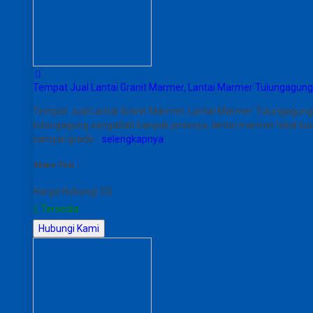
Tempat Jual Lantai Granit Marmer, Lantai Marmer Tulungagun
Tempat Jual Lantai Granit Marmer, Lantai Marmer Tulungagun
tulungagung sangatlah banyak jenisnya, lantai marmer lokal ku
sampai grade…
selengkapnya
Share This :
Harga Hubungi CS
Tersedia
Hubungi Kami