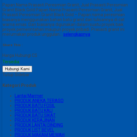
Papan Nama Prasasti Peresmian Granit, Jual Prasasti Peresmian
Granit Black Gold Papan Nama Prasasti Peresmian Granit, Jual
Prasasti Peresmian Granit Black Gold – Papan nama peresmian
biasanya menggunakan bahan batu granit dan tulisannya di cat
warna emas. Dan biasanya digunakan dalam suatu proyek baik
proyek pemerintahan maupun proyek pribadi. Prasasti granit ini
merumakan produk unggulan…
selengkapnya
Share This :
Harga Hubungi CS
Tersedia
Hubungi Kami
Tutup Sidebar
Kategori Produk
Lantai Marmer
PRODUK ANEKA TERASO
PRODUK BATU FOSIL
PRODUK BATU KALI
PRODUK BATU SIKAT
PRODUK KERAJINAN
PRODUK LANTAI DINDING
PRODUK LIST BEVEL
PRODUK MAKAM MEWAH