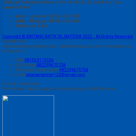
Silahkan Hubungi Customer Service Kami Di Jam Kerja Dan
Layanan Kami
Senin - Juma'at : 08.00 s/d 21.00
Sabtu - Minggu : 08.00 s/d 16.00
Tgl Merah : Libur
Copyright © BINTANG ANTIK SEJAHTERA 2022 - All Rights Reserved
Kontak Kami
Apabila ada yang ditanyakan, silahkan hubungi kami melalui kontak
di bawah ini.
SMS
081553115556
Call Center
082299675758
Whatsapp
Pemesanan
082299675758
Email
istanamarmer123@gmail.com
Produk Quick Order
Pemesanan dapat langsung menghubungi kontak dibawah: