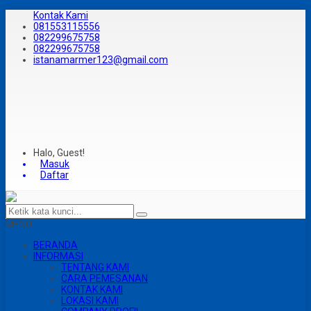
Kontak Kami
081553115556
082299675758
082299675758
istanamarmer123@gmail.com
Halo, Guest!
Masuk
Daftar
MENU
BERANDA
INFORMASI
TENTANG KAMI
CARA PEMESANAN
KONTAK KAMI
LOKASI KAMI