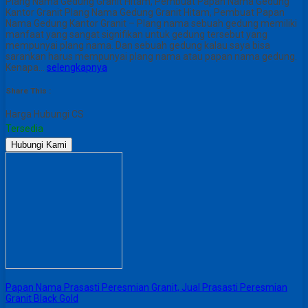
Plang Nama Gedung Granit Hitam, Pembuat Papan Nama Gedung
Kantor Granit Plang Nama Gedung Granit Hitam, Pembuat Papan
Nama Gedung Kantor Granit – Plang nama sebuah gedung memiliki
manfaat yang sangat signifikan untuk gedung tersebut yang
mempunyai plang nama. Dan sebuah gedung kalau saya bisa
sarankan harus mempunyai plang nama atau papan nama gedung.
Kenapa…
selengkapnya
Share This :
Harga Hubungi CS
Tersedia
Hubungi Kami
Papan Nama Prasasti Peresmian Granit, Jual Prasasti Peresmian
Granit Black Gold